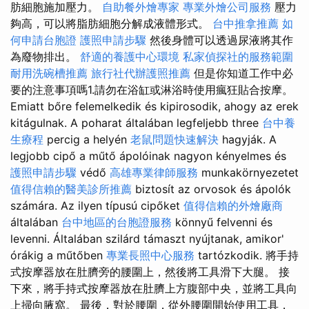
肪細胞施加壓力。
自助餐外燴專家
專業外燴公司服務
壓力
夠高，可以將脂肪細胞分解成液體形式。
台中推拿推薦
如
何申請台胞證
護照申請步驟
然後身體可以透過尿液將其作
為廢物排出。
舒適的養護中心環境
私家偵探社的服務範圍
耐用洗碗槽推薦
旅行社代辦護照推薦
但是你知道工作中必
要的注意事項嗎1.請勿在浴缸或淋浴時使用瘋狂貼合按摩。
Emiatt bőre felemelkedik és kipirosodik, ahogy az erek
kitágulnak. A poharat általában legfeljebb three
台中養
生療程
percig a helyén
老鼠問題快速解決
hagyják. A
legjobb cipő a műtő ápolóinak nagyon kényelmes és
護照申請步驟
védő
高雄專業律師服務
munkakörnyezetet
值得信賴的醫美診所推薦
biztosít az orvosok és ápolók
számára. Az ilyen típusú cipőket
值得信賴的外燴廠商
általában
台中地區的台胞證服務
könnyű felvenni és
levenni. Általában szilárd támaszt nyújtanak, amikor'
órákig a műtőben
專業長照中心服務
tartózkodik. 將手持
式按摩器放在肚臍旁的腰圍上，然後將工具滑下大腿。 接
下來，將手持式按摩器放在肚臍上方腹部中央，並將工具向
上掃向腋窩。 最後，對於腰圍，從外腰圍開始使用工具，