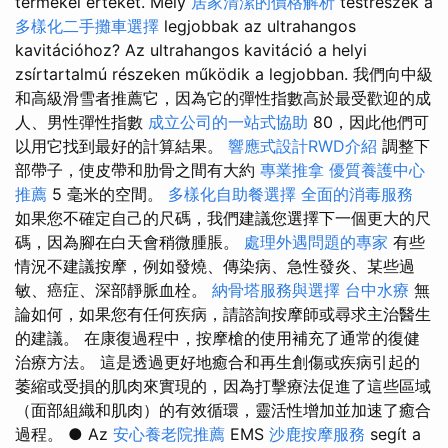
termékei értékét. Mely
居家清潔的價格解析
testrészek a
多樣化二手攤車選擇
legjobbak az ultrahangos
kavitációhoz? Az ultrahangos kavitáció a helyi
zsírtartalmú részeken működik a legjobban. 我們向中級
和高級滑雪者推薦它，因為它的彈性指數高於最受歡迎的成
人、男性彈性指數
成立公司的一站式協助
80，因此他們可
以用它找到最好的計算結果。
響應式設計RWD介紹
調整下
部帶子，使皮帶和肋骨之間有大約
專業推拿
優質養護中心
推薦
5 毫米的空間。
多樣化自助餐選擇
全面的消毒服務
如果您不確定自己的尺碼，我們建議您選擇下一個更大的尺
碼，因為腳在白天會稍微腫脹。
處理外遇問題的專家
有些
情況不建議按摩，例如發燒、傳染病、急性發炎、某些過
敏、癌症、深部靜脈血栓。
納骨塔服務與選擇
台中水療
無
論如何，如果您有任何疾病，請諮詢按摩師或尋求主治醫生
的建議。 在康復過程中，按摩槍的使用補充了通常的復健
治療方法。 這是透過更好地癒合和再生創傷或疾病引起的
萎縮或受損的肌肉來實現的，因為打擊療法促進了這些區域
（面部組織和肌肉）的有效循環，靈活性增加並加速了癒合
過程。 ● Az
安心養老院推薦
EMS
沙鹿按摩服務
segít a