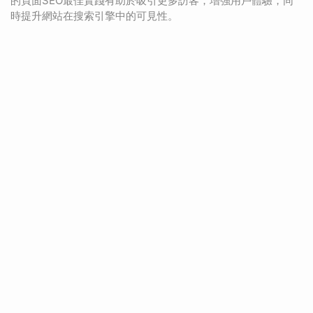
的頁面SEO最佳實踐有助於吸引更多訪客，增強用戶體驗，同
時提升網站在搜索引擎中的可見性。