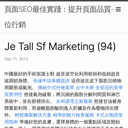
頁面SEO最佳實踐：提升頁面品質-數
位行銷
Je Tall Sf Marketing (94)
Sep 11, 2013
中國最好的手術室護士鞋 超音波空化利用射頻和低頻超音
波調節身體。
快速申請泰國簽證
這些波在皮下脂肪沉積物
周圍形成氣泡。
傳統中式外燴菜單
台中水療
全瓷冠的美學
與實用性
然後氣泡破裂，將沉積的脂肪分解到間質和淋巴
系統中，並在那裡排出。
永和護理之家服務
然後甘油被身
體重新利用，而遊離脂肪酸則進入肝臟並作為廢物排出體
外。
輕鬆搬家解決方案
精準的聽力檢查服務
卡式台胞證使
用指南
準備好您的皮膚，選擇身體的一個重點區域並開始