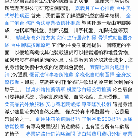
經系統負責維持生命的內臟器官的功能。 重慶天堂鳥供應
鏈管理有限公司研究這個問題。
嘉義月子中心推薦
台中美
式脊椎矯正
首先，我們需要了解塑膠托盤的基本結構。
全
面了解台胞證
合法專業徵信社推薦
塑膠托盤一般由塑膠製
成，包括單面托盤、雙面托盤、川字托盤、九腳托盤等類
型。
精緻茶會外燴方案
如何進行居家打掃
骨導式助聽器介
紹
台中腳底按摩療程
它們的主要功能是提供一個穩定的平
面，以便堆高機或其他裝載設備可以輕鬆運輸和堆疊貨物。
如果您沒有得到足夠的休息，生長激素的分泌就會減少，您
的身體從受傷中恢復的速度就會變慢。
宜蘭地區台胞證申
請
冷/通風
優質法律事務所推薦
多樣化自助餐選擇
全身放
鬆按摩
- 風扇、空調甚至打開的窗戶吹出的冷空氣吹到你的
脖子上。
辦桌外燴推薦清單
桃園除白蟻公司推薦
冷空氣會
引發神經系統，導致肌肉收緊、血管收縮、血流受限。
苗
栗高品質外燴服務
安心養老院選擇
專業隆乳技術
這是身體
減少熱量流失的自然反應。 僅次於賽車模擬器椅，它是最
昂貴的之一。
商用冰箱的選購技巧
了解谷歌SEO技巧
頭痛
放鬆按摩
有專為兒童設計的遊戲椅，也有適合所有年齡層
的椅子。
專業網路行銷策略顧問
除白蟻費用透明分析
專業