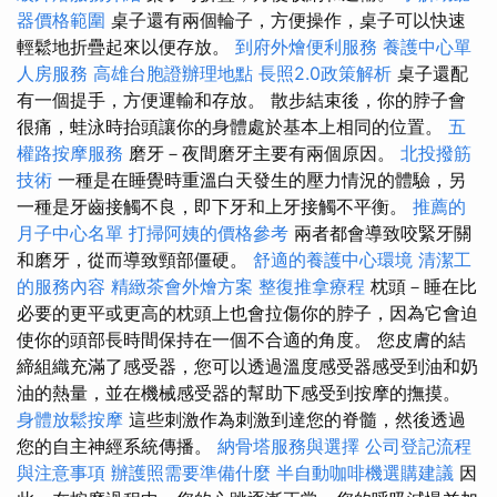
器價格範圍
桌子還有兩個輪子，方便操作，桌子可以快速
輕鬆地折疊起來以便存放。
到府外燴便利服務
養護中心單
人房服務
高雄台胞證辦理地點
長照2.0政策解析
桌子還配
有一個提手，方便運輸和存放。 散步結束後，你的脖子會
很痛，蛙泳時抬頭讓你的身體處於基本上相同的位置。
五
權路按摩服務
磨牙－夜間磨牙主要有兩個原因。
北投撥筋
技術
一種是在睡覺時重溫白天發生的壓力情況的體驗，另
一種是牙齒接觸不良，即下牙和上牙接觸不平衡。
推薦的
月子中心名單
打掃阿姨的價格參考
兩者都會導致咬緊牙關
和磨牙，從而導致頸部僵硬。
舒適的養護中心環境
清潔工
的服務內容
精緻茶會外燴方案
整復推拿療程
枕頭－睡在比
必要的更平或更高的枕頭上也會拉傷你的脖子，因為它會迫
使你的頭部長時間保持在一個不合適的角度。 您皮膚的結
締組織充滿了感受器，您可以透過溫度感受器感受到油和奶
油的熱量，並在機械感受器的幫助下感受到按摩的撫摸。
身體放鬆按摩
這些刺激作為刺激到達您的脊髓，然後透過
您的自主神經系統傳播。
納骨塔服務與選擇
公司登記流程
與注意事項
辦護照需要準備什麼
半自動咖啡機選購建議
因