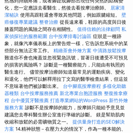
然感到持續疼痛，或者腳趾或腳部出現任何突然的結構變
化，您一定應該去看醫生，然後去看按摩治療師。
居家清
潔秘訣
使用高跟鞋還會導致其他問題，例如跟腱縮短。
壁
癌修復專業建議
整脊治療
從長遠來看，鞋跟的高度與日後
膝蓋問題的風險之間存在相關性。
值得信賴的法律顧問
私
家偵探社的服務範圍
台中按摩排毒討論區
症狀是一種跡
象，就像汽車儀表板上的警告燈一樣，它告訴您系統中的某
些部分無法正常工作。
精緻茶會外燴方案
中清路放鬆按摩
難道你不會也掩蓋並忽視緊急訊號，冒著日後遭受不可預見
的損害的風險嗎？ 診斷是一種醫療能力，只能由有執照的
醫生進行。 儘管按摩治療師知道最常見的運動疾病、變化
和退化，他們可以解釋用拉丁文寫的醫學檢查結果，但這並
不意味著他們被診斷出來。
台中腳底按摩療程
多樣化助聽
器種類
台中按摩服務推薦
新北專業台胞證服務
整復推拿療
程
台中優質牙醫推薦
打造專業網站的WordPress
新竹外燴
服務方案
診斷不是按摩師的能力，按摩師只能給予意見並
建議您去專科醫生辦公室進行準確的診斷。 鎂是幫助肌肉
收縮和放鬆的必需礦物質之一。
提供量身打造的SEO解決
方案
14.精神狀態－在壓力大的情況下，作為一種本能的、