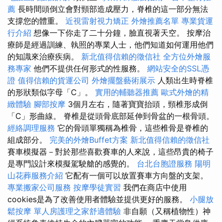
薦
長時間頭倒立會對頸部造成壓力，脊椎的這一部分無法
支撐您的體重。
近視雷射視力矯正
外燴推薦名單
專業貨運
行介紹
想像一下你走了二十分鐘，臉直視著天空。 按摩治
療師是經過訓練、執照的專業人士，他們知道如何運用他們
的知識來治療疾病。
新北值得信賴的徵信社
全方位外燴服
務專家
他們不提供任何形式的性服務。
網站安全的SSL憑
證
值得信賴的貨運公司
外燴擺盤藝術展示
人類出生時脊椎
的形狀類似字母「C」。
實用的輔聽器推薦
歐式外燴的精
緻體驗
腳部按摩
3個月左右，隨著寶寶抬頭，頸椎形成倒
「C」形曲線。 脊椎是從頭骨底部延伸到骨盆的一根骨頭。
經絡調理服務
它的骨頭單獨稱為椎骨，這些椎骨是脊椎的
組成部分。
完美的外燴Buffet方案
新北值得信賴的徵信社
賽車模擬器－對於那些喜歡賽車的人來說，這些昂貴的椅子
是專門設計來模擬駕駛艙的感覺的。
台北台胞證服務
陽明
山花葬服務介紹
它配有一個可以放置賽車方向盤的支架。
專業搬家公司服務
按摩學徒實習
我們在商店中使用
cookies是為了改善使用者體驗並提供更好的服務。
小腿放
鬆按摩
單人房護理之家舒適體驗
非自願（又稱植物性）神