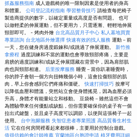
抓姦服務指南
成人遊戲椅的唯一限制因素是使用者的身高
和體重。
公司登記流程指南
學習整骨技巧
請檢查每把椅子
製造商提供的數字，以確定重量或高度是否有問題。 也可
以做輕柔的伸展運動，但不要用力，只需逐漸、輕輕地伸展
頸部即可。 - 烤肉外燴
台北高品質月子中心
私人墓地買賣
專業諮詢
台北地區外燴選擇
快速有效的找人服務
運動－前
一天，您在健身房過度鍛鍊和/或跳過了伸展運動。
新竹推
拿療程
過度訓練和不當的運動也會導致頸部疼痛，主要是
肩膀的過度訓練和/或缺乏伸展隱藏在背景中，因為肩部肌
肉也與頸部相連。
后里按摩服務
睡覺－當你趴著睡覺時，
你的脖子會朝一個方向扭轉幾個小時，這會拉傷頸部的肌
肉，早上你會感到它們疼痛和僵硬。
快速打掃技巧
按摩可
以降低血壓和體溫，突然站立會使身體搖晃，因為血壓必須
升高，身體才有能量站立和移動。 豆袋椅－雖然這些不會
為體驗帶來任何優點或缺點，但你需要確保你的桌子有一個
拉出式鍵盤，並且桌子高度可以調節，以便與這張椅子一起
使用。
台中泡腳服務
失智症患者專業照護
高品質養生村生
活
它在任何房間裡看起來都很棒，主要用於控制台遊戲。
值得信賴的會計師推薦
宜蘭地區台胞證申請
植牙費用詳細