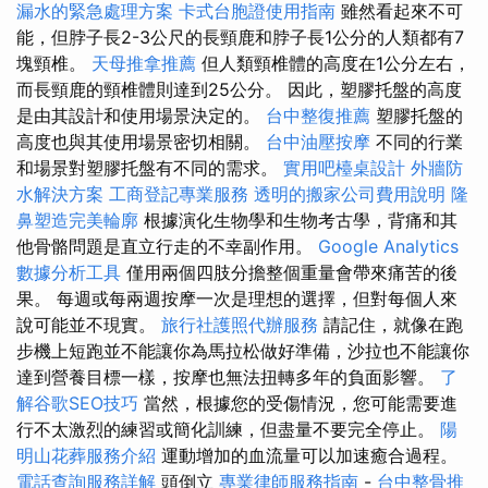
漏水的緊急處理方案
卡式台胞證使用指南
雖然看起來不可
能，但脖子長2-3公尺的長頸鹿和脖子長1公分的人類都有7
塊頸椎。
天母推拿推薦
但人類頸椎體的高度在1公分左右，
而長頸鹿的頸椎體則達到25公分。 因此，塑膠托盤的高度
是由其設計和使用場景決定的。
台中整復推薦
塑膠托盤的
高度也與其使用場景密切相關。
台中油壓按摩
不同的行業
和場景對塑膠托盤有不同的需求。
實用吧檯桌設計
外牆防
水解決方案
工商登記專業服務
透明的搬家公司費用說明
隆
鼻塑造完美輪廓
根據演化生物學和生物考古學，背痛和其
他骨骼問題是直立行走的不幸副作用。
Google Analytics
數據分析工具
僅用兩個四肢分擔整個重量會帶來痛苦的後
果。 每週或每兩週按摩一次是理想的選擇，但對每個人來
說可能並不現實。
旅行社護照代辦服務
請記住，就像在跑
步機上短跑並不能讓你為馬拉松做好準備，沙拉也不能讓你
達到營養目標一樣，按摩也無法扭轉多年的負面影響。
了
解谷歌SEO技巧
當然，根據您的受傷情況，您可能需要進
行不太激烈的練習或簡化訓練，但盡量不要完全停止。
陽
明山花葬服務介紹
運動增加的血流量可以加速癒合過程。
電話查詢服務詳解
頭倒立
專業律師服務指南
-
台中整骨推