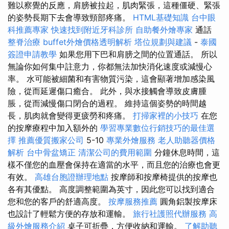
難以察覺的反應，肩膀被拉起，肌肉緊張，這種僵硬、緊張
的姿勢長期下去會導致頸部疼痛。
HTML基礎知識
台中眼
科推薦專家
快速找到附近牙科診所
自助餐外燴專家
通話
整脊治療
buffet外燴價格透明解析
塔位規劃與建議
-
泰國
簽證申請教學
如果您用下巴和肩膀之間的位置通話。 所以
無論你如何集中註意力，你都無法加快消化速度或減慢心
率。 水可能被細菌和有害物質污染，這會顯著增加感染風
險，從而延遲傷口癒合。 此外，與水接觸會導致皮膚腫
脹，從而減慢傷口閉合的過程。 維持這個姿勢的時間越
長，肌肉就會變得更疲勞和疼痛。
打掃家裡的小技巧
在您
的按摩療程中加入額外的
學習專業數位行銷技巧的最佳選
擇
推薦優質搬家公司
5-10
專業外燴服務
老人助聽器價格
解析
台中骨盆矯正
清潔公司的費用範圍
分鐘休息時間，這
樣不僅您的血壓會保持在適當的水平，而且您的治療也會更
有效。
高雄台胞證辦理地點
按摩師和按摩椅提供的按摩也
各有其優點。 高度調整範圍為英寸，因此您可以找到適合
您和您的客戶的舒適高度。
按摩服務推薦
圓角鋁製按摩床
也設計了輕鬆方便的存放和運輸。
旅行社護照代辦服務
高
級外燴服務介紹
桌子可折疊，方便收納和運輸。
了解助聽