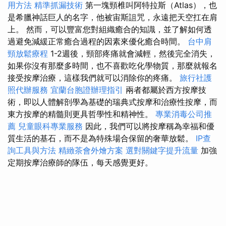
用方法
精準抓漏技術
第一塊頸椎叫阿特拉斯（Atlas），也
是希臘神話巨人的名字，他被宙斯詛咒，永遠把天空扛在肩
上。 然而，可以豐富您對組織癒合的知識，並了解如何透
過避免減緩正常癒合過程的因素來優化癒合時間。
台中肩
頸放鬆療程
1-2週後，頸部疼痛就會減輕，然後完全消失，
如果你沒有那麼多時間，也不喜歡吃化學物質，那麼就報名
接受按摩治療，這樣我們就可以消除你的疼痛。
旅行社護
照代辦服務
宜蘭台胞證辦理指引
兩者都屬於西方按摩技
術，即以人體解剖學為基礎的瑞典式按摩和治療性按摩，而
東方按摩的精髓則更具哲學性和精神性。
專業消毒公司推
薦
兒童眼科專業服務
因此，我們可以將按摩稱為幸福和優
質生活的基石，而不是為特殊場合保留的奢華放鬆。
IP查
詢工具與方法
精緻茶會外燴方案
選對關鍵字提升流量
加強
定期按摩治療師的隊伍，每天感覺更好。