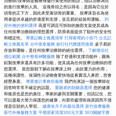
治療師/按摩師是醫療保健行業使用的術語，指以治療為目
的進行按摩的人員。 這塊骨頭之所以得名，是因為它位於
頭骨的正下方，因此承受著頭骨的重量。 按摩床旨在為使
用者提供卓越的舒適度和支撐，並且易於組裝和運輸。
到
府外燴的便利選擇
高度可調且可拆卸的臉部支架使其成為
任何按摩治療師的理想選擇，防滑表面提供了額外的安全性
和穩定性。
專業記帳士推薦清單
打掃家裡的小技巧
台北記
帳士推薦名單
台中推拿服務
旅行社代辦護照推薦
桌子易於
存放和運輸，是任何按摩治療師的絕佳選擇。
了解徵信社
價位範圍
台中整骨神醫服務
除了舒適和支撐功能外，圓角
鋁製按摩床還具有許多功能，使其成為任何按摩治療師的理
想選擇。 當您面朝下躺在按摩床上時，由於重力的作用，
這種保護性、保濕性分泌物會更快地從鼻竇流入鼻腔，您會
經歷鼻塞。
專業會計事務所服務
我們先來說一個按摩師在
回答時常常不確定的話題。
重聽者的助聽器選擇
您的健康
和復原也是您的責任，專家的參與至關重要，但請記住，您
可以盡最大努力保護您的健康，向那些處理疾病原因而不僅
僅是症狀的人學習。
健康坐月子的最佳選擇
新竹按摩服務
新竹外燴服務方案
平價居家清潔300元方案
SEO關鍵字應