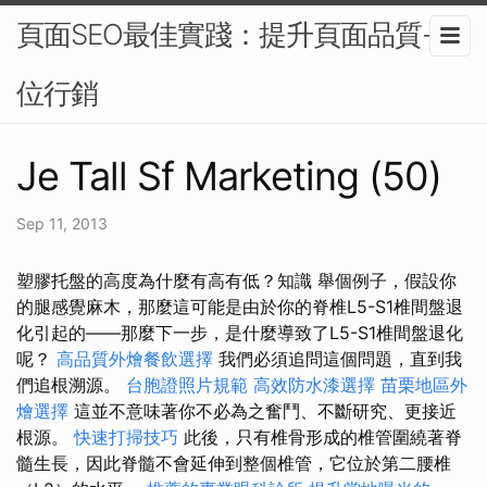
頁面SEO最佳實踐：提升頁面品質-數
位行銷
Je Tall Sf Marketing (50)
Sep 11, 2013
塑膠托盤的高度為什麼有高有低？知識 舉個例子，假設你
的腿感覺麻木，那麼這可能是由於你的脊椎L5-S1椎間盤退
化引起的——那麼下一步，是什麼導致了L5-S1椎間盤退化
呢？
高品質外燴餐飲選擇
我們必須追問這個問題，直到我
們追根溯源。
台胞證照片規範
高效防水漆選擇
苗栗地區外
燴選擇
這並不意味著你不必為之奮鬥、不斷研究、更接近
根源。
快速打掃技巧
此後，只有椎骨形成的椎管圍繞著脊
髓生長，因此脊髓不會延伸到整個椎管，它位於第二腰椎