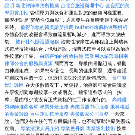
說明
新北律師事務所推薦
台北台胞證辦理中心
全瓷冠的美
學與實用性
管理壓力與飲食和運動對您的健康同樣重要。
醫學術語是“姿勢性低血壓”，通常發生在長時間躺下後站起
來時。
值得信賴的醫美診所推薦
buffet外燴價格透明解析
身體姿勢的改變會導致血流量暫時減少，進而導致大腦缺
氧。
旅行社代辦護照服務
治療性按摩在某種程度上與瑞典
式按摩技術相結合，也就是說，瑞典式按摩可以被視為治療
性按摩的子集。
白蟻害怕的有效措施
營業用冰箱選購指南
律師公會的服務與資源
簡而言之，脊椎由骨骼組成，脊髓
由神經組成。 如果您有慢性、長期的健康問題，通常建議
每週或每兩週一次，但這也取決於您的身體感覺。
台中整
骨討論區
在大多數情況下，受傷後，治療師可能會建議您
在康復期間每週按摩一次或兩次。 通常這些形式的「按
摩」是由很少或沒有正式資格的性工作者進行的。
高雄優
秀律師推薦名單
專業外燴服務
專業長照中心服務
眼科權威
的專業診療
台中運動按摩服務
專業搬家公司服務
一般來
說，他們沒有在任何官方機構註冊，也不能幫助治療受傷或
疾病。
專業清潔人員介紹
專業整骨師
專業隆乳技術
按摩