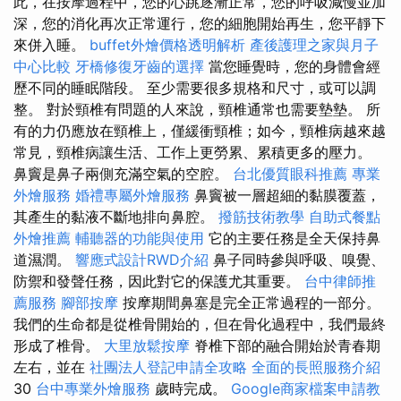
此，在按摩過程中，您的心跳逐漸正常，您的呼吸減慢並加
深，您的消化再次正常運行，您的細胞開始再生，您平靜下
來併入睡。
buffet外燴價格透明解析
產後護理之家與月子
中心比較
牙橋修復牙齒的選擇
當您睡覺時，您的身體會經
歷不同的睡眠階段。 至少需要很多規格和尺寸，或可以調
整。 對於頸椎有問題的人來說，頸椎通常也需要墊墊。 所
有的力仍應放在頸椎上，僅緩衝頸椎；如今，頸椎病越來越
常見，頸椎病讓生活、工作上更勞累、累積更多的壓力。
鼻竇是鼻子兩側充滿空氣的空腔。
台北優質眼科推薦
專業
外燴服務
婚禮專屬外燴服務
鼻竇被一層超細的黏膜覆蓋，
其產生的黏液不斷地排向鼻腔。
撥筋技術教學
自助式餐點
外燴推薦
輔聽器的功能與使用
它的主要任務是全天保持鼻
道濕潤。
響應式設計RWD介紹
鼻子同時參與呼吸、嗅覺、
防禦和發聲任務，因此對它的保護尤其重要。
台中律師推
薦服務
腳部按摩
按摩期間鼻塞是完全正常過程的一部分。
我們的生命都是從椎骨開始的，但在骨化過程中，我們最終
形成了椎骨。
大里放鬆按摩
脊椎下部的融合開始於青春期
左右，並在
社團法人登記申請全攻略
全面的長照服務介紹
30
台中專業外燴服務
歲時完成。
Google商家檔案申請教