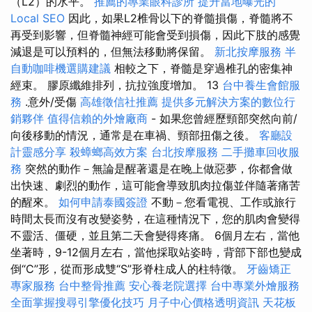
（L2）的水平。
推薦的專業眼科診所
提升當地曝光的
Local SEO
因此，如果L2椎骨以下的脊髓損傷，脊髓將不
再受到影響，但脊髓神經可能會受到損傷，因此下肢的感覺
減退是可以預料的，但無法移動將保留。
新北按摩服務
半
自動咖啡機選購建議
相較之下，脊髓是穿過椎孔的密集神
經束。 膠原纖維排列，抗拉強度增加。 13
台中養生會館服
務
.意外/受傷
高雄徵信社推薦
提供多元解決方案的數位行
銷夥伴
值得信賴的外燴廠商
- 如果您曾經歷頸部突然向前/
向後移動的情況，通常是在車禍、頸部扭傷之後。
客廳設
計靈感分享
殺蟑螂高效方案
台北按摩服務
二手攤車回收服
務
突然的動作－無論是醒著還是在晚上做惡夢，你都會做
出快速、劇烈的動作，這可能會導致肌肉拉傷並伴隨著痛苦
的醒來。
如何申請泰國簽證
不動－您看電視、工作或旅行
時間太長而沒有改變姿勢，在這種情況下，您的肌肉會變得
不靈活、僵硬，並且第二天會變得疼痛。 6個月左右，當他
坐著時，9-12個月左右，當他採取站姿時，背部下部也變成
倒“C”形，從而形成雙“S”形脊柱成人的柱特徵。
牙齒矯正
專家服務
台中整骨推薦
安心養老院選擇
台中專業外燴服務
全面掌握搜尋引擎優化技巧
月子中心價格透明資訊
天花板