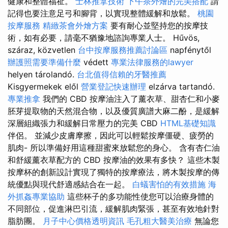
健康和整體福祉。
士林推拿技術
下午茶外燴的完美搭配
請
記得也要注意足弓和腳背，以實現整體緩解和放鬆。
桃園
按摩服務
精緻茶會外燴方案
要有耐心並堅持您的按摩技
術，如有必要，請毫不猶豫地諮詢專業人士。 Hűvös,
száraz, közvetlen
台中按摩服務推薦討論區
napfénytől
辦護照需要準備什麼
védett
專業法律服務的lawyer
helyen tárolandó.
台北值得信賴的牙醫推薦
Kisgyermekek elől
營業登記快速辦理
elzárva tartandó.
專業推拿
我們的 CBD 按摩油注入了薰衣草、甜杏仁和小麥
胚芽提取物的天然混合物，以及優質廣譜大麻二酚，是緩解
深層組織張力和緩解日常壓力的完美 CBD
HTML基礎知識
伴侶。 並減少皮膚摩擦，因此可以輕鬆按摩僵硬、疲勞的
肌肉- 所以準備好用這種甜蜜來放鬆您的身心。 含有杏仁油
和舒緩薰衣草配方的 CBD 按摩油的效果有多快？ 這些木製
按摩杯的創新設計實現了獨特的按摩療法，將木製按摩的傳
統優點與現代舒適感結合在一起。
白蟻害怕的有效措施
海
外抓姦專業協助
這些杯子的多功能性使您可以治療身體的
不同部位，促進淋巴引流，緩解肌肉緊張，甚至有效地針對
脂肪團。
月子中心價格透明資訊
毛孔粗大醫美治療
無論您