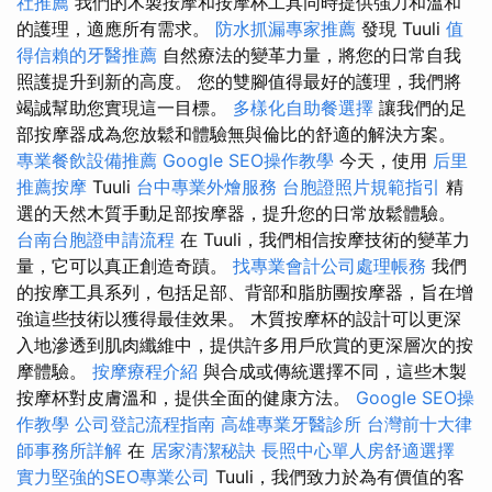
社推薦
我們的木製按摩和按摩杯工具同時提供強力和溫和
的護理，適應所有需求。
防水抓漏專家推薦
發現 Tuuli
值
得信賴的牙醫推薦
自然療法的變革力量，將您的日常自我
照護提升到新的高度。 您的雙腳值得最好的護理，我們將
竭誠幫助您實現這一目標。
多樣化自助餐選擇
讓我們的足
部按摩器成為您放鬆和體驗無與倫比的舒適的解決方案。
專業餐飲設備推薦
Google SEO操作教學
今天，使用
后里
推薦按摩
Tuuli
台中專業外燴服務
台胞證照片規範指引
精
選的天然木質手動足部按摩器，提升您的日常放鬆體驗。
台南台胞證申請流程
在 Tuuli，我們相信按摩技術的變革力
量，它可以真正創造奇蹟。
找專業會計公司處理帳務
我們
的按摩工具系列，包括足部、背部和脂肪團按摩器，旨在增
強這些技術以獲得最佳效果。 木質按摩杯的設計可以更深
入地滲透到肌肉纖維中，提供許多用戶欣賞的更深層次的按
摩體驗。
按摩療程介紹
與合成或傳統選擇不同，這些木製
按摩杯對皮膚溫和，提供全面的健康方法。
Google SEO操
作教學
公司登記流程指南
高雄專業牙醫診所
台灣前十大律
師事務所詳解
在
居家清潔秘訣
長照中心單人房舒適選擇
實力堅強的SEO專業公司
Tuuli，我們致力於為有價值的客