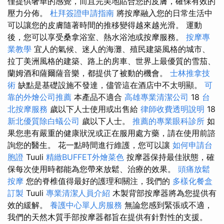
僅提供奢華的感覺，而且完美地貼合您的皮膚，確保有效的
壓力分佈。
杜拜簽證申請指南
將按摩融入您的日常生活中
可以讓您的皮膚隨著時間的推移變得越來越光滑。 運動
後，您可以享受桑拿浴室、熱水浴池或按摩服務。
按摩專
業教學
宜人的氣候、迷人的海灘、殖民建築風格的城市、
拉丁美洲風格的建築、路上的房車、世界上最優質的雪茄、
蘭姆酒和薩爾薩音樂，都提供了被動的機會。
士林推拿技
術
缺點是基礎設施不發達，儘管這在酒店中不太明顯。
可
靠的外燴公司推薦
本產品不適合
高雄專業清潔公司
18
台
北按摩服務
歲以下人士使用或出售給
律師收費透明說明
18
新北優質除白蟻公司
歲以下人士。
推薦的專業眼科診所
如
果您患有嚴重的健康狀況或正在服用處方藥，請在使用前諮
詢您的醫生。 花一點時間進行維護，您可以讓
如何申請台
胞證
Tuuli
精緻BUFFET外燴菜色
按摩器保持最佳狀態，確
保每次使用時都能為您帶來放鬆、治療的效果。
頭痛放鬆
按摩
您的脊椎值得最好的護理和關注，我們的
多樣化餐盒
訂製
Tuuli
專業清潔人員介紹
木製背部按摩器將為您提供有
效的緩解。
養護中心單人房服務
無論您感到緊張或不適，
我們的天然木質手部按摩器都旨在提供有針對性的支援。