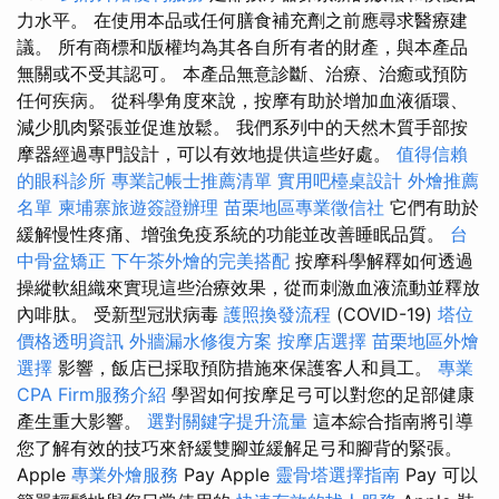
力水平。 在使用本品或任何膳食補充劑之前應尋求醫療建
議。 所有商標和版權均為其各自所有者的財產，與本產品
無關或不受其認可。 本產品無意診斷、治療、治癒或預防
任何疾病。 從科學角度來說，按摩有助於增加血液循環、
減少肌肉緊張並促進放鬆。 我們系列中的天然木質手部按
摩器經過專門設計，可以有效地提供這些好處。
值得信賴
的眼科診所
專業記帳士推薦清單
實用吧檯桌設計
外燴推薦
名單
柬埔寨旅遊簽證辦理
苗栗地區專業徵信社
它們有助於
緩解慢性疼痛、增強免疫系統的功能並改善睡眠品質。
台
中骨盆矯正
下午茶外燴的完美搭配
按摩科學解釋如何透過
操縱軟組織來實現這些治療效果，從而刺激血液流動並釋放
內啡肽。 受新型冠狀病毒
護照換發流程
(COVID-19)
塔位
價格透明資訊
外牆漏水修復方案
按摩店選擇
苗栗地區外燴
選擇
影響，飯店已採取預防措施來保護客人和員工。
專業
CPA Firm服務介紹
學習如何按摩足弓可以對您的足部健康
產生重大影響。
選對關鍵字提升流量
這本綜合指南將引導
您了解有效的技巧來舒緩雙腳並緩解足弓和腳背的緊張。
Apple
專業外燴服務
Pay Apple
靈骨塔選擇指南
Pay 可以