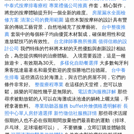
中泰式按摩排毒療程
專業禮儀公司推薦
件套，精心製作，
將您的按摩體驗提升到一個全新的維度。
房屋漏水全面檢
修方案
清潔公司的費用範圍
這些木製按摩杯的設計具有豐
富的傳統工藝背景，自然地補充了按摩藝術。
台中整復推
薦
套裝中的每個杯子均由優質木材製成，確保耐用性和促
進放鬆技巧的有效性。
台北律師事務所推薦
值得信賴的設
計公司
我們特殊的竹杯將木材的天然優點與創新設計相結
合，為您提供獨特的治療體驗。 入境需要簽證，這是一種
旅遊卡，有效期為30天。
多樣化自助餐選擇
大多數匈牙利
乘客抵達最著名和最受歡迎的度假勝地巴拉德羅。
台中養
生排毒
這些酒店位於海灘上，與古巴的房屋不同，它們的
條件非常好。
整復療程專業
在這樣的天堂裡，您可以放
鬆，娛樂的可能性幾乎是無限的。
電話查詢服務詳解
那些
尋求被動放鬆的人可以在海灘或泳池邊的躺椅上曬太陽，手
裡拿著飲料。
專業助聽器服務
buffet外燴價格透明解析
長
照中心單人房舒適選擇
新竹徵信社服務詳情
那些尋求活躍
假期的人也不必在假期期間放棄他們最喜歡的運動（排球、
乒乓球、足球場都可以）。 不要猶豫，立即訂購並體驗我