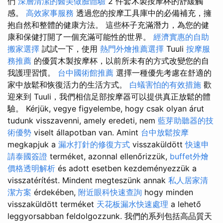
們
深層清潔的醫美做臉體驗
2 件套木製按摩杯的舒緩觸
感。
高效家事服務
透過您的按摩工具庫中的必備補充，擁
抱自然和整體的健康方法。 這些杯子充滿潛力，為您的健
康和保健打開了一個充滿可能性的世界。
經濟實惠的自助
搬家選擇
試試一下，使用
熱門外燴推薦選擇
Tuuli
按摩服
務推薦
的優質木製按摩杯，以前所未有的方式改變您的自
我護理習慣。
台中國術館推薦
選擇一種優先考慮在舒適的
家中放鬆和恢復活力的生活方式。
白蟻害怕的有效措施
歡
迎來到 Tuuli，我們相信足部按摩器可以提供真正放鬆的體
驗。 Kérjük, vegye figyelembe, hogy csak olyan árut
tudunk visszavenni, amely eredeti, nem
藍芽助聽器的技
術優勢
viselt állapotban van. Amint
台中放鬆按摩
megkapjuk a
漏水打針的修復方式
visszaküldött
快速申
請泰國簽證
terméket, azonnal ellenőrizzük,
buffet外燴
價格透明解析
és adott esetben kezdeményezzük a
visszatérítést. Mindent megteszünk annak
私人居家清
潔方案
érdekében,
附近眼科快速查詢
hogy minden
visszaküldött terméket
天花板漏水快速處理
a lehető
leggyorsabban feldolgozzunk. 我們的系列包括高品質天