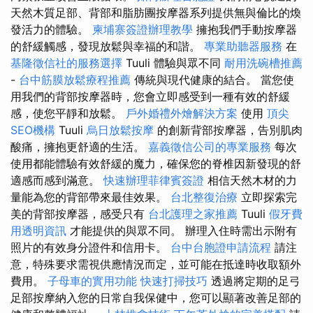
天然木質足部、背部和脂肪團按摩器系列提供無與倫比的煥
發活力的體驗。
柬埔寨簽證辦理教學
擁抱我們手動按摩器
的舒緩觸感，發現放鬆與幸福的和諧。
專業助聽器服務
在
基隆徵信社的服務選擇
Tuuli 體驗與眾不同
耐用洗碗槽推薦
-
台中筋膜放鬆療程推薦
傳統與現代健康的結合。 當您使
用我們的背部按摩器時，您會立即感受到一種有效的舒緩
感，使您平靜和放鬆。
戶外婚禮外燴解決方案
使用
頂尖
SEO機構
Tuuli
烏日放鬆按摩
的創新背部按摩器，告別肌肉
酸痛，擁抱更舒適的生活。
嘉義徵信公司的專業服務
每次
使用都能體驗有效舒緩的魔力，確保您的脊椎因新發現的舒
適感而感到滿意。
快速辦理菲律賓簽證
相信天然木材的力
量能為您的背部帶來最佳效果。
台北整復治療
立即探索完
美的背部按摩器，感受只有
台北護理之家推薦
Tuuli
假牙費
用透明資訊
才能提供的與眾不同。 辦理入住時需出示附有
照片的有效身分證件和信用卡。
台中台胞證申請流程
請注
意，特殊要求需視供應情況而定，並可能在抵達時收取額外
費用。
子母車的實用功能
快速打掃技巧
透過將定期的足弓
足部按摩納入您的日常自我保健中，您可以顯著改善足部的