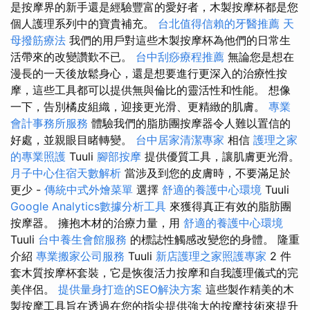
是按摩界的新手還是經驗豐富的愛好者，木製按摩杯都是您
個人護理系列中的寶貴補充。
台北值得信賴的牙醫推薦
天
母撥筋療法
我們的用戶對這些木製按摩杯為他們的日常生
活帶來的改變讚歎不已。
台中刮痧療程推薦
無論您是想在
漫長的一天後放鬆身心，還是想要進行更深入的治療性按
摩，這些工具都可以提供無與倫比的靈活性和性能。 想像
一下，告別橘皮組織，迎接更光滑、更精緻的肌膚。
專業
會計事務所服務
體驗我們的脂肪團按摩器令人難以置信的
好處，並親眼目睹轉變。
台中居家清潔專家
相信
護理之家
的專業照護
Tuuli
腳部按摩
提供優質工具，讓肌膚更光滑。
月子中心住宿天數解析
當涉及到您的皮膚時，不要滿足於
更少 -
傳統中式外燴菜單
選擇
舒適的養護中心環境
Tuuli
Google Analytics數據分析工具
來獲得真正有效的脂肪團
按摩器。 擁抱木材的治療力量，用
舒適的養護中心環境
Tuuli
台中養生會館服務
的標誌性觸感改變您的身體。 隆重
介紹
專業搬家公司服務
Tuuli
新店護理之家照護專家
2 件
套木質按摩杯套裝，它是恢復活力按摩和自我護理儀式的完
美伴侶。
提供量身打造的SEO解決方案
這些製作精美的木
製按摩工具旨在透過在您的指尖提供強大的按摩技術來提升