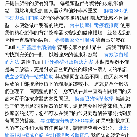
戶提供所需的所有資訊。 每種類型都有獨特的功能和優
點，因此考慮您的個人需求和偏好非常重要。
解答SEO的
基礎與應用問題
我們的專家團隊將始終協助您比較不同類
型，以便您做出明智的決定。
台中按摩排毒療程推薦
使用
我們精心製作的背部按摩器改變您的健康體驗，並發現您的
脊椎一直渴望的緩解。
專業搬家公司服務
讓自己沉浸在
Tuuli
杜拜簽證申請指南
背部按摩器的世界中，讓我們幫助
您找到完美的一對，以增強您的健康和放鬆。
有效除白蟻
的方法
選擇 Tuuli
戶外婚禮外燴解決方案
木製按摩器不僅
是為了放鬆，更是對改善空氣品質的環保生活方式的承諾。
成立公司的一站式協助
與塑膠同類產品不同，由天然木材
製成的手部按摩器留下的環境足跡較小。 這就是為什麼我
們整理了一個完整的部分，您可以在其中查看有關我們的天
然木質手部按摩器的常見問題。
換護照的簡單教學
無論您
想了解使用足部按摩器的好處，還是需要維護背部和脂肪團
按摩器的技巧，您都可以在我們的常見問題解答部分找到所
有問題的答案。
專注數據分析的SEO專家
如果您對按摩工
具的有效性和保養有任何疑問，請隨時查看本部分。
北部
地區眼科權威介紹
會計師證照考取資訊
我們知道經常會出