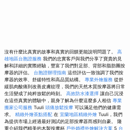
沒有什麼比真實的故事和真實的回饋更能說明問題了。
高
雄地區台胞證服務
我們的忠實客戶與我們分享了寶貴的見
解和詳細的實際經驗，豐富了我們對足部、背部和脂肪團按
摩器的評估。
台胞證辦理指南
這些評估一致強調了我們按
摩器的效率、舒緩特性和高品質結構。
專業外燴服務
從舒
緩肌肉酸痛到改善皮膚紋理，我們的天然木質按摩器將日常
生活變成了純粹放鬆的時刻。
高效防水漆選擇
讓自己沉浸
在這些真實的體驗中，親身了解為什麼這麼多人相信
專業
搬家公司服務
Tuuli
頭痛放鬆按摩
可以滿足他們的健康需
求。
精緻外燴茶點搭配
在
宜蘭地區精緻外燴
Tuuli，我們
為提供市場上經過最好測試的足部按摩器而感到自豪。 隆
重介紹我們精美的木製按摩杯
戶外婚禮外燴解決方案
5
台