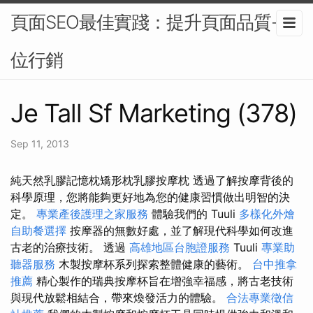
頁面SEO最佳實踐：提升頁面品質-數
位行銷
Je Tall Sf Marketing (378)
Sep 11, 2013
純天然乳膠記憶枕矯形枕乳膠按摩枕 透過了解按摩背後的
科學原理，您將能夠更好地為您的健康習慣做出明智的決
定。
專業產後護理之家服務
體驗我們的 Tuuli
多樣化外燴
自助餐選擇
按摩器的無數好處，並了解現代科學如何改進
古老的治療技術。 透過
高雄地區台胞證服務
Tuuli
專業助
聽器服務
木製按摩杯系列探索整體健康的藝術。
台中推拿
推薦
精心製作的瑞典按摩杯旨在增強幸福感，將古老技術
與現代放鬆相結合，帶來煥發活力的體驗。
合法專業徵信