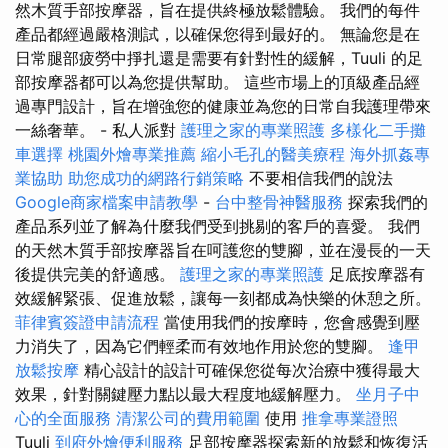
然木質手部按摩器，旨在提供終極放鬆體驗。 我們的每件
產品都經過嚴格測試，以確保您得到最好的。 無論您是在
日常腿部疲勞中掙扎還是需要有針對性的緩解，Tuuli 的足
部按摩器都可以為您提供幫助。 這些市場上的頂級產品經
過專門設計，旨在增強您的健康並為您的日常自我護理帶來
一絲奢華。 - 私人派對
護理之家的專業照護
多樣化二手攤
車選擇
桃園外燴專業推薦
縮小毛孔的醫美療程
海外抓姦專
業協助
助您成功的網路行銷策略
不要相信我們的說法
Google商家檔案申請教學
-
台中整骨神醫服務
探索我們的
產品系列並了解為什麼我們受到挑剔的客戶的喜愛。 我們
的天然木質手部按摩器旨在呵護您的雙腳，並在漫長的一天
後提供完美的舒適感。
護理之家的專業照護
足底按摩器有
效緩解緊張、促進放鬆，讓每一刻都成為快樂的休憩之所。
菲律賓簽證申請流程
當使用我們的按摩時，您會感覺到壓
力消失了，因為它們輕柔而有效地作用於您的雙腳。
逢甲
放鬆按摩
精心設計的設計可確保您從每次治療中獲得最大
效果，針對關鍵壓力點以最大程度地緩解壓力。
坐月子中
心的全面服務
清潔公司的費用範圍
使用
推拿專業證照
Tuuli
到府外燴便利服務
足部按摩器探索新的放鬆和恢復活