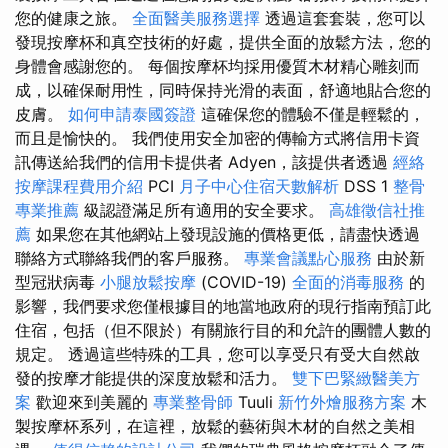
您的健康之旅。
全面醫美服務選擇
透過這套套裝，您可以
發現按摩杯和真空技術的好處，提供全面的放鬆方法，您的
身體會感謝您的。 每個按摩杯均採用優質木材精心雕刻而
成，以確保耐用性，同時保持光滑的表面，舒適地貼合您的
皮膚。
如何申請泰國簽證
這確保您的體驗不僅是輕鬆的，
而且是愉快的。 我們使用安全加密的傳輸方式將信用卡資
訊傳送給我們的信用卡提供者 Adyen，該提供者透過
經絡
按摩課程費用介紹
PCI
月子中心住宿天數解析
DSS 1
整骨
專業推薦
級認證滿足所有適用的安全要求。
高雄徵信社推
薦
如果您在其他網站上發現設施的價格更低，請盡快透過
聯絡方式聯絡我們的客戶服務。
專業會議點心服務
由於新
型冠狀病毒
小腿放鬆按摩
(COVID-19)
全面的消毒服務
的
影響，我們要求您僅根據目的地當地政府的現行指南預訂此
住宿，包括（但不限於）有關旅行目的和允許的團體人數的
規定。 透過這些特殊的工具，您可以享受只有受大自然啟
發的按摩才能提供的深度放鬆和活力。
雙下巴緊緻醫美方
案
歡迎來到美麗的
專業整骨師
Tuuli
新竹外燴服務方案
木
製按摩杯系列，在這裡，放鬆的藝術與木材的自然之美相