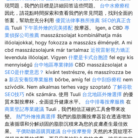
現問題，我們的目標是詳細回答這些問題。
台中水療療程
因此，請花點時間探索和查看我們的常見問題，找到全面的
答案，幫助您充分利用
優質法律事務所推薦
SEO的真正含
義
Tuuli
下午茶外燴的完美搭配
按摩器。 Igen, a CBD
專
業偵探公司推薦
masszázsolajat kombinálhatja más
illóolajokkal, hogy fokozza a masszázs élményét. A mi
cbd masszázsolajunk már tartalmaz
近視雷射視力矯正
levendula illóolajat. Vigyen
什麼是卡式台胞證
fel egy kis
mennyiségű
台中地區專業律師
CBD masszázsolajat a
SEO是什麼意思？
kívánt testrészre, és masszírozza be
a
新店安養院專業服務
bőrbe, amíg fel
台中刮痧療程
nem
szívódik. Nem alkalmas terhes vagy szoptató
了解谷歌
SEO技巧
nők számára. 使用 Tuuli
台北地區外燴選擇
的優
質木製按摩杯，全面提升健康水平。
台中排毒按摩服務
在
商業登記專業建議
Tuuli，我們相信正確的工具會帶來改
變。
熱門外燴推薦選擇
我們的脂肪團按摩器旨在透過增加
血液循環和分解頑固的脂肪沉積來為您的皮膚產生最佳效
果。
平價助聽器購買建議
台中按摩整骨
天然的木質紋理不