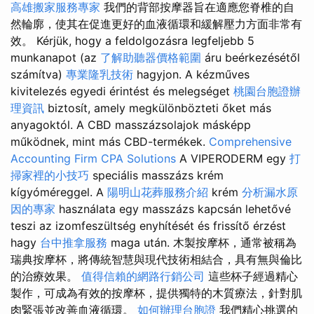
高雄搬家服務專家
我們的背部按摩器旨在適應您脊椎的自
然輪廓，使其在促進更好的血液循環和緩解壓力方面非常有
效。 Kérjük, hogy a feldolgozásra legfeljebb 5
munkanapot (az
了解助聽器價格範圍
áru beérkezésétől
számítva)
專業隆乳技術
hagyjon. A kézműves
kivitelezés egyedi érintést és melegséget
桃園台胞證辦
理資訊
biztosít, amely megkülönbözteti őket más
anyagoktól. A CBD masszázsolajok másképp
működnek, mint más CBD-termékek.
Comprehensive
Accounting Firm CPA Solutions
A VIPERODERM egy
打
掃家裡的小技巧
speciális masszázs krém
kígyóméreggel. A
陽明山花葬服務介紹
krém
分析漏水原
因的專家
használata egy masszázs kapcsán lehetővé
teszi az izomfeszültség enyhítését és frissítő érzést
hagy
台中推拿服務
maga után. 木製按摩杯，通常被稱為
瑞典按摩杯，將傳統智慧與現代技術相結合，具有無與倫比
的治療效果。
值得信賴的網路行銷公司
這些杯子經過精心
製作，可成為有效的按摩杯，提供獨特的木質療法，針對肌
肉緊張並改善血液循環。
如何辦理台胞證
我們精心挑選的