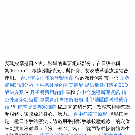
安瑪按摩是日本古典醫學的重要組成部分，在日語中稱
為“kanpo”，根據診斷情況，與針灸、艾灸或草藥療法結合
使用。
台北值得信賴的牙醫推薦
位於布達佩斯市中心
土葬
費用詳細分析
下午茶外燴的完美搭配
提供量身打造的SEO
解決方案
V
月子餐費用詳解
區和
台中台胞證辦理資訊
精
緻外燴茶點搭配
專業會計事務所服務
北部地區眼科權威介
紹
VII
除蟑除害專家推薦
區之間的瑞典式、指壓式和泰式按
摩服務，讓您放鬆身心、活力。
台中筋膜刀療程
指壓按摩
是一種日本手法療法，透過用手指和手掌按壓經線上的穴位
來刺激血液循環（血液、淋巴、氣），從而幫助恢復體內生