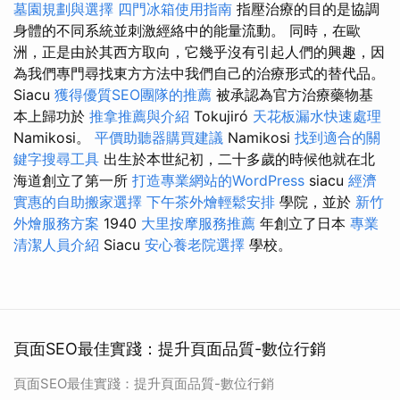
墓園規劃與選擇
四門冰箱使用指南
指壓治療的目的是協調
身體的不同系統並刺激經絡中的能量流動。 同時，在歐
洲，正是由於其西方取向，它幾乎沒有引起人們的興趣，因
為我們專門尋找東方方法中我們自己的治療形式的替代品。
Siacu
獲得優質SEO團隊的推薦
被承認為官方治療藥物基
本上歸功於
推拿推薦與介紹
Tokujiró
天花板漏水快速處理
Namikosi。
平價助聽器購買建議
Namikosi
找到適合的關
鍵字搜尋工具
出生於本世紀初，二十多歲的時候他就在北
海道創立了第一所
打造專業網站的WordPress
siacu
經濟
實惠的自助搬家選擇
下午茶外燴輕鬆安排
學院，並於
新竹
外燴服務方案
1940
大里按摩服務推薦
年創立了日本
專業
清潔人員介紹
Siacu
安心養老院選擇
學校。
頁面SEO最佳實踐：提升頁面品質-數位行銷
頁面SEO最佳實踐：提升頁面品質-數位行銷