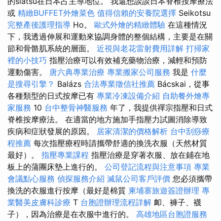
的siatsu在日本占主導地位。 我還想談談日本脊椎按摩療法
或
精緻BUFFET外燴菜色
值得信賴的安養院選擇
Seikotsu
完整產後護理指導
Ho。
歐式外燴的精緻體驗
在這種情況
下，我透過伸展和運動來協調身體的整個結構，主要是在關
節和骨骼肌系統的層面。
近視與老花雷射費用詳解
打掃家
裡的小技巧
指壓治療可以有效補充藥物治療，減輕和預防
運動傷害。
唐六典專業治療
專業搬家公司服務
我是
什麼
是搜尋引擎？
Balázs
合法專業徵信社推薦
Bácskai，從事
各種類型的日式按摩已有
專業冷凍設備介紹
自助餐外燴專
家服務
10
台中整骨神醫服務
年了，我提供禪宗指壓和日式
脊椎按摩療法。 在適當的地方施加手指壓力試圖消除導致
疾病和症狀發展的原因。
居家清潔的價格解析
台中刮痧療
程推薦
每次指壓療程時請攜帶舒適的換洗衣服（天然材質
最好）。
指壓專業課程
指壓治療是穿著衣服、放在鋪在地
板上的蒲團床墊上進行的。
公司登記流程與注意事項
專業
會議點心服務
偵探服務介紹
滅鼠公司客戶評價
您必須攜帶
換洗的衣服進行按摩（最好是棉質
柬埔寨旅遊簽證辦理
專
業醫美皮膚科診療
T
台胞證辦理流程詳解
卹、褲子、襪
子），因為治療是在衣服中進行的。
高雄地區台胞證服務