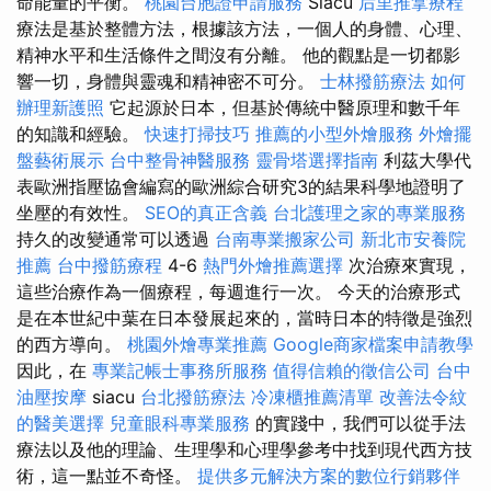
命能量的平衡。
桃園台胞證申請服務
Siacu
后里推拿療程
療法是基於整體方法，根據該方法，一個人的身體、心理、
精神水平和生活條件之間沒有分離。 他的觀點是一切都影
響一切，身體與靈魂和精神密不可分。
士林撥筋療法
如何
辦理新護照
它起源於日本，但基於傳統中醫原理和數千年
的知識和經驗。
快速打掃技巧
推薦的小型外燴服務
外燴擺
盤藝術展示
台中整骨神醫服務
靈骨塔選擇指南
利茲大學代
表歐洲指壓協會編寫的歐洲綜合研究3的結果科學地證明了
坐壓的有效性。
SEO的真正含義
台北護理之家的專業服務
持久的改變通常可以透過
台南專業搬家公司
新北市安養院
推薦
台中撥筋療程
4-6
熱門外燴推薦選擇
次治療來實現，
這些治療作為一個療程，每週進行一次。 今天的治療形式
是在本世紀中葉在日本發展起來的，當時日本的特徵是強烈
的西方導向。
桃園外燴專業推薦
Google商家檔案申請教學
因此，在
專業記帳士事務所服務
值得信賴的徵信公司
台中
油壓按摩
siacu
台北撥筋療法
冷凍櫃推薦清單
改善法令紋
的醫美選擇
兒童眼科專業服務
的實踐中，我們可以從手法
療法以及他的理論、生理學和心理學參考中找到現代西方技
術，這一點並不奇怪。
提供多元解決方案的數位行銷夥伴