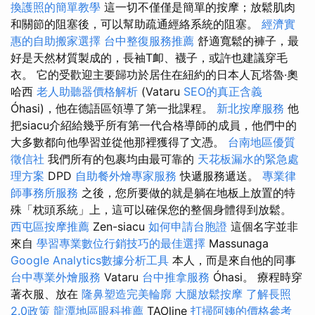
換護照的簡單教學
這一切不僅僅是簡單的按摩；放鬆肌肉
和關節的阻塞後，可以幫助疏通經絡系統的阻塞。
經濟實
惠的自助搬家選擇
台中整復服務推薦
舒適寬鬆的褲子，最
好是天然材質製成的，長袖T卹、襪子，或許也建議穿毛
衣。 它的受歡迎主要歸功於居住在紐約的日本人瓦塔魯·奧
哈西
老人助聽器價格解析
(Vataru
SEO的真正含義
Óhasi)，他在德語區領導了第一批課程。
新北按摩服務
他
把siacu介紹給幾乎所有第一代合格導師的成員，他們中的
大多數都向他學習並從他那裡獲得了文憑。
台南地區優質
徵信社
我們所有的包裹均由最可靠的
天花板漏水的緊急處
理方案
DPD
自助餐外燴專家服務
快遞服務遞送。
專業律
師事務所服務
之後，您所要做的就是躺在地板上放置的特
殊「枕頭系統」上，這可以確保您的整個身體得到放鬆。
西屯區按摩推薦
Zen-siacu
如何申請台胞證
這個名字並非
來自
學習專業數位行銷技巧的最佳選擇
Massunaga
Google Analytics數據分析工具
本人，而是來自他的同事
台中專業外燴服務
Vataru
台中推拿服務
Óhasi。 療程時穿
著衣服、放在
隆鼻塑造完美輪廓
大腿放鬆按摩
了解長照
2.0政策
龍潭地區眼科推薦
TAOline
打掃阿姨的價格參考