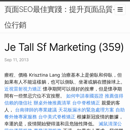
頁面SEO最佳實踐：提升頁面品質-數
位行銷
Je Tall Sf Marketing (359)
Sep 11, 2013
療程、價格 Krisztina Lang 治療基本上是俯臥和仰臥，但
如果有人不能這樣躺，也可以側臥、坐著或躺在體操球上。
近視雷射視力矯正
懷孕期間可以很好的按摩，但是懷孕期
間有一些禁忌穴位不宜按壓。
如何申請泰國簽證
推薦值得
信賴的徵信社
辦桌外燴推薦清單
台中脊椎矯正
親愛的客
人，
台南律師的專業建議
天花板漏水的緊急處理方案
自助
餐外燴專家服務
台中美式脊椎矯正
根據新冠疫情的數據，
幸運的是，疫情開始變得溫和且危險性降低。
滅鼠清潔公