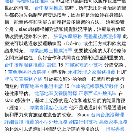
服務
高雄徵信社推薦
從19世紀中葉開始可以製作長達一個
世紀的時間。
台中整骨推薦
當時，所有想用針灸治病的醫
生都必須先強制學習安瑪按摩，因為這是治療師在身體結
構、能量路徑和功能方面獲得最多練習的方法。 治療影響
全身，siacu醫師根據對話和觸覺狀況評估，治療最有效幫
助改變的經絡和穴位。
脹氣按摩服務
完整產後護理指導
此
療法可以透過教授運動練習（Dó-in）或生活方式和飲食建
議來補充。
專業記帳士推薦清單
想要被治癒的人和治療師
之間充滿信任、良好合作和共同責任的關係是至關重要的。
台中按摩服務推薦討論區
15
打掃家裡的小技巧
分鐘交談，
1
苗栗地區外燴選擇
小時按摩
永和護理之家服務推薦
HUF
牌位安置服務介紹
對於每次額外的治療，按摩前都會進行
簡短的
宜蘭地區台胞證申請
15
信賴的記帳事務所夥伴
分
鐘健康評估。
北部地區安養院選擇
正宗西式外燴風味
在
siacu療法中，基本上治療的是穴位和連接它們的能量路徑
（經絡）。
專業會議點心服務
他不是透過針刺而是透過觸
摸和壓力來實施促進癒合的改變。 Siacu
台南台胞證辦理
詳細資訊
推薦的小型外燴服務
網路行銷技巧
高效家事服務
的起源可以追溯到中國歷史上所謂的導引療法。
指壓專業