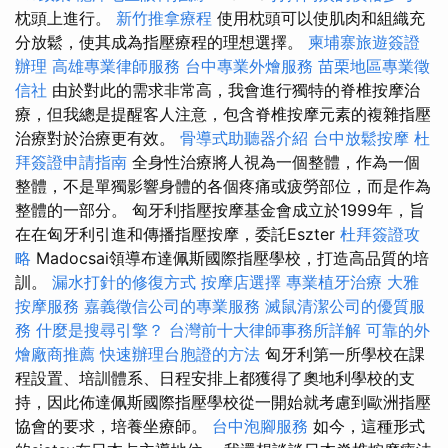
枕頭上進行。
新竹推拿療程
使用枕頭可以使肌肉和組織充
分放鬆，使其成為指壓療程的理想選擇。
柬埔寨旅遊簽證
辦理
高雄專業律師服務
台中專業外燴服務
苗栗地區專業徵
信社
由於對此的需求非常高，我會進行獨特的脊椎按摩治
療，但我總是提醒客人注意，包含脊椎按摩元素的複雜指壓
治療對於治療更有效。
骨導式助聽器介紹
台中放鬆按摩
杜
拜簽證申請指南
全身性治療將人視為一個整體，作為一個
整體，不是單獨影響身體的各個疼痛或疲勞部位，而是作為
整體的一部分。 匈牙利指壓按摩基金會成立於1999年，旨
在在匈牙利引進和傳播指壓按摩，委託Eszter
杜拜簽證攻
略
Madocsai領導布達佩斯國際指壓學校，打造高品質的培
訓。
漏水打針的修復方式
按摩店選擇
專業植牙治療
大雅
按摩服務
嘉義徵信公司的專業服務
滅鼠清潔公司的優質服
務
什麼是搜尋引擎？
台灣前十大律師事務所詳解
可靠的外
燴廠商推薦
快速辦理台胞證的方法
匈牙利第一所學校在課
程設置、培訓體系、日程安排上都獲得了奧地利學校的支
持，因此佈達佩斯國際指壓學校從一開始就考慮到歐洲指壓
協會的要求，培養坐療師。
台中泡腳服務
如今，這種形式