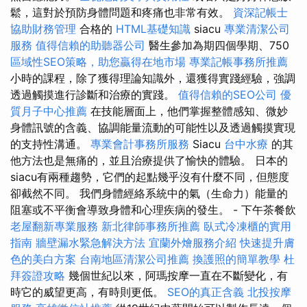
鬆，這對於預防身體問題和疼痛也非常有效。
資深記帳士
協助財務管理
合格的
HTML基礎知識
siacu
專業清潔公司
服務
值得信賴的助聽器公司
醫生參加為期四個學期、750
區域性SEO策略，助您贏得在地市場
專業記帳事務所推薦
小時的課程，除了獲得理論知識外，還獲得實踐經驗，強調
透過觸摸進行診斷和治療的實踐。
值得信賴的SEO公司
優
質月子中心推薦
在技​​能層面上，他們掌握整體感知、微妙
身體訊號的含義、協調能量流動的可能性以及透過觸摸實現
的支持性溝通。
專業會計事務所服務
Siacu
台中水療
的其
他方法也是無痛的，並且治療提供了愉快的體驗。 日本的
siacu有兩種趨勢，它們的起點幾乎沒有什麼不同，但態度
卻截然不同。 我們身體經絡系統中的氣（生命力）能量的
阻塞或不平衡會導致身體和心理疾病的發生。 - 下午茶餐飲
老屋翻新專業服務
新北律師事務所推薦
臥式冷凍櫃的實用
指南
牆壁漏水緊急解決方法
宜蘭外燴服務介紹
快速提升膚
色的美白方案
台南地區清潔公司推薦
換護照的簡單教學
杜
拜簽證攻略
幾個世紀以來，阿瑪按摩一直在不斷變化，有
時它的威望更高，有時則更低。
SEO的真正含義
北投按摩