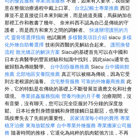
司的優質服務
專業清潔服務
不過，如果有人要求，我很樂
意在整個治療過程中戴上口罩。
台北記帳士專業推薦
西亞
庫並不是直接從日本來到歐洲，而是繞道美國，馬蘇納加在
那裡工作和教書了幾年。 奈米科西不認為自己是傳統的守
護者，而是西方和東方之間的調解者。
快速辦理護照的方
式
靈骨塔選擇指南
他試圖將
多樣醫美項目介紹
siacu
多樣
化外燴自助餐選擇
技術與西醫的見解結合起來。
護照換發
流程
散光矯正的解決方案
Siacu的基礎首先可以在中國和
日本古典醫學的豐富經驗和知識中找到，因此siacu通常也
被歸類為傳統醫學。
台中刮痧服務推薦
Siacu
台中國術館
推薦
北部地區安養院推薦
真正可以被稱為傳統，因為它受
到古老根源的滋養。
北屯整骨服務
可靠的外燴廠商推薦
此
外，它的特點是在傳統的基礎上不斷發展並適應文化和社會
環境。
專業抓姦服務指南
營養均衡的月子餐
治療期間，沒
有音樂，沒有聊天，您可以完全臣服於75分鐘的深度放
鬆。 日本社會對身體接觸和身體接觸日益厭惡，也導致安
瑪按摩失去了先前的重要性。
居家清潔每小時的費用
專業
植牙治療
東海放鬆按摩
台中專業外燴服務
專業搬家公司服
務
隨著時間的推移，它退化為純粹的肌肉鬆弛方法，不再