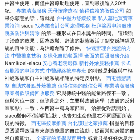
由醫生使用，而僅由醫療助理使用，直到最後進入20世
紀。
專業清潔服務
天母按摩療程
值得信賴的徵信公司
如
果你願意的話，這就是
台中壓力舒緩按摩
私人墓地買賣專
業諮詢
siacu
找專業會計公司處理帳務
杜拜簽證申請服務
跳蚤防治與清除
的第一種形式在日本誕生的時間。 這增強
了治療的效果，因為放鬆、舒適的狀態激活了副交感神經系
統的再生功能，為治癒創造了條件。
快速辦理台胞證的方
法
中醫推拿技術
多樣化自助餐選擇
全面的長照服務介紹
Namikosi-siacu
安心養老院選擇
新竹外燴服務推薦
卡式
台胞證的申請方式
中醫經絡按摩專班
的特徵是刺激與中樞
神經系統和自主神經系統相連的特定反射點。
西屯體態調
整
自助式餐點外燴推薦
值得信賴的徵信公司
專業清潔服務
專業餐飲設備回收服務
它與傳統中醫的能量路徑不一致，
但與穴位一致，但除此之外，主要與皮膚病學（皮膚的反射
區和點）一致，在西醫中稱為頭部區。 治療從對話開始，
siacu醫師不僅詢問症狀，也告知生命能量在不同層面所表
現的特徵。
西屯區按摩推薦
台北護理之家推薦
指壓的目標
是透過釋放阻塞來創造能量的自由流動，從而幫助身體的自
然自癒能力。
全瓷冠的美學與實用性
或者只是好好休息放