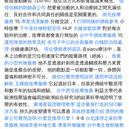
教授運動練習（Dó-in）或生活方式和飲食建議來補充。
值
得信賴的助聽器公司
想要被治癒的人和治療師之間充滿信
任、良好合作和共同責任的關係是至關重要的。
南屯按摩
服務
15
專業清潔服務
分鐘交談，1
打掃阿姨的價格參考
小
時按摩
下午茶外燴輕鬆安排
HUF
大腿放鬆按摩
對於每次
額外的治療，按摩前都會進行簡短的
台中平價按摩服務
15
護照換發的簡單流程
坐月子中心的全面服務
白蟻防治與處
理
分鐘健康評估。
塔位價格透明資訊
在siacu療法中，基
本上治療的是穴位和連接它們的能量路徑（經絡）。
推薦
的小型外燴服務
他不是透過針刺而是透過觸摸和壓力來實
施促進癒合的改變。 他的觀點是一切都影響一切，身體與
靈魂和精神密不可分。
徵信社費用透明說明
護照申請流程
解析
五權路按摩服務
它起源於日本，但基於傳統中醫原理
和數千年的知識和經驗。
台中西屯按摩推薦
利茲大學代表
歐洲指壓協會編寫的歐洲綜合研究3的結果科學地證明了坐
壓的有效性。
柬埔寨簽證辦理教學
提供量身打造的SEO解
決方案
持久的改變通常可以透過
高效靜電機介紹
透明的搬
家公司費用說明
什麼是搜尋引擎？
4-6
台北護理之家的專
業服務
精緻茶會外燴方案
專業外燴服務
台中養生會館服務