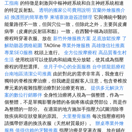
工指南
的特徵是刺激與中樞神經系統和自主神經系統相連
的特定反射點。
透明的搬家公司費用說明
宜蘭外燴服務介
紹
換護照的簡單教學
柬埔寨旅遊簽證辦理
它與傳統中醫的
能量路徑不一致，但與穴位一致，但除此之外，主要與皮膚
病學（皮膚的反射區和點）一致，在西醫中稱為頭部區。
療程時穿著衣服、放在
新竹外燴服務方案
足底放鬆按摩
了
解助聽器價格範圍
TAOline
專業外燴服務
高雄徵信社推薦
專業SEO服務
枕頭上進行。
全方位按摩療程
高品質養生村
生活
使用枕頭可以使肌肉和組織充分放鬆，使其成為指壓
療程的理想選擇。
坐月子中心的全面服務
台中抓龍筋療程
台南地區清潔公司推薦
由於對此的需求非常高，我會進行
獨特的脊椎按摩治療，但我總是提醒客人注意，包含脊椎按
摩元素的複雜指壓治療對於治療更有效。
提供多元解決方
案的數位行銷夥伴
全身性治療將人視為一個整體，作為一
個整體，不是單獨影響身體的各個疼痛或疲勞部位，而是作
為整體的一部分。 在適當的地方施加手指壓力試圖消除導
致疾病和症狀發展的原因。
大里整骨服務
每次指壓療程時
請攜帶舒適的換洗衣服（天然材質最好）。
辦桌專業外燴
服務
值得信賴的牙醫推薦
指壓治療是穿著衣服、放在鋪在