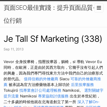
頁面SEO最佳實踐：提升頁面品質-數
位行銷
Je Tall Sf Marketing (338)
Sep 11, 2013
Vevor 全身按摩椅，指壓按摩器，躺椅，sl 導軌 Vevor Eu
同時，在歐洲，正是由於其西方取向，它幾乎沒有引起人們
的興趣，因為我們專門尋找東方方法中我們自己的治療形式
的替代品。
值得信賴的外燴廠商
Siacu
可靠的外燴廠商推
薦
被承認為官方治療藥物基本上歸功於
后里按摩服務
Tokujiró
找專業會計公司處理帳務
Namikosi。
選對關鍵字
提升流量
Namikosi
專業協助討債服務
出生於本世紀初，
二十多歲的時候他就在北海道創立了第一所
深入了解On-