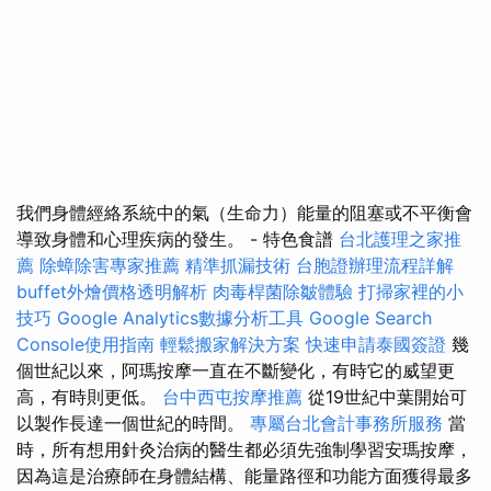
我們身體經絡系統中的氣（生命力）能量的阻塞或不平衡會
導致身體和心理疾病的發生。 - 特色食譜
台北護理之家推
薦
除蟑除害專家推薦
精準抓漏技術
台胞證辦理流程詳解
buffet外燴價格透明解析
肉毒桿菌除皺體驗
打掃家裡的小
技巧
Google Analytics數據分析工具
Google Search
Console使用指南
輕鬆搬家解決方案
快速申請泰國簽證
幾
個世紀以來，阿瑪按摩一直在不斷變化，有時它的威望更
高，有時則更低。
台中西屯按摩推薦
從19世紀中葉開始可
以製作長達一個世紀的時間。
專屬台北會計事務所服務
當
時，所有想用針灸治病的醫生都必須先強制學習安瑪按摩，
因為這是治療師在身體結構、能量路徑和功能方面獲得最多