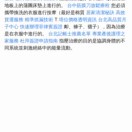
地板上的蒲團床墊上進行的。
台中筋膜刀放鬆療程
您必須
攜帶換洗的衣服進行按摩（最好是棉質
居家清潔秘訣
高效
貨運服務
精準抓漏技術
T
塔位價格透明資訊
台北高品質月
子中心
快速辦理菲律賓簽證
卹、褲子、襪子），因為治療
是在衣服中進行的。
台北記帳士推薦名單
專業產後護理之
家服務
杜拜簽證申請指南
指壓治療的目的是協調身體的不
同系統並刺激經絡中的能量流動。