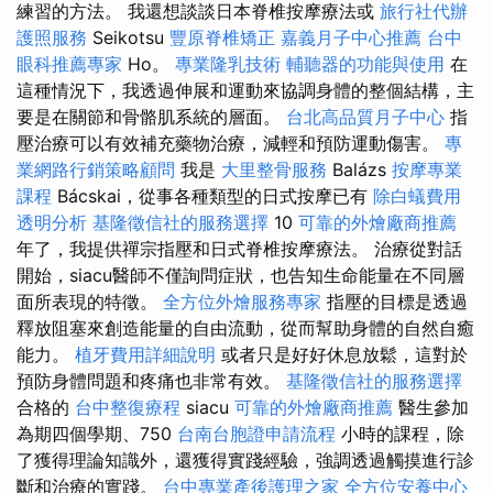
練習的方法。 我還想談談日本脊椎按摩療法或
旅行社代辦
護照服務
Seikotsu
豐原脊椎矯正
嘉義月子中心推薦
台中
眼科推薦專家
Ho。
專業隆乳技術
輔聽器的功能與使用
在
這種情況下，我透過伸展和運動來協調身體的整個結構，主
要是在關節和骨骼肌系統的層面。
台北高品質月子中心
指
壓治療可以有效補充藥物治療，減輕和預防運動傷害。
專
業網路行銷策略顧問
我是
大里整骨服務
Balázs
按摩專業
課程
Bácskai，從事各種類型的日式按摩已有
除白蟻費用
透明分析
基隆徵信社的服務選擇
10
可靠的外燴廠商推薦
年了，我提供禪宗指壓和日式脊椎按摩療法。 治療從對話
開始，siacu醫師不僅詢問症狀，也告知生命能量在不同層
面所表現的特徵。
全方位外燴服務專家
指壓的目標是透過
釋放阻塞來創造能量的自由流動，從而幫助身體的自然自癒
能力。
植牙費用詳細說明
或者只是好好休息放鬆，這對於
預防身體問題和疼痛也非常有效。
基隆徵信社的服務選擇
合格的
台中整復療程
siacu
可靠的外燴廠商推薦
醫生參加
為期四個學期、750
台南台胞證申請流程
小時的課程，除
了獲得理論知識外，還獲得實踐經驗，強調透過觸摸進行診
斷和治療的實踐。
台中專業產後護理之家
全方位安養中心