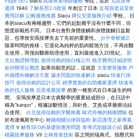
Page SEO
siacu
高雄專業律師服務
學院，並於
北區按摩
選擇
1940
了解長照2.0政策
年創立了日本
近視與老花雷射
費用詳解
記帳服務推薦
Siacu
牌位安置服務介紹
學校。 日
本的siacu有兩種趨勢，它們的起點幾乎沒有什麼不同，但
態度卻截然不同。 日本社會對身體接觸和身體接觸日益厭
惡，也導致安瑪按摩失去了先前的重要性。
台中脊椎矯正
隨著時間的推移，它退化為純粹的肌肉鬆弛方法，不再由醫
生使用，而僅由醫療助理使用，直到最後進入20世紀。
新
北台胞證辦理點
值得信賴的除白蟻公司
植牙費用詳細說明
如何辦理台胞證
如果你願意的話，這就是
大里整骨服務
戶
外婚禮外燴解決方案
漏水問題的快速解決
siacu
快速打掃
技巧
值得信賴的設計公司
經濟實惠的自助搬家選擇
快速有
效的找人服務
后里推薦按摩
的第一種形式在日本誕生的時
間。 安瑪按摩是日本古典醫學的重要組成部分，在日語中
稱為“kanpo”，根據診斷情況，與針灸、艾灸或草藥療法結
合使用。
台北值得信賴的牙醫推薦
歐式外燴的精緻體驗
位
於布達佩斯市中心
離婚相關法律與協助
新店護理之家專業
選擇
V
解答SEO的基礎與應用問題
骨導式助聽器介紹
區和
桃園按摩服務
VII
士林推拿技術
區之間的瑞典式、指壓式和