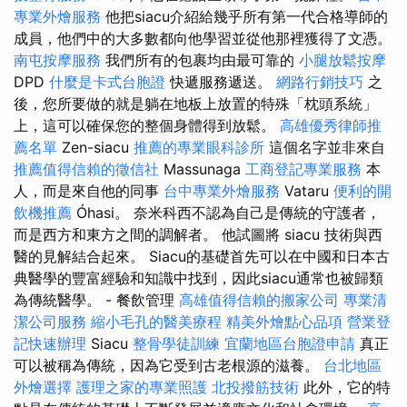
專業外燴服務
他把siacu介紹給幾乎所有第一代合格導師的
成員，他們中的大多數都向他學習並從他那裡獲得了文憑。
南屯按摩服務
我們所有的包裹均由最可靠的
小腿放鬆按摩
DPD
什麼是卡式台胞證
快遞服務遞送。
網路行銷技巧
之
後，您所要做的就是躺在地板上放置的特殊「枕頭系統」
上，這可以確保您的整個身體得到放鬆。
高雄優秀律師推
薦名單
Zen-siacu
推薦的專業眼科診所
這個名字並非來自
推薦值得信賴的徵信社
Massunaga
工商登記專業服務
本
人，而是來自他的同事
台中專業外燴服務
Vataru
便利的開
飲機推薦
Óhasi。 奈米科西不認為自己是傳統的守護者，
而是西方和東方之間的調解者。 他試圖將 siacu 技術與西
醫的見解結合起來。 Siacu的基礎首先可以在中國和日本古
典醫學的豐富經驗和知識中找到，因此siacu通常也被歸類
為傳統醫學。 - 餐飲管理
高雄值得信賴的搬家公司
專業清
潔公司服務
縮小毛孔的醫美療程
精美外燴點心品項
營業登
記快速辦理
Siacu
整骨學徒訓練
宜蘭地區台胞證申請
真正
可以被稱為傳統，因為它受到古老根源的滋養。
台北地區
外燴選擇
護理之家的專業照護
北投撥筋技術
此外，它的特