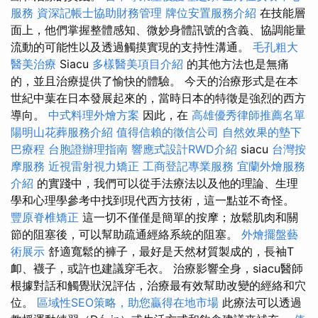
服務
資深記帳士協助財務管理
牌位安置服務介紹
在技​​能層
面上，他們掌握整體感知、微妙身體訊號的含義、協調能量
流動的可能性以及透過觸摸實現的支持性溝通。
毛孔粗大
醫美治療
Siacu
多樣醫美項目介紹
的其他方法也是無痛
的，並且治療提供了愉快的體驗。 今天的治療形式是在本
世紀中葉在日本發展起來的，當時日本的特徵是強烈的西方
導向。
中式料理外燴方案
因此，在
高雄優秀律師推薦名單
陽明山花葬服務介紹
值得信賴的徵信公司
自然效果的墊下
巴療程
台胞證辦理指南
響應式設計RWD介紹
siacu
台灣按
摩服務
近視雷射視力矯正
工商登記專業服務
宜蘭外燴服務
介紹
的實踐中，我們可以從手法療法以及他的理論、生理
學和心理學參考中找到現代西方技術，這一點並不奇怪。
豐原脊椎矯正
這一切不僅僅是簡單的按摩；放鬆肌肉和關
節的阻塞後，可以幫助疏通經絡系統的阻塞。
外燴擺盤藝
術展示
舒適寬鬆的褲子，最好是天然材質製成的，長袖T
卹、襪子，或許也建議穿毛衣。 治療影響全身，siacu醫師
根據對話和觸覺狀況評估，治療最有效幫助改變的經絡和穴
位。
區域性SEO策略，助您贏得在地市場
此療法可以透過