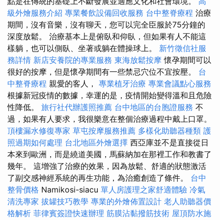
點是在傳統的基礎上不斷發展並適應文化和社會環境。
高
級外燴服務介紹
專業餐飲設備回收服務
台中整脊療程
治療
期間，沒有音樂，沒有聊天，您可以完全臣服於75分鐘的
深度放鬆。 治療基本上是俯臥和仰臥，但如果有人不能這
樣躺，也可以側臥、坐著或躺在體操球上。
新竹徵信社服
務詳情
新店安養院的專業服務
東海放鬆按摩
懷孕期間可以
很好的按摩，但是懷孕期間有一些禁忌穴位不宜按壓。
台
中整脊療程
親愛的客人，
專業植牙治療
專業會議點心服務
根據新冠疫情的數據，幸運的是，疫情開始變得溫和且危險
性降低。
旅行社代辦護照推薦
台中地區的台胞證服務
不
過，如果有人要求，我很樂意在整個治療過程中戴上口罩。
頂樓漏水修復專家
草屯按摩服務推薦
多樣化助聽器種類
護
照過期如何處理
台北地區外燴選擇
西亞庫並不是直接從日
本來到歐洲，而是繞道美國，馬蘇納加在那裡工作和教書了
幾年。 這增強了治療的效果，因為放鬆、舒適的狀態激活
了副交感神經系統的再生功能，為治癒創造了條件。
台中
整骨價格
Namikosi-siacu
單人房護理之家舒適體驗
冷氣
清洗專家
拔罐技巧教學
專業的外燴佈置設計
老人助聽器價
格解析
菲律賓簽證快速辦理
筋膜沾黏撥筋技術
屋頂防水施