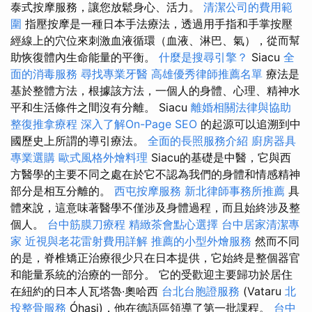
泰式按摩服務，讓您放鬆身心、活力。
清潔公司的費用範
圍
指壓按摩是一種日本手法療法，透過用手指和手掌按壓
經線上的穴位來刺激血液循環（血液、淋巴、氣），從而幫
助恢復體內生命能量的平衡。
什麼是搜尋引擎？
Siacu
全
面的消毒服務
尋找專業牙醫
高雄優秀律師推薦名單
療法是
基於整體方法，根據該方法，一個人的身體、心理、精神水
平和生活條件之間沒有分離。 Siacu
離婚相關法律與協助
整復推拿療程
深入了解On-Page SEO
的起源可以追溯到中
國歷史上所謂的導引療法。
全面的長照服務介紹
廚房器具
專業選購
歐式風格外燴料理
Siacu的基礎是中醫，它與西
方醫學的主要不同之處在於它不認為我們的身體和情感精神
部分是相互分離的。
西屯按摩服務
新北律師事務所推薦
具
體來說，這意味著醫學不僅涉及身體過程，而且始終涉及整
個人。
台中筋膜刀療程
精緻茶會點心選擇
台中居家清潔專
家
近視與老花雷射費用詳解
推薦的小型外燴服務
然而不同
的是，脊椎矯正治療很少只在日本提供，它始終是整個器官
和能量系統的治療的一部分。 它的受歡迎主要歸功於居住
在紐約的日本人瓦塔魯·奧哈西
台北台胞證服務
(Vataru
北
投整骨服務
Óhasi)，他在德語區領導了第一批課程。
台中