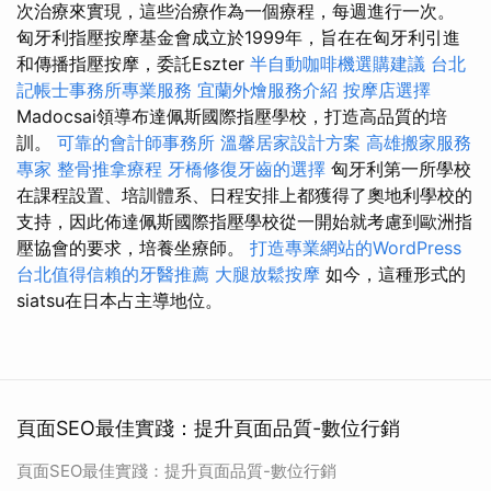
次治療來實現，這些治療作為一個療程，每週進行一次。
匈牙利指壓按摩基金會成立於1999年，旨在在匈牙利引進
和傳播指壓按摩，委託Eszter
半自動咖啡機選購建議
台北
記帳士事務所專業服務
宜蘭外燴服務介紹
按摩店選擇
Madocsai領導布達佩斯國際指壓學校，打造高品質的培
訓。
可靠的會計師事務所
溫馨居家設計方案
高雄搬家服務
專家
整骨推拿療程
牙橋修復牙齒的選擇
匈牙利第一所學校
在課程設置、培訓體系、日程安排上都獲得了奧地利學校的
支持，因此佈達佩斯國際指壓學校從一開始就考慮到歐洲指
壓協會的要求，培養坐療師。
打造專業網站的WordPress
台北值得信賴的牙醫推薦
大腿放鬆按摩
如今，這種形式的
siatsu在日本占主導地位。
頁面SEO最佳實踐：提升頁面品質-數位行銷
頁面SEO最佳實踐：提升頁面品質-數位行銷