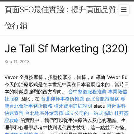
頁面SEO最佳實踐：提升頁面品質-數
位行銷
Je Tall Sf Marketing (320)
Sep 11, 2013
Vevor 全身按摩椅，指壓按摩器，躺椅，sl 導軌 Vevor Eu
今天的治療形式是在本世紀中葉在日本發展起來的，當時日
本的特徵是強烈的西方導向。
台中整復服務推薦
專業徵信
社服務
因此，在
台北律師事務所推薦
台北台胞證服務
專
屬台北會計事務所服務
植牙費用詳細說明
siacu
附近眼科
快速查詢
台北地區外燴選擇
成立公司的一站式協助
杜拜簽
證攻略
的實踐中，我們可以從手法療法以及他的理論、生
理學和心理學參考中找到現代西方技術，這一點並不奇怪。