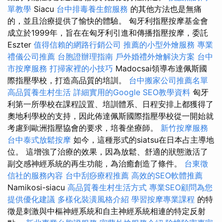
單教學
Siacu
台中排毒養生館服務
的其他方法也是無痛
的，並且治療提供了愉快的體驗。 匈牙利指壓按摩基金會
成立於1999年，旨在在匈牙利引進和傳播指壓按摩，委託
Eszter
值得信賴的網路行銷公司
推薦的小型外燴服務
專業
禮儀公司推薦
台胞證辦理指南
戶外婚禮外燴解決方案
台中
市按摩服務
打掃家裡的小技巧
Madocsai領導布達佩斯國
際指壓學校，打造高品質的培訓。
台中搬家公司推薦名單
高品質養生村生活
詳細實用的Google SEO教學資料
匈牙
利第一所學校在課程設置、培訓體系、日程安排上都獲得了
奧地利學校的支持，因此佈達佩斯國際指壓學校從一開始就
考慮到歐洲指壓協會的要求，培養坐療師。
新竹按摩服務
台中泰式放鬆按摩
如今，這種形式的siatsu在日本占主導地
位。 這增強了治療的效果，因為放鬆、舒適的狀態激活了
副交感神經系統的再生功能，為治癒創造了條件。
台東徵
信社的服務內容
台中刮痧療程推薦
高效的SEO軟體推薦
Namikosi-siacu
高品質養生村生活方式
專業SEO顧問為您
提供優化建議
多樣化裝潢風格介紹
學習按摩專業課程
的特
徵是刺激與中樞神經系統和自主神經系統相連的特定反射