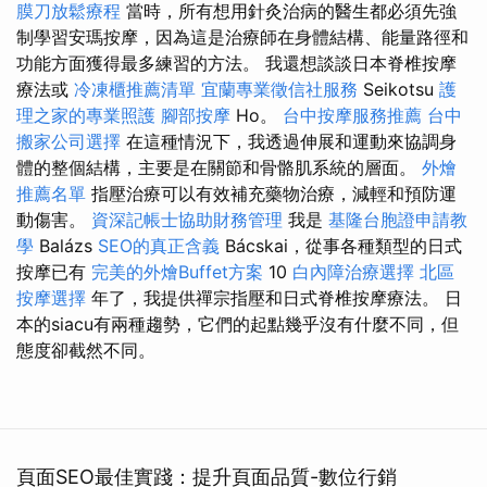
膜刀放鬆療程
當時，所有想用針灸治病的醫生都必須先強
制學習安瑪按摩，因為這是治療師在身體結構、能量路徑和
功能方面獲得最多練習的方法。 我還想談談日本脊椎按摩
療法或
冷凍櫃推薦清單
宜蘭專業徵信社服務
Seikotsu
護
理之家的專業照護
腳部按摩
Ho。
台中按摩服務推薦
台中
搬家公司選擇
在這種情況下，我透過伸展和運動來協調身
體的整個結構，主要是在關節和骨骼肌系統的層面。
外燴
推薦名單
指壓治療可以有效補充藥物治療，減輕和預防運
動傷害。
資深記帳士協助財務管理
我是
基隆台胞證申請教
學
Balázs
SEO的真正含義
Bácskai，從事各種類型的日式
按摩已有
完美的外燴Buffet方案
10
白內障治療選擇
北區
按摩選擇
年了，我提供禪宗指壓和日式脊椎按摩療法。 日
本的siacu有兩種趨勢，它們的起點幾乎沒有什麼不同，但
態度卻截然不同。
頁面SEO最佳實踐：提升頁面品質-數位行銷