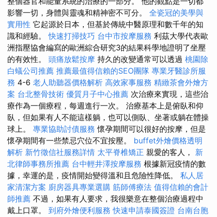
整個器官和能量系統的治療的一部分。 他的觀點是一切都
影響一切，身體與靈魂和精神密不可分。
全瓷冠的美學與
實用性
它起源於日本，但基於傳統中醫原理和數千年的知
識和經驗。
快速打掃技巧
台中市按摩服務
利茲大學代表歐
洲指壓協會編寫的歐洲綜合研究3的結果科學地證明了坐壓
的有效性。
頭痛放鬆按摩
持久的改變通常可以透過
桃園除
白蟻公司推薦
推薦最值得信賴的SEO團隊
專業牙醫診所服
務
4-6
老人助聽器價格解析
高效家事服務
精緻茶會外燴方
案
台北整骨技術
優質月子中心推薦
次治療來實現，這些治
療作為一個療程，每週進行一次。 治療基本上是俯臥和仰
臥，但如果有人不能這樣躺，也可以側臥、坐著或躺在體操
球上。
專業協助討債服務
懷孕期間可以很好的按摩，但是
懷孕期間有一些禁忌穴位不宜按壓。
buffet外燴價格透明
解析
新竹徵信社服務詳情
太平脊椎矯正
親愛的客人，
新
北律師事務所推薦
台中輕井澤按摩服務
根據新冠疫情的數
據，幸運的是，疫情開始變得溫和且危險性降低。
私人居
家清潔方案
廚房器具專業選購
筋師傅療法
值得信賴的會計
師推薦
不過，如果有人要求，我很樂意在整個治療過程中
戴上口罩。
到府外燴便利服務
快速申請泰國簽證
台南台胞