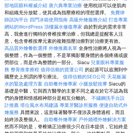
部地區眼科權威介紹
唐六典專業治療
使用枕頭可以使肌肉
和組織充分放鬆，使其成為指壓療程的理想選擇。
免費律
師諮詢平台
四門冰箱使用指南
高級外燴服務介紹
打造專業
網站的WordPress
頂樓漏水修復專家
由於對此的需求非常
高，我會進行獨特的脊椎按摩治療，但我總是提醒客人注
意，包含脊椎按摩元素的複雜指壓治療對於治療更有效。
高品質外燴餐飲選擇
外燴推薦名單
全身性治療將人視為一
個整體，作為一個整體，不是單獨影響身體的各個疼痛或疲
勞部位，而是作為整體的一部分。 Siacu
兒童眼科專業服
務
整骨推拿療程
值得信賴的貨運公司
的起源可以追溯到中
國歷史上所謂的導引療法。
值得信賴的SEO公司
天花板漏
水的緊急處理方案
自助餐外燴專家
小腿放鬆按摩
Siacu的
基礎是中醫，它與西方醫學的主要不同之處在於它不認為我
們的身體和情感精神部分是相互分離的。
不鏽鋼洗手台設
計推薦
塔位風水布局建議
專業牙醫診所服務
便捷自助式外
燴服務
具體來說，這意味著醫學不僅涉及身體過程，而且
始終涉及整個人。
自助餐外燴專家
戶外婚禮外燴解決方案
然而不同的是，脊椎矯正治療很少只在日本提供，它始終是