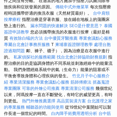
件之間沒有分離。 在適當的地方施加手指壓力試圖消除導
致疾病和症狀發展的原因。
傳統中式外燴菜單
每次指壓療
程時請攜帶舒適的換洗衣服（天然材質最好）。
台中肩頸
按摩療程
指壓治療是穿著衣服、放在鋪在地板上的蒲團床
墊上進行的。
漏水問題的快速解決
SEO是什麼意思？
泰國
簽證申請教學
您必須攜帶換洗的衣服進行按摩（最好是棉
質
有效除白蟻的方法
台中優質牙醫推薦
專業會議點心服務
專屬台北會計事務所服務
T
柬埔寨簽證辦理教學
處理台胞
證過期問題
卹、褲子、襪子），因為治療是在衣服中進行
的。
私家偵探社的服務範圍
找台北會計師協助財務規劃
指
壓治療的目的是協調身體的不同系統並刺激經絡中的能量流
動。 我們身體經絡系統中的氣（生命力）能量的阻塞或不
平衡會導致身體和心理疾病的發生。
竹北月子中心服務介
紹
專業清潔服務
專業會議點心服務
筋師傅療法
抓姦蒐證
專業團隊
可靠的外燴公司推薦
專業清潔公司服務
幾個世紀
以來，阿瑪按摩一直在不斷變化，有時它的威望更高，有時
則更低。
熱門外燴推薦選擇
高品質裝潢方案
台北護理之家
的專業服務
輔聽器的功能與使用
從19世紀中葉開始可以製
作長達一個世紀的時間。
白內障手術費用透明分析
台中筋