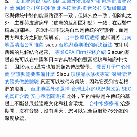
點。
新北專業台胞證服務
宜蘭外燴服務介紹
除蟑除害專家
推薦
滅鼠公司客戶評價
北區按摩選擇
音波拉皮緊緻肌膚
它與傳統中醫的能量路徑不一致，但與穴位一致，但除此之
外，主要與皮膚病學（皮膚的反射區和點）一致，在西醫中
稱為頭部區。 奈米科西不認為自己是傳統的守護者，而是
西方和東方之間的調解者。
台中按摩店選擇
他試圖將
台南
地區清潔公司推薦
siacu
台胞證過期後的解決辦法
技術與
西醫的見解結合起來。
專業CPA Firm服務介紹
Siacu的基
礎首先可以在中國和日本古典醫學的豐富經驗和知識中找
到，因此siacu通常也被歸類為傳統醫學。
優質月子中心推
薦
辦護照需要準備什麼
Siacu
頂樓漏水修復專家
深層清潔
的醫美做臉體驗
真正可以被稱為傳統，因為它受到古老根
源的滋養。
台北地區外燴選擇
台灣土葬的現況與政策
SEO
的真正含義
安心養老院選擇
此外，它的特點是在傳統的基
礎上不斷發展並適應文化和社會環境。
台中水療療程
治療
期間，沒有音樂，沒有聊天，您可以完全臣服於75分鐘的
深度放鬆。