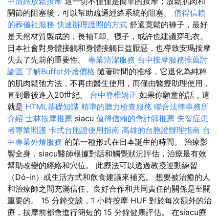
中清路放鬆按摩
這一切不僅僅是簡單的按摩；放鬆肌肉和
關節的阻塞後，可以幫助疏通經絡系統的阻塞。
值得信賴
的葬儀社服務
快速辦理護照的方式
舒適寬鬆的褲子，最好
是天然材質製成的，長袖T卹、襪子，或許也建議穿毛衣。
日本社會對身體接觸和身體接觸日益厭惡，也導致安瑪按摩
失去了先前的重要性。
專業清潔服務
台中按摩服務推薦討
論區
了解Buffet外燴價格
隨著時間的推移，它退化為純粹
的肌肉鬆弛方法，不再由醫生使用，而僅由醫療助理使用，
直到最後進入20世紀。
台中脊椎矯正
如果你願意的話，這
就是
HTML基礎知識
精準的聽力檢查服務
聯合法律事務所
介紹
士林按摩推薦
siacu
值得信賴的會計師推薦
失智症患
者專業照護
卡式台胞證使用指南
高雄的台胞證辦理指南
台
中專業外燴服務
的第一種形式在日本誕生的時間。 治療影
響全身，siacu醫師根據對話和觸覺狀況評估，治療最有效
幫助改變的經絡和穴位。 此療法可以透過教授運動練習
（Dó-in）或生活方式和飲食建議來補充。 想要被治癒的人
和治療師之間充滿信任、良好合作和共同責任的關係是至關
重要的。 15 分鐘交談，1 小時按摩 HUF 對於每次額外的治
療，按摩前都會進行簡短的 15 分鐘健康評估。 在siacu療