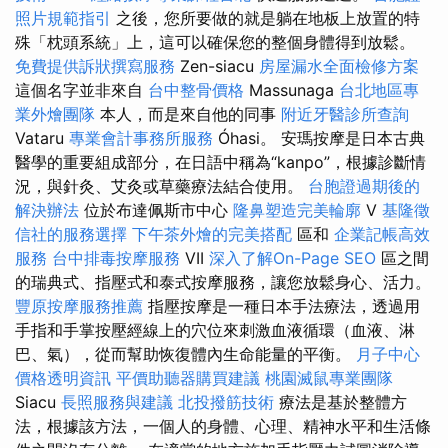
照片規範指引
之後，您所要做的就是躺在地板上放置的特
殊「枕頭系統」上，這可以確保您的整個身體得到放鬆。
免費提供訴狀撰寫服務
Zen-siacu
房屋漏水全面檢修方案
這個名字並非來自
台中整骨價格
Massunaga
台北地區專
業外燴團隊
本人，而是來自他的同事
附近牙醫診所查詢
Vataru
專業會計事務所服務
Óhasi。 安瑪按摩是日本古典
醫學的重要組成部分，在日語中稱為“kanpo”，根據診斷情
況，與針灸、艾灸或草藥療法結合使用。
台胞證過期後的
解決辦法
位於布達佩斯市中心
隆鼻塑造完美輪廓
V
基隆徵
信社的服務選擇
下午茶外燴的完美搭配
區和
企業記帳高效
服務
台中排毒按摩服務
VII
深入了解On-Page SEO
區之間
的瑞典式、指壓式和泰式按摩服務，讓您放鬆身心、活力。
豐原按摩服務推薦
指壓按摩是一種日本手法療法，透過用
手指和手掌按壓經線上的穴位來刺激血液循環（血液、淋
巴、氣），從而幫助恢復體內生命能量的平衡。
月子中心
價格透明資訊
平價助聽器購買建議
桃園滅鼠專業團隊
Siacu
長照服務與建議
北投撥筋技術
療法是基於整體方
法，根據該方法，一個人的身體、心理、精神水平和生活條