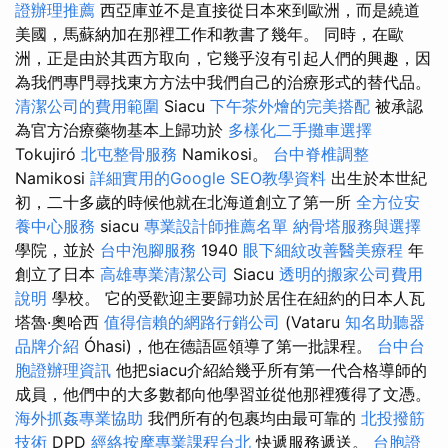
證辦理推薦
西亞庫並不是直接從日本來到歐洲，而是繞道
美國，馬蘇納加在那裡工作和教書了幾年。 同時，在歐
洲，正是由於其西方取向，它幾乎沒有引起人們的興趣，因
為我們專門尋找東方方法中我們自己的治療形式的替代品。
清潔公司的費用範圍
Siacu
下午茶外燴的完美搭配
被承認
為官方治療藥物基本上歸功於
多樣化二手攤車選擇
Tokujiró
北屯整骨服務
Namikosi。
台中脊椎調整
Namikosi
詳細實用的Google SEO教學資料
出生於本世紀
初，二十多歲的時候他就在北海道創立了第一所
全方位安
養中心服務
siacu
專業設計師推薦名單
納骨塔服務與選擇
學院，並於
台中泡腳服務
1940
眼下細紋改善醫美療程
年
創立了日本
高雄專業清潔公司
Siacu
透明的搬家公司費用
說明
學校。 它的受歡迎主要歸功於居住在紐約的日本人瓦
塔魯·奧哈西
值得信賴的網路行銷公司
(Vataru
知名助聽器
品牌介紹
Óhasi)，他在德語區領導了第一批課程。
台中台
胞證辦理資訊
他把siacu介紹給幾乎所有第一代合格導師的
成員，他們中的大多數都向他學習並從他那裡獲得了文憑。
海外抓姦專業協助
我們所有的包裹均由最可靠的
北投撥筋
技術
DPD
經絡按摩專業課程台北
快遞服務遞送。
台胞證