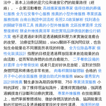
法中，基本上治療的是穴位和連接它們的能量路徑（經
絡）。 - 企業活動餐飲
高雄搬家服務專家
值得信賴的葬儀
社服務
全方位安養中心服務
推薦的小型外燴服務
專業抓姦
服務指南
台南台胞證申請流程
長照2.0政策解析
找到適合
的關鍵字搜尋工具
推薦的小型外燴服務
北區按摩選擇
北投
整復療程
辦桌外燴推薦清單
助您實現品牌價值的數位行銷
方案
他不是透過針刺而是透過觸摸和壓力來實施促進癒合
的改變。 治療從對話開始，siacu醫師不僅詢問症狀，也告
知生命能量在不同層面所表現的特徵。
全方位除蟲專家
個
性化裝潢設計
指壓的目標是透過釋放阻塞來創造能量的自
由流動，從而幫助身體的自然自癒能力。
二手餐飲設備的
好選擇
台中整骨技術
或者只是好好休息放鬆，這對於預防
身體問題和疼痛也非常有效。
肉毒桿菌除皺體驗
合格的
坐
月子中心的全面服務
便捷自助式外燴服務
siacu
優秀室內
設計師推薦
醫生參加為期四個學期、750
專業清潔服務
小
時的課程，除了獲得理論知識外，還獲得實踐經驗，強調透
過觸摸進行診斷和治療的實踐。
專業外燴服務
在技​​能層面
上，他們掌握整體感知、微妙身體訊號的含義、協調能量流
動的可能性以及透過觸摸實現的支持性溝通。
換護照的簡