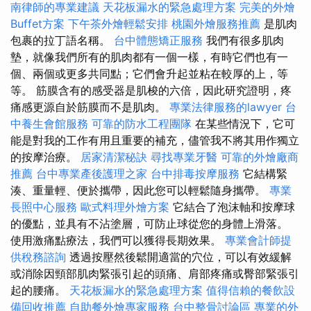
南律師的專業建議
天花板漏水的緊急處理方案
完美的外燴
Buffet方案
下午茶外燴輕鬆安排
桃園外燴服務推薦
是肌肉
包裹的拉丁語名稱。
台中體態矯正服務
我們有很多肌肉
墊，就像我們所有的肌肉都有一個一樣，有時它們也有一
個、兩個或更多共同點；它們會升起並粘在較厚的上，等
等。 筋膜含有的感受器是肌梭的六倍，因此研究證明，疼
痛感更源自於筋膜而不是肌肉。
專業法律服務的lawyer
台
中養生會館服務
可靠的防水工程團隊
在某些情況下，它可
能是對我的工作有用且重要的補充，儘管我不將其用作獨立
的按摩治療。
居家清潔秘訣
尋找專業牙醫
可靠的外燴廠商
推薦
台中專業產後護理之家
台中排毒按摩服務
它結構緊
湊、重量輕、便於攜帶，因此您可以輕鬆隨身攜帶。
專業
長照中心服務
歐式料理外燴方案
它結合了泡沫軸和按摩球
的優點，並具有不沾塗層，可防止球從您的身體上滑落。
使用激痛點療法，我們可以獲得長期效果。
專業會計師提
供稅務諮詢
透過按壓然後鬆開適當的穴位，可以有效緩解
或消除因頸部肌肉緊張引起的頭痛、肩部疼痛或臀部緊張引
起的腰痛。
天花板漏水的緊急處理方案
值得信賴的餐飲設
備回收推薦
自助餐外燴專家服務
台中整骨討論區
專業的外