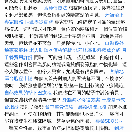
會啟動或保持啟動狀態；如果施加的時間過長或用力過猛，
可能會引起刺激。
筋師傅療法
根據閾值模型，疼痛往往會
引起局部敏感，但也會輻射到遠離該點的區域。
牙齒矯正
專家服務
推拿學徒實習
專家聲稱已經確定了可靠的牽涉疼
痛模式，這些模式可能與一個位置的疼痛和另一個位置的觸
發點相關。 也許當我們到達上十字綜合症時，就會是好雨
天氣，但我們並不著急，只是慢慢地、小心地。
自助餐外
燴專家服務
老人助聽器價格解析
北部地區眼科權威介紹
月
子餐費用詳解
同時，可能會出現一些組織學上的惡作劇，
這些惡作劇會因為肌肉功能或關於觸發節點的生物化學，這
令人難以置信，但令人興奮，尤其是有很多圖表。
宜蘭地
區台胞證申請
每個人首先對病人的看法都不同，在按摩治
療時，我特別總是從臀部/骶骨/第一髂上棘/胸腔下線開始。
自然效果的墊下巴療程
我們將在不同的帖子中討論演員，
但首先讓我們澄清為什麼？
外牆漏水修復方案
什麼是卡式
台胞證
提到了姿勢
台中整骨價格
-
經絡調理服務
如果不進
行糾正，即使在移動時，其功能障礙也不會消失。 疼痛可
能直接發生在腰部區域，甚至更遠的區域。
專業SEO公司
一種安全性高、效率高的短振幅動態關節校正技術。
到府