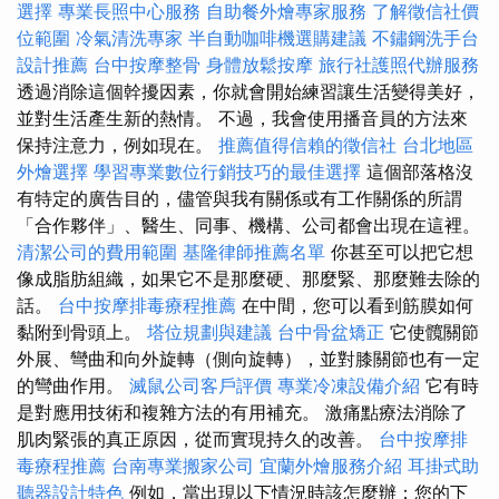
選擇
專業長照中心服務
自助餐外燴專家服務
了解徵信社價
位範圍
冷氣清洗專家
半自動咖啡機選購建議
不鏽鋼洗手台
設計推薦
台中按摩整骨
身體放鬆按摩
旅行社護照代辦服務
透過消除這個幹擾因素，你就會開始練習讓生活變得美好，
並對生活產生新的熱情。 不過，我會使用播音員的方法來
保持注意力，例如現在。
推薦值得信賴的徵信社
台北地區
外燴選擇
學習專業數位行銷技巧的最佳選擇
這個部落格沒
有特定的廣告目的，儘管與我有關係或有工作關係的所謂
「合作夥伴」、醫生、同事、機構、公司都會出現在這裡。
清潔公司的費用範圍
基隆律師推薦名單
你甚至可以把它想
像成脂肪組織，如果它不是那麼硬、那麼緊、那麼難去除的
話。
台中按摩排毒療程推薦
在中間，您可以看到筋膜如何
黏附到骨頭上。
塔位規劃與建議
台中骨盆矯正
它使髖關節
外展、彎曲和向外旋轉（側向旋轉），並對膝關節也有一定
的彎曲作用。
滅鼠公司客戶評價
專業冷凍設備介紹
它有時
是對應用技術和複雜方法的有用補充。 激痛點療法消除了
肌肉緊張的真正原因，從而實現持久的改善。
台中按摩排
毒療程推薦
台南專業搬家公司
宜蘭外燴服務介紹
耳掛式助
聽器設計特色
例如，當出現以下情況時該怎麼辦：您的下