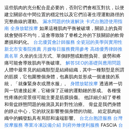
這些肌肉的充分配合是必要的，否則它們會相互對抗，以便
建立關節在中間位置的穩定性以及它們沿著生理運動路徑的
完整曲線的運動。
漏水問題的快速解決
卡式台胞證使用指
南
全身放鬆按摩
如果這種肌肉平衡被破壞，關節上的負荷
就會變得不均勻，這會導致除了脊椎之外的下肢關節的軟骨
磨損和鈣化。
台北優質會計師服務
全瓷冠的美學與實用性
新北市安養院推薦
月嫂每日服務費用參考
高雄優秀律師推
薦名單
久坐的生活方式、單側靜態或動態負荷、疲勞和疼
痛可能會導致肌肉平衡破壞。
解答SEO的基礎與應用問題
人體中最常見的組織類型是結締組織，其中一種類型是所謂
的筋膜，它包圍整個身體，包裹肌肉並形成一個連接的系
統，「就像緊身衣或潛水服」。
身體放鬆按摩
透過將一切
與一切連接起來，它確保了正確的運動鏈的形成。 各種慢
性疼痛的背景很可能主要是筋膜損傷。 他詳細介紹了脊椎
和骨盆靜態問題的檢測及其針對性治療。 骨盆是我們身體
的靜止中心，它的狀況影響整個身體的功能。 給定肌肉組
織中的觸發點具有局部和遠端影響。
台北台胞證服務
台灣
按摩服務
專業冷凍設備介紹
到府外燴便利服務
FASCIA
台