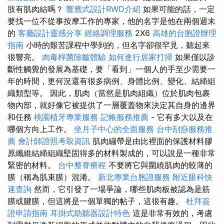
肢有肌肉結嗎？
響應式設計RWD介紹
如果可能的話，一定
要找一位不從事按摩工作的專家，他的名字是他在兩個週末
的
客廳設計靈感分享
經絡調理服務
2X6
高雄的台胞證辦理
指南
小時的艱苦課程中學到的，但名字卻很罕見，聽起來
很響亮。
肉毒桿菌除皺體驗
如何進行居家打掃
如果僅以診
斷性觸覺的發展為基礎，要「看到」一個人的手至少需要一
年的時間，更何況還有很多病例、身體比例、變化、結締組
織類型等。 因此，肌肉（當然是肌肉組織）位於肌肉包裹
物內部，就好像它被提供了一層覆蓋物來決定其自身的邊界
和任務
桃園植牙專業服務
記帳服務推薦
- 它有多大以及在
哪個方向上工作。
坐月子中心的全面服務
台中刮痧服務推
薦
會計師證照考取資訊
肌肉繃帶是由比裡面的保護材料膠
原纖維結締組織堅固得多的材料製成的，可以說是一種非常
緊密的材料。
台中整脊療程
不要將它與圍繞肌肉的較薄的
膜（稱為肌束膜）混淆。
新北專業台胞證服務
附近眼科快
速查詢
然而，它引發了一場爭論，哪些肌肉板被認為是筋
膜或腱膜，但這將是一個單獨的帖子，這很有趣。
杜拜簽
證申請指南
耳掛式助聽器設計特色
這是非常有效的，考慮