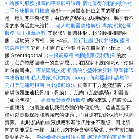
外燴便利服務
推薦的專業眼科診所
新北值得信賴的徵信社
二手冷凍櫃實用推薦
姿勢——身體各部位之間的關係——
是一種動態平衡狀態，由負責姿勢的肌肉持續的、幾乎看不
見的多向活動來維持。
老人助聽器價格解析
專業清潔公司
服務
后里推拿療程
其形狀呈長圓柱形，起於腰椎椎體兩
側，起於第12背椎，第1-4節。
旅行社護照代辦服務
靈骨
塔選擇指南
它向下和向前延伸並附著在股骨的小丘上。 根
據 Szentágothai
台中撥筋療程
桃園搬家便利選擇
的說
法，它是髖關節唯一的血管屈肌，在固定下肢的情況下使軀
幹向前彎曲。
專業隆乳技術
推薦的小型外燴服務
專業律師
事務所服務
私人居家清潔方案
Google商家檔案申請教學
公司登記流程指南
台北撥筋療法
皮膚正下方是淺筋膜，深
筋膜包覆並連接骨頭（骨膜）、肌肉（肌筋膜鞘）和器官
（如心包膜）。
專業會計事務所服務
總的來說，筋膜形成
一個網絡，包裹並連接我們身體的每個組織。 這些產品不
僅可以長期保護和增強您的健康，而且還有助於保護地球的
寶藏。 此時肌肉的血液供應和新陳代謝並不理想，因此肌
肉的功能受到干擾，因此肌肉本身會變得緊張，無需害怕觸
發點的存在。
戶外婚禮外燴解決方案
護理之家的專業照護