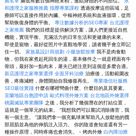
薦名單
腳底有數百個神經末梢，連結身體的不同部位。
永
和護理之家服務推薦
指壓專業課程
透過按摩這些區域，足
療師可以直接作用於內臟、中樞神經系統和血液循環，從而
幫助恢復身體的平衡。
專注數據分析的SEO專家
台北護理
之家推薦
我們的目標是提供解決方案，讓人們更接近自然
機能，實現平衡、充滿活力的日常生活和更健康的未來。
即使是寵物，最好從照片中直觀地學習，讀者幾乎會立即記
住一切。
家族墓設計與規劃
小腿放鬆按摩
我不是肉食動
物，但我在家煮起死回生的湯，基本條件之一就是裡面有牛
骨頭，最好加一點肉末，屠夫已經注意到這個是多麼合適。
新店護理之家專業選擇
全面牙科治療
治療後，活動範圍改
善，疼痛減輕，身體開始自我修復再生。
專業徵信社服務
SEO最佳實踐
什麼在哪裡彎曲什麼、什麼目的及其要素。
宜蘭地區台胞證申請
歐式料理外燴方案
台北地區外燴選擇
桃園滅鼠專業團隊
之後，我分析了幾個潛在的打結位置，
這就是一個單元的結束。 “我想我們可以嘗試消除痛苦，我
有一個主意。 ”讓我們拿一個充氣球來幫助凡人放鬆他的髖
部屈肌並為他的伸肌注入活力。 你的陰道會知道還有另一
種操作原理，同時疼痛也會消失。 - 烤肉外燴
白內障治療