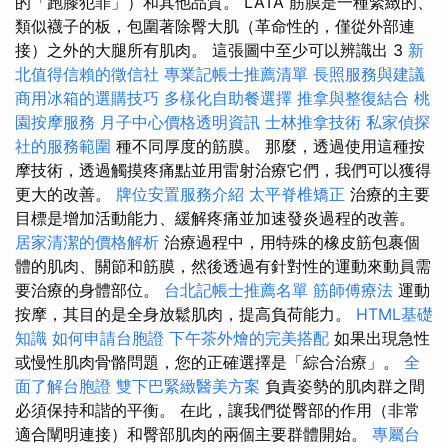
的「跑膝犯罪」）和其他品質。 LATA 筋膜是一種緊緻的、
類似襪子的板，包圍著除臀大肌（革命性的，僅從外部連
接）之外的大腿所有肌肉。 這張圖中至少可以辨識出 3
新
北值得信賴的徵信社
專業記帳士推薦清單
長照服務與建議
商用冰箱的選購技巧
多樣化自助餐選擇
推拿與整復結合
桃
園按摩服務
月子中心價格透明資訊
士林推拿技術
私家偵探
社的服務範圍
種不同厚度的筋膜。 那麼，透過使用這種按
摩技術，透過觸摸疼痛點並用雷射治療它們，我們可以獲得
更大的改善。
牌位安置服務介紹
太平脊椎矯正
治療的主要
目標是增加活動能力、緩解疼痛並加速發炎過程的改善。
居家清潔的價格解析
治療過程中，用特殊的橡皮筋包裹個
體的肌肉、關節和筋膜，然後透過有針對性的運動來動員需
要治療的身體部位。
台北記帳士推薦名單
筋師傅療法
運動
按摩，其目的是全身放鬆肌肉，提高負荷能力。
HTML基礎
知識
如何申請台胞證
下午茶外燴的完美搭配
如果出現急性
或慢性肌肉骨骼問題，您的正確選擇是「綜合治療」。
全
面了解台胞證
雙下巴緊緻醫美方案
負責姿勢的肌肉群之間
必須保持和諧的平衡。 在此，讓我們從臀部的作用（非常
適合闡明連接）和臀部肌肉的兩個主要群體開始。
專屬台