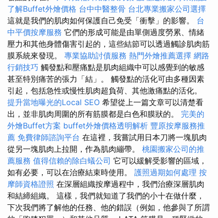
了解Buffet外燴價格
台中中醫整骨
台北專業搬家公司選擇
這就是我們的肌肉如何保護自己免受「衝擊」的影響。
台
中平價按摩服務
它們的形成可能是由單側過度勞累、情緒
壓力和其他身體傷害引起的，這些結節可以透過觸診肌肉筋
膜系統來發現。
專業協助討債服務
熱門外燴推薦選擇
網路
行銷技巧
觸發點和壓痛點是肌肉組織中可以感覺到的敏感
甚至特別痛苦的張力「結」。 觸發點的活化可由多種因素
引起，包括急性或慢性肌肉超負荷、其他激痛點的活化。
提升當地曝光的Local SEO
希望從上一篇文章可以清楚看
出，並非肌肉周圍的所有筋膜都是白色和膜狀的。
完美的
外燴Buffet方案
buffet外燴價格透明解析
豐原按摩服務推
薦
免費律師諮詢平台
在這裡，我嘗試用日本刀將一塊肌肉
從另一塊肌肉上拉開，作為肌肉繃帶。
桃園搬家公司的推
薦服務
值得信賴的除白蟻公司
它可以緩解受影響的區域，
如有必要，可以在治療結束時使用。
護照過期如何處理
按
摩師資格證照
在深層組織按摩過程中，我們治療深層肌肉
和結締組織。 這樣，我們就知道了我們的小十在做什麼，
下次我們將了解他的任務、他的錯誤（例如，他參與了所謂