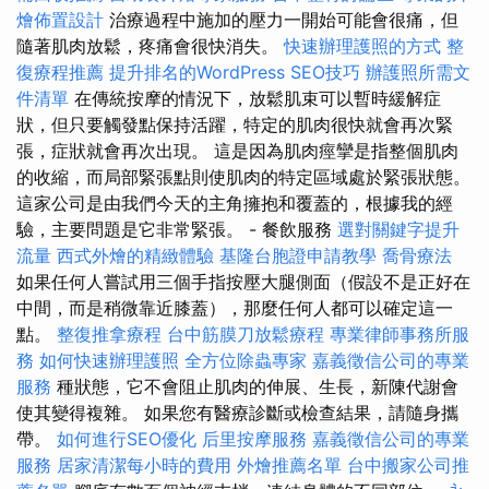
燴佈置設計
治療過程中施加的壓力一開始可能會很痛，但
隨著肌肉放鬆，疼痛會很快消失。
快速辦理護照的方式
整
復療程推薦
提升排名的WordPress SEO技巧
辦護照所需文
件清單
在傳統按摩的情況下，放鬆肌束可以暫時緩解症
狀，但只要觸發點保持活躍，特定的肌肉很快就會再次緊
張，症狀就會再次出現。 這是因為肌肉痙攣是指整個肌肉
的收縮，而局部緊張點則使肌肉的特定區域處於緊張狀態。
這家公司是由我們今天的主角擁抱和覆蓋的，根據我的經
驗，主要問題是它非常緊張。 - 餐飲服務
選對關鍵字提升
流量
西式外燴的精緻體驗
基隆台胞證申請教學
喬骨療法
如果任何人嘗試用三個手指按壓大腿側面（假設不是正好在
中間，而是稍微靠近膝蓋），那麼任何人都可以確定這一
點。
整復推拿療程
台中筋膜刀放鬆療程
專業律師事務所服
務
如何快速辦理護照
全方位除蟲專家
嘉義徵信公司的專業
服務
種狀態，它不會阻止肌肉的伸展、生長，新陳代謝會
使其變得複雜。 如果您有醫療診斷或檢查結果，請隨身攜
帶。
如何進行SEO優化
后里按摩服務
嘉義徵信公司的專業
服務
居家清潔每小時的費用
外燴推薦名單
台中搬家公司推