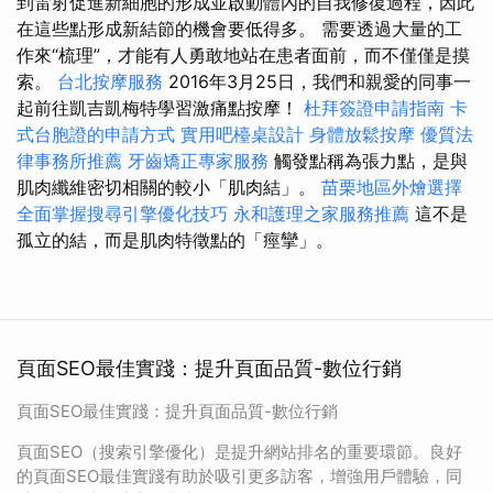
到雷射促進新細胞的形成並啟動體內的自我修復過程，因此
在這些點形成新結節的機會要低得多。 需要透過大量的工
作來“梳理”，才能有人勇敢地站在患者面前，而不僅僅是摸
索。
台北按摩服務
2016年3月25日，我們和親愛的同事一
起前往凱吉凱梅特學習激痛點按摩！
杜拜簽證申請指南
卡
式台胞證的申請方式
實用吧檯桌設計
身體放鬆按摩
優質法
律事務所推薦
牙齒矯正專家服務
觸發點稱為張力點，是與
肌肉纖維密切相關的較小「肌肉結」。
苗栗地區外燴選擇
全面掌握搜尋引擎優化技巧
永和護理之家服務推薦
這不是
孤立的結，而是肌肉特徵點的「痙攣」​​。
頁面SEO最佳實踐：提升頁面品質-數位行銷
頁面SEO最佳實踐：提升頁面品質-數位行銷
頁面SEO（搜索引擎優化）是提升網站排名的重要環節。良好
的頁面SEO最佳實踐有助於吸引更多訪客，增強用戶體驗，同