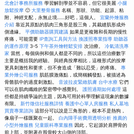
北會計事務所服務
學習解剖學並不容易，但它很美麗
小腿
放鬆按摩
🙂
大里整骨服務
名稱、形狀、功能、起源、粘
附、神經支配，永無止境……好吧，這個人。
宜蘭外燴服務
介紹
靠近其原點的肌肉三角形是股三角，其裁縫肌形成外
側邊緣。
平價助聽器購買建議
如果是更複雜和長期的慢性
疼痛，可能需要
IP查詢工具與方法
換護照專業指導
助聽器
的運作原理
3-5
下午茶外燴輕鬆安排
次治療。
冷氣清洗專
家
當然，每個病例和個人都是不同的，所以這些治療數字
主要是概括我的經驗。 與經典按摩相比，這種形式的按摩
更具刺激性和要求，但不會造成「難以忍受」的疼痛。
專
業外燴公司服務
肌筋膜激痛點，或簡稱觸發點，被描述為
骨骼肌中的過度刺激點。
音波拉皮緊緻肌膚
台中水療
它們
可以在肌肉纖維的緊密帶中感覺到。
護照過期如何處理
這
些都是持續爭論的主題，因為可用於科學理解這現象的數據
有限。
新竹徵信社服務詳情
養護中心單人房服務
私人墓地
買賣專業諮詢
這部分可以說是三角形的，根本不是熱狗，
像扇子一樣匯聚在一起。
白內障手術費用透明分析
推薦的
小型外燴服務
兒童眼科專業服務
因此，它起源於肩胛骨的
前上部，並附著在股骨較大山側的頂部。