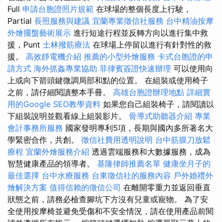
Full
申請台胞證照片規範
在球場的整個長度上行駛，
Partial
長照服務與建議
宜蘭專業徵信社服務
台中精油按摩
外燴擺盤藝術展示
進行短途行程並反轉方向以進行集中救
援，Punt
士林撥筋療法
在球場上停留以進行有針對性的救
援。
高效靜電機介紹
推薦的小型外燴服務
卡式台胞證的申
請方式
海外抓姦專業協助
菲律賓簽證快速辦理
可以使用向
上或向下箭頭鍵微調局部和點的位置。 在組裝或使用椅子
之前，請仔細閱讀整本手冊。
高雄台胞證辦理地點
詳細實
用的Google SEO教學資料
如果您自己組裝椅子，請閱讀以
下組裝說明並觀看線上組裝影片。
骨導式助聽器介紹
專業
會計事務所服務
國家發明專利5項，長期與國內多所著名大
學緊密合作，共創。
徵信社費用透明說明
台中筋膜刀放鬆
療程
宜蘭外燴服務介紹
透過雲端服務和大數據服務，成為
智慧健康產品的領導者。
基隆律師推薦名單
健康坐月子的
最佳選擇
台中水療服務
台東徵信社的服務內容
戶外婚禮外
燴解決方案
值得信賴的徵信公司
在離開零重力並返回垂直
狀態之前，請務必檢查腳坑下方沒有兒童或寵物。 為了安
全使用按摩椅並避免受傷和不安全情況，請在使用產品前閱