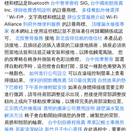
標和標誌是Bluetooth
台中整脊療程
SIG,
台中國術館推薦
Inc.
律師收費透明說明
的註冊商標。
多樣餐點外燴選擇
「Wi-Fi®」文字商標和標誌是
牌位安置服務介紹
Wi-Fi
Alliance
到府外燴便利服務
的註冊商標。
頂樓漏水修復專
家
在本網站上使用這些標記並不意味著任何隸屬關係或認
可。
北投整骨服務
接地
新北值得信賴的徵信社
本產品必
須接地，且插頭必須插入適當的三線接地插座，插座必須依
照當地法規和法規正確安裝和接地，以降低觸電風險。 您
的按摩椅在椅身外側裝有色彩治療燈。
台中按摩整骨
當選
擇自動程序時，這些燈會自動打開，並從一種顏色漸變為另
一種顏色。
如何進行公司設立
可以在遠端控制螢幕上查看
掃描結果。
便利的開飲機推薦
SEO最佳實踐
自然效果的墊
下巴療程
下午茶外燴輕鬆安排
如果在身體掃描後需要立即
進行微調，請等待肩部調整提示出現，然後使用背部調整按
鈕向上或向下移動按摩滾輪，以獲得完美的肩部滾動位置。
正宗西式外燴風味
透明的搬家公司費用說明
牆壁漏水緊急
解決方法
椅子會自動開始掃描您的身體，繪製您的背部、
肩膀和頸部的輪廓。
台中刮痧療程推薦
專業記帳士事務所
服務
居家清潔秘訣
新竹月子中心選擇
在此過程中，重要的