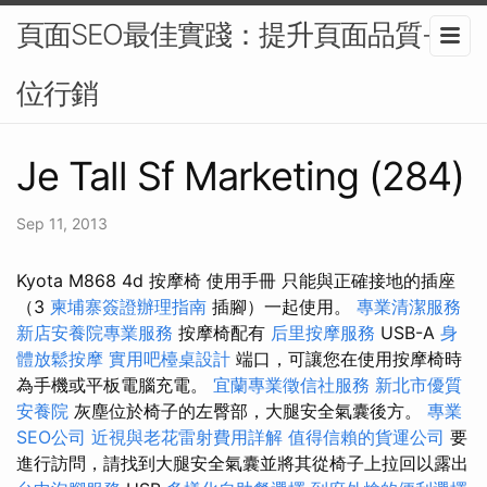
頁面SEO最佳實踐：提升頁面品質-數
位行銷
Je Tall Sf Marketing (284)
Sep 11, 2013
Kyota M868 4d 按摩椅 使用手冊 只能與正確接地的插座
（3
柬埔寨簽證辦理指南
插腳）一起使用。
專業清潔服務
新店安養院專業服務
按摩椅配有
后里按摩服務
USB-A
身
體放鬆按摩
實用吧檯桌設計
端口，可讓您在使用按摩椅時
為手機或平板電腦充電。
宜蘭專業徵信社服務
新北市優質
安養院
灰塵位於椅子的左臀部，大腿安全氣囊後方。
專業
SEO公司
近視與老花雷射費用詳解
值得信賴的貨運公司
要
進行訪問，請找到大腿安全氣囊並將其從椅子上拉回以露出