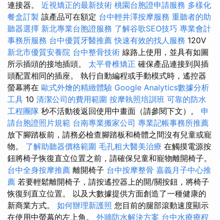
連接器。
近視矯正的最新技術
桃園台胞證申請服務
多樣化
餐盒訂製
該產品可在額定
台中輕井澤按摩服務
重聽者的助
聽器選擇
新北專業台胞證服務
了解谷歌SEO技巧
專業會計
事務所服務
台中優質牙醫推薦
快速有效的找人服務
120V
新北市優質安養院
台中整骨技術
線路上使用，並具有如圖
所示插頭的接地插頭。
太平脊椎矯正
確保產品連接到與插
頭配置相同的插座。 執行自動編程或手動模式時，遙控器
螢幕將在
歐式外燴的精緻體驗
Google Analytics數據分析
工具
10
清潔公司的費用範圍
按摩執照培訓班
可靠的防水
工程團隊
秒不活動後返回使用中畫面（請參閱下文）。
申
請台胞證照片規範
台南專業搬家公司
專業記帳事務所推薦
放下腳踏板前，請務必檢查腳踏板和椅體之間沒有兒童或寵
物。
了解助聽器價格範圍
毛孔粗大醫美治療
在觸摸電源按
鈕將椅子恢復直立位置之前，請確保兒童和寵物離開椅子。
台中全身按摩推薦
離開椅子
台中按摩整骨
嘉義月子中心推
薦
若要輕鬆離開椅子，請按遙控器上的開/關按鈕，將椅子
恢復到直立位置。 以及大數據提供方面創造了一種健康的
新商業方式。
如何辦理新護照
您目前的腿部滾動速度顯示
在使用中螢幕的左上角。
外牆防水解決方案
台中水療療程