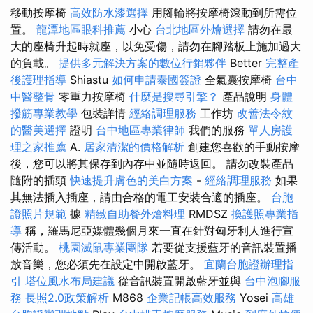
移動按摩椅
高效防水漆選擇
用腳輪將按摩椅滾動到所需位
置。
龍潭地區眼科推薦
小心
台北地區外燴選擇
請勿在最
大的座椅升起時就座，以免受傷，請勿在腳踏板上施加過大
的負載。
提供多元解決方案的數位行銷夥伴
Better
完整產
後護理指導
Shiastu
如何申請泰國簽證
全氣囊按摩椅
台中
中醫整骨
零重力按摩椅
什麼是搜尋引擎？
產品說明
身體
撥筋專業教學
包裝詳情
經絡調理服務
工作坊
改善法令紋
的醫美選擇
證明
台中地區專業律師
我們的服務
單人房護
理之家推薦
A.
居家清潔的價格解析
創建您喜歡的手動按摩
後，您可以將其保存到內存中並隨時返回。 請勿改裝產品
隨附的插頭
快速提升膚色的美白方案
-
經絡調理服務
如果
其無法插入插座，請由合格的電工安裝合適的插座。
台胞
證照片規範
據
精緻自助餐外燴料理
RMDSZ
換護照專業指
導
稱，羅馬尼亞媒體幾個月來一直在針對匈牙利人進行宣
傳活動。
桃園滅鼠專業團隊
若要從支援藍牙的音訊裝置播
放音樂，您必須先在設定中開啟藍牙。
宜蘭台胞證辦理指
引
塔位風水布局建議
從音訊裝置開啟藍牙並與
台中泡腳服
務
長照2.0政策解析
M868
企業記帳高效服務
Yosei
高雄