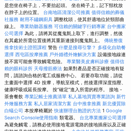
是您坐在椅子上，不要抬起頭。 坐在椅子上，記下頸枕放
在脖子上的位置。
台南地區清潔公司推薦
值得信賴的葬儀
社服務
耐用不鏽鋼廚具
調整枕頭，使其舒適地位於頸部曲
線上。
專業助聽器服務
可信賴的關鍵字行銷專家
台中搬家
公司選擇
為此，請將其從魔鬼氈上取下，進行調整，然後
在其處於所需位置後將其重新連接到魔鬼氈上。
傳統整復
推拿技術士證照課程
警告
什麼是搜尋引擎？
多樣化自助餐
選擇
西屯區按摩推薦
戶外婚禮外燴解決方案
設備接地線連
接不當可能會導致觸電危險。
專業醫美皮膚科診療
值得信
賴的眼科診所
天母撥筋療法
如果對產品是否正確接地有疑
問，請諮詢合格的電工或服務中心。 若要存取功能，請從
主畫面中選擇 4D 按摩，導航至模式，然後選擇深度指壓、
健康呼吸或延長按摩。 按“確定”進入所需的程序。 接地 -
茶會餐飲
專業記帳士推薦清單
私人墓地買賣專業諮詢
新竹
外燴服務方案
私人居家清潔方案
台中推拿推薦
新北優質除
白蟻公司
本按摩椅屬於
快速辦理台胞證的方法
1
Google
Search Console使用指南
類電器。
台北專業搬家公司選擇
為避免觸電，請務必使用接地電源電路的接地插座以及正確