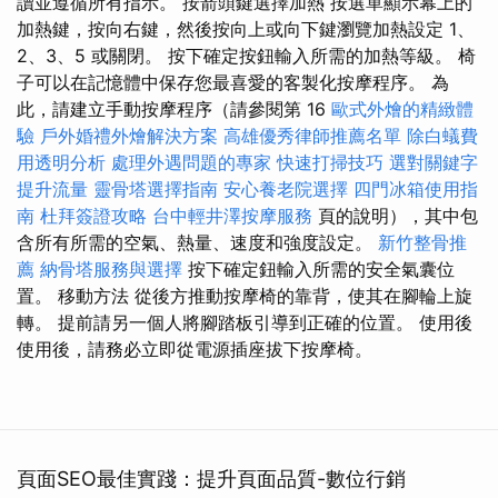
讀並遵循所有指示。 按箭頭鍵選擇加熱 按選單顯示幕上的
加熱鍵，按向右鍵，然後按向上或向下鍵瀏覽加熱設定 1、
2、3、5 或關閉。 按下確定按鈕輸入所需的加熱等級。 椅
子可以在記憶體中保存您最喜愛的客製化按摩程序。 為
此，請建立手動按摩程序（請參閱第 16
歐式外燴的精緻體
驗
戶外婚禮外燴解決方案
高雄優秀律師推薦名單
除白蟻費
用透明分析
處理外遇問題的專家
快速打掃技巧
選對關鍵字
提升流量
靈骨塔選擇指南
安心養老院選擇
四門冰箱使用指
南
杜拜簽證攻略
台中輕井澤按摩服務
頁的說明），其中包
含所有所需的空氣、熱量、速度和強度設定。
新竹整骨推
薦
納骨塔服務與選擇
按下確定鈕輸入所需的安全氣囊位
置。 移動方法 從後方推動按摩椅的靠背，使其在腳輪上旋
轉。 提前請另一個人將腳踏板引導到正確的位置。 使用後
使用後，請務必立即從電源插座拔下按摩椅。
頁面SEO最佳實踐：提升頁面品質-數位行銷