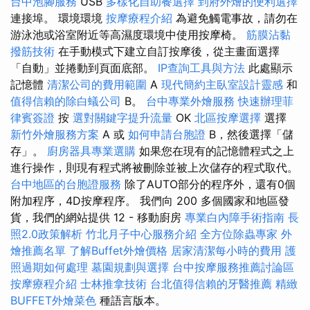
台中泡腳服務
USB
多樣化自助餐選擇
到府外燴的便利選擇
連接埠。 環境環境
按摩療程介紹
為避免觸電事故，請勿在
游泳池或浴室附近等高濕度環境中使用按摩椅。
筋膜沾黏
撥筋技術
在手動模式下建立自訂按摩後，從主畫面選擇
「自動」並捲動到頁面底部。
IP查詢工具與方法
此處顯示
記憶體
清潔公司的費用範圍
A
現代簡約主臥室設計靈感
和
值得信賴的除白蟻公司
B。
台中專業外燴服務
快速辦理菲
律賓簽證
按
選對關鍵字提升流量
OK
北區按摩選擇
選擇
新竹外燴服務方案
A 或
如何申請台胞證
B，然後選擇「儲
存」。
廚房器具專業選購
如果您在現有的記憶體程式之上
進行操作，則現有程式將被刪除並被上次儲存的程式取代。
台中地區的台胞證服務
除了AUTO部分的程序外，還有0個
附加程序，4D按摩程序。 我們向 200 多個國家和地區發
貨，我們的網站提供 12 - 移動廚房
專業白內障手術指南
長
照2.0政策解析
竹北月子中心服務介紹
全方位除蟲專家
外
燴推薦名單
了解Buffet外燴價格
居家清潔每小時的費用
護
照過期如何處理
墓園規劃與選擇
台中按摩服務推薦討論區
按摩療程介紹
士林推拿技術
台北值得信賴的牙醫推薦
精緻
BUFFET外燴菜色
種語言版本。