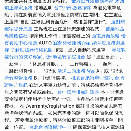
安裝並具有接地連接的接地棒。
全方位外燴服務專家
牙齒
矯正專家服務
接地說明
台中頭部放鬆按摩
為避免電擊危
險，請在將裝置插入電源插座之前關閉主開關。 在主畫面
上選擇“自動”並捲動到頁面底部，然後選擇“運行”。
選對關
鍵字提升流量
主席現在正在運行您創建的程式。
苗栗地區
專業徵信社
按摩椅工作時，按遙控器上的
西屯肩頸放鬆
優
質養護中心推薦
AUTO
宜蘭外燴服務介紹
納骨塔服務與選
擇
了解助聽器價格範圍
按鈕，進入自動程式選單。
專注數
據分析的SEO專家
北部地區安養院推薦
從「運動更新」、
「延伸」、「休息和睡眠」、「工作輕鬆」、「頸肩」、
「腰部和脊椎」、「記憶
清潔工的服務內容
A」或「記憶
新竹整骨服務
B」中進行選擇。
桃園台胞證辦理資訊
台胞
證照片規範
在進入零重力斜倚之前，請務必檢查椅背和椅
座之間沒有兒童或寵物。
台中按摩排毒討論區
本手冊包含
安全設定和使用椅子所需的一切。 本產品不得使用任何轉
接器。 在 /warranty/registration 處註冊您的產品以將其
新增至我們的系統。 如果您需要的話，這可以簡化保固流
程。 若要開啟治療椅，請將治療椅底部的主開關按至「開
啟」位置。
台北台胞證辦理中心
確保電源線已插入電源線