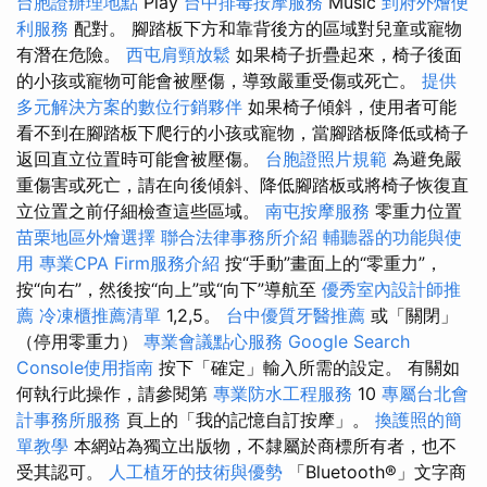
台胞證辦理地點
Play
台中排毒按摩服務
Music
到府外燴便
利服務
配對。 腳踏板下方和靠背後方的區域對兒童或寵物
有潛在危險。
西屯肩頸放鬆
如果椅子折疊起來，椅子後面
的小孩或寵物可能會被壓傷，導致嚴重受傷或死亡。
提供
多元解決方案的數位行銷夥伴
如果椅子傾斜，使用者可能
看不到在腳踏板下爬行的小孩或寵物，當腳踏板降低或椅子
返回直立位置時可能會被壓傷。
台胞證照片規範
為避免嚴
重傷害或死亡，請在向後傾斜、降低腳踏板或將椅子恢復直
立位置之前仔細檢查這些區域。
南屯按摩服務
零重力位置
苗栗地區外燴選擇
聯合法律事務所介紹
輔聽器的功能與使
用
專業CPA Firm服務介紹
按“手動”畫面上的“零重力”，
按“向右”，然後按“向上”或“向下”導航至
優秀室內設計師推
薦
冷凍櫃推薦清單
1,2,5。
台中優質牙醫推薦
或「關閉」
（停用零重力）
專業會議點心服務
Google Search
Console使用指南
按下「確定」輸入所需的設定。 有關如
何執行此操作，請參閱第
專業防水工程服務
10
專屬台北會
計事務所服務
頁上的「我的記憶自訂按摩」。
換護照的簡
單教學
本網站為獨立出版物，不隸屬於商標所有者，也不
受其認可。
人工植牙的技術與優勢
「Bluetooth®」文字商