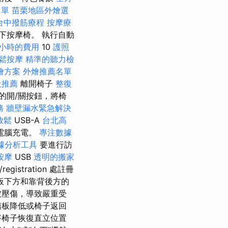
名單
苗栗地區外燴選
台中撥筋療程
按摩療
下按摩椅。 執行自動
小時的費用
10
護照
鬆按摩
精準的聽力檢
燴方案
外燴推薦名單
社推薦
離開椅子
整復
的開/關按鈕，將椅
務
牆壁漏水緊急解決
放鬆
USB-A
台北高
電腦充電。
專注數據
cs數據分析工具
要進行訪
按摩
USB
透明的搬家
istration 處註冊
板下方和靠背後方的
被壓傷，導致嚴重受
踏板降低或椅子返回
將椅子恢復直立位置