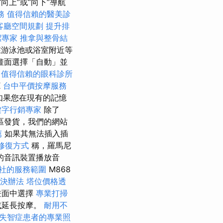
向上”或“向下”導航
務
值得信賴的醫美診
客廳空間規劃
提升排
潔專家
推拿與整骨結
游泳池或浴室附近等
畫面選擇「自動」並
A
值得信賴的眼科診所
K
台中平價按摩服務
如果您在現有的記憶
鍵字行銷專家
除了
地區發貨，我們的網站
薦
如果其無法插入插
修復方式
稱，羅馬尼
的音訊裝置播放音
社的服務範圍
M868
決辦法
塔位價格透
畫面中選擇
專業打掃
或延長按摩。
耐用不
失智症患者的專業照