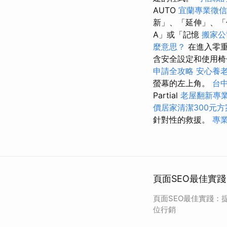
AUTO
宜蘭專業徵信
新」、「延伸」、「
A」或「記憶
搬家公
麼意思？
在進入零重
含安全設定和使用椅
申請全攻略
安心養
螢幕的左上角。
台
Partial
老屋翻新專
價居家清潔300元方
針對性的救援。
專業
頁面SEO最佳實
頁面SEO最佳實踐：
位行銷