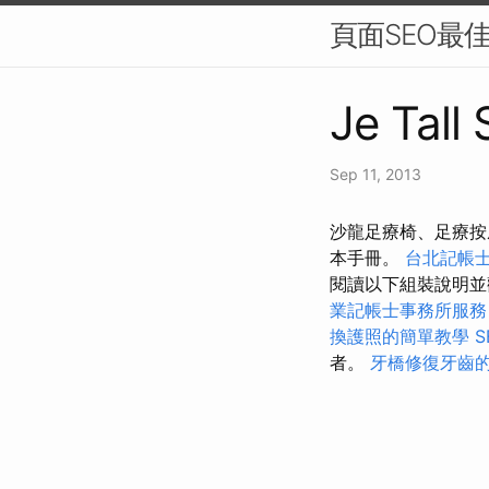
頁面SEO最
Je Tall
Sep 11, 2013
沙龍足療椅、足療按
本手冊。
台北記帳
閱讀以下組裝說明
業記帳士事務所服務
換護照的簡單教學
者。
牙橋修復牙齒