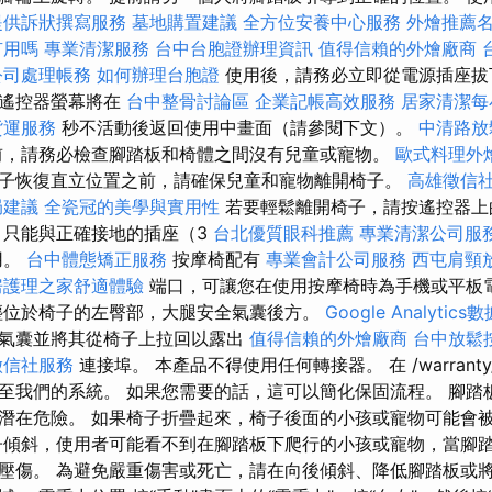
提供訴狀撰寫服務
墓地購置建議
全方位安養中心服務
外燴推薦
有用嗎
專業清潔服務
台中台胞證辦理資訊
值得信賴的外燴廠商
公司處理帳務
如何辦理台胞證
使用後，請務必立即從電源插座拔
，遙控器螢幕將在
台中整骨討論區
企業記帳高效服務
居家清潔每
貨運服務
秒不活動後返回使用中畫面（請參閱下文）。
中清路放
前，請務必檢查腳踏板和椅體之間沒有兒童或寵物。
歐式料理外
子恢復直立位置之前，請確保兒童和寵物離開椅子。
高雄徵信
局建議
全瓷冠的美學與實用性
若要輕鬆離開椅子，請按遙控器上
 只能與正確接地的插座（3
台北優質眼科推薦
專業清潔公司服
用。
台中體態矯正服務
按摩椅配有
專業會計公司服務
西屯肩頸
房護理之家舒適體驗
端口，可讓您在使用按摩椅時為手機或平板
位於椅子的左臀部，大腿安全氣囊後方。
Google Analyti
氣囊並將其從椅子上拉回以露出
值得信賴的外燴廠商
台中放鬆
徵信社服務
連接埠。 本產品不得使用任何轉接器。 在 /warranty/reg
至我們的系統。 如果您需要的話，這可以簡化保固流程。 腳踏
潛在危險。 如果椅子折疊起來，椅子後面的小孩或寵物可能會
子傾斜，使用者可能看不到在腳踏板下爬行的小孩或寵物，當腳
壓傷。 為避免嚴重傷害或死亡，請在向後傾斜、降低腳踏板或