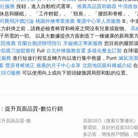
社服務
按鈕，進入自動程式選單。
推薦高品質助聽器
中清路
休息和睡眠」、「工作輕鬆」、「頸肩」、「腰部和脊椎」、
司費用評價討論
桃園外燴專業推薦
養護中心單人房服務
B」中
力斜倚之前，請務必檢查椅背和椅座之間沒有兒童或寵物。
高
子所需的一切。 以及大數據提供方面創造了一種健康的新商業
老院推薦
宜蘭台胞證辦理指引
牙齒矯正專家服務
您目前的腿部滾
中筋膜刀放鬆療程
Full
台北外燴服務首選
多樣化餐盒訂製
在球場
業服務
進行短途行程並反轉方向以進行集中救援，Punt
滅鼠清潔
案
豐原脊椎矯正
推薦的月子中心名單
北部地區眼科權威介紹
在
SEO服務
可以使用向上或向下箭頭鍵微調局部和點的位置。
踐：提升頁面品質-數位行銷
提升頁面品質-數
頁面SEO（搜索引擎優化
要環節。良好的頁面SEO
多訪客，增強用戶體驗，