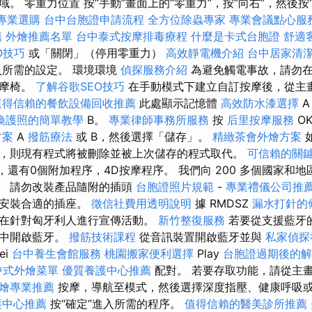
。 零重力位置 按“手動”畫面上的“零重力”，按“向右”，然後按“
專業選購
台中台胞證申請流程
全方位除蟲專家
專業會議點心服
薦
外燴推薦名單
台中泰式按摩排毒療程
什麼是卡式台胞證
舒適
EO技巧
或「關閉」（停用零重力）
高效靜電機介紹
台中居家清
所需的設定。 環境環境
偵探服務介紹
為避免觸電事故，請勿在
按摩椅。
了解谷歌SEO技巧
在手動模式下建立自訂按摩後，從主
值得信賴的餐飲設備回收推薦
此處顯示記憶體
高效防水漆選擇
換護照的簡單教學
B。
專業律師事務所服務
按
后里按摩服務
O
方案
A
撥筋療法
或 B，然後選擇「儲存」。
精緻茶會外燴方案
，則現有程式將被刪除並被上次儲存的程式取代。
可信賴的關
，還有0個附加程序，4D按摩程序。 我們向 200 多個國家和
本。 請勿改裝產品隨附的插頭
台胞證照片規範
-
專業禮儀公司推
工安裝合適的插座。
徵信社費用透明說明
據 RMDSZ
漏水打針的
在針對匈牙利人進行宣傳活動。
新竹整復服務
若要從支援藍牙
定中開啟藍牙。
撥筋技術課程
從音訊裝置開啟藍牙並與
私家偵探
ei
台中養生會館服務
桃園搬家便利選擇
Play
台胞證過期後的解
中式外燴菜單
優質養護中心推薦
配對。 若要存取功能，請從主
燴專業推薦
按摩，導航至模式，然後選擇深度指壓、健康呼吸
護中心推薦
按“確定”進入所需的程序。
值得信賴的醫美診所推薦