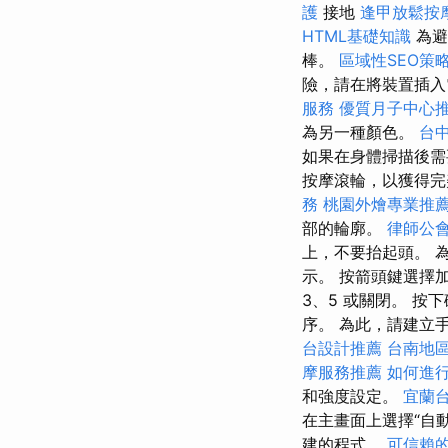
護
接地
逢甲放鬆按
HTML基礎知識
為避
棒。
區域性SEO策
險，請在將裝置插入
服務
優質月子中心
為另一種顏色。
台
如果在身體掃描後需
按摩滾輪，以獲得
務
桃園外燴專業推
部的輪廓。
律師公
上，不要抬起頭。 
示。 按箭頭鍵選擇
3、5 或關閉。 
序。 為此，請建立手
台設計推薦
台南地
摩服務推薦
如何進
和強度設定。
宜蘭
在主畫面上選擇“自
建的程式。
可信賴