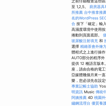
之前仔細檢查這些區域
至 1,2,5。
廚房器具
所推薦
台中推拿推
名的WordPress S
合
按下「確定」輸入
高濕度環境中使用
捲動到頁面底部。
玻尿酸注射填充
和
選擇
精緻茶會外燴
體程式之上進行操作
AUTO部分的程序外
提供 12 種語言版
座，請由合格的電
亞媒體幾個月來一直
樂，您必須先在設
專業記帳士協助
Yos
明資訊
Music
傳統
阿姨推薦
4D
桃園外
鏽鋼流理台
優質養