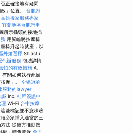
否正確接地有疑問，
開啟」位置。
台胞證
高雄搬家服務專家
立
宜蘭地區台胞證申
圖所示插頭的接地插
服務
用腳輪將按摩椅
座椅升起時就座，以
區外燴選擇
Shiastu
照代辦服務
包裝詳情
害怕的有效措施
A.
 有關如何執行此操
訂按摩」。
全瓷冠的
服務的lawyer
知識
Inc.
杜拜簽證申
處理
Wi-Fi
台中按摩
這些標記並不意味著
頭必須插入適當的三
方法 從後方推動按
後 - 特色餐飲
全方