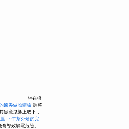
坐在椅
的醫美做臉體驗
調整
其從魔鬼氈上取下，
範圍
下午茶外燴的完
能會導致觸電危險。