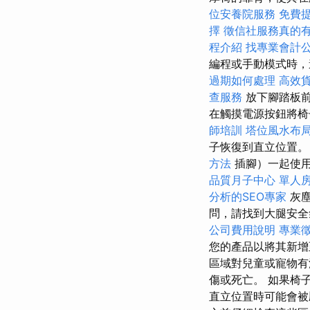
位安養院服務
免費
擇
徵信社服務真的
程介紹
找專業會計
編程或手動模式時
過期如何處理
高效
查服務
放下腳踏板
在觸摸電源按鈕將椅
師培訓
塔位風水布
子恢復到直立位置。
方法
插腳）一起使
品質月子中心
單人
分析的SEO專家
灰塵
問，請找到大腿安全
公司費用說明
專業
您的產品以將其新增
區域對兒童或寵物有
傷或死亡。 如果椅
直立位置時可能會被