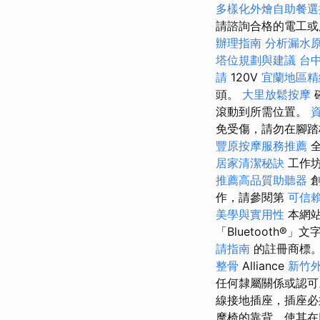
多樣化外燴自助餐
請諮詢合格的電工或
辦理指南
分析漏水
塔位規劃與建議
台
請
120V
宜蘭地區
頭。
大里放鬆按摩
滾動到所需位置。
免受傷，請勿在腳
豐原按摩服務推薦
居家清潔秘訣
工作
推薦高品質助聽器
創
作，請參閱第
可信
美學與實用性
本網站
「Bluetooth®」文
請指南
的註冊商標
整骨
Alliance
新竹
任何隸屬關係或認
線接地插座，插座必
摩椅的靠背，使其在