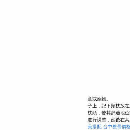
童或寵物。
子上，記下頸枕放
枕頭，使其舒適地
進行調整，然後在其
美搭配
台中整骨價