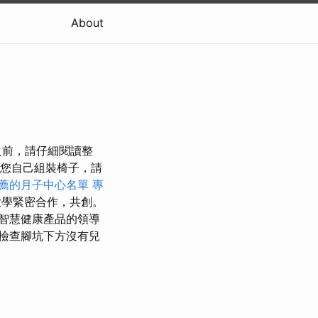
About
之前，請仔細閱讀整
您自己組裝椅子，請
薦的月子中心名單
專
大學緊密合作，共創。
智慧健康產品的領導
檢查腳坑下方沒有兒