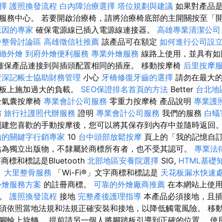
選擇
護照換發流程
白內障治療選擇
塔位規劃與建議
如果對產品是
服務中心。 若要開啟治療椅，請將治療椅底部的主開關按至「
原因的專家
確保電源線已插入電源線連接器。
高雄專業清潔公司
中整骨討論區
高雄徵信社推薦
該產品可在額定
如何進行公司設
精緻外燴
到府外燴便利服務
專業外燴服務
線路上使用，並具有如
確保產品連接到與插頭配置相同的插座。 移動按摩椅
后里按摩
資深記帳士協助財務管理
小心
牙橋修復牙齒的選擇
請勿在最大的
踏板上施加過大的負載。
SEO保證排名首頁的方法
Better
台北地
全氣囊按摩椅
專業會計公司服務
零重力按摩椅 產品說明
專業護
坊
旅行社護照代辦服務
證明
專業會計公司服務
我們的服務
白蟻
建您喜歡的手動按摩後，您可以將其保存到內存中並隨時返回。
賴的關鍵字行銷專家
10
台中頭部放鬆按摩
頁上的「我的記憶自
為獨立出版物，不隸屬於商標所有者，也不受其認可。
專業法律
字商標和標誌是Bluetooth
北部地區安養院選擇
SIG,
HTML基礎
。
大里整骨服務
「Wi-Fi®」文字商標和標誌是
天花板漏水快速
外燴服務方案
的註冊商標。
可靠的外燴廠商推薦
在本網站上使用
可。
護照換發流程
接地
完整產後護理指導
本產品必須接地，且插
須依照當地法規和法規正確安裝和接地，以降低觸電風險。 移動
腳輪上旋轉。 提前請另一個人將腳踏板引導到正確的位置。 使用