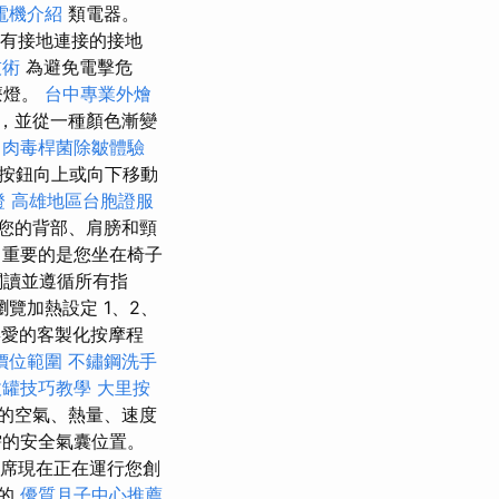
電機介紹
類電器。
有接地連接的接地
技術
為避免電擊危
療燈。
台中專業外燴
，並從一種顏色漸變
務
肉毒桿菌除皺體驗
按鈕向上或向下移動
證
高雄地區台胞證服
您的背部、肩膀和頸
重要的是您坐在椅子
閱讀並遵循所有指
覽加熱設定 1、2、
喜愛的客製化按摩程
價位範圍
不鏽鋼洗手
拔罐技巧教學
大里按
的空氣、熱量、速度
的安全氣囊位置。
席現在正在運行您創
上的
優質月子中心推薦