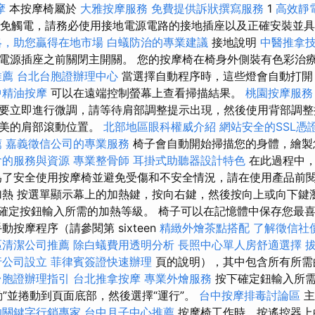
摩
本按摩椅屬於
大雅按摩服務
免費提供訴狀撰寫服務
1
高效靜
免觸電，請務必使用接地電源電路的接地插座以及正確安裝並具
略，助您贏得在地市場
白蟻防治的專業建議
接地說明
中醫推拿
電源插座之前關閉主開關。 您的按摩椅在椅身外側裝有色彩治
推薦
台北台胞證辦理中心
當選擇自動程序時，這些燈會自動打開
中精油按摩
可以在遠端控制螢幕上查看掃描結果。
桃園按摩服
要立即進行微調，請等待肩部調整提示出現，然後使用背部調整
完美的肩部滾動位置。
北部地區眼科權威介紹
網站安全的SSL憑
薦
嘉義徵信公司的專業服務
椅子會自動開始掃描您的身體，繪製
會的服務與資源
專業整骨師
耳掛式助聽器設計特色
在此過程中，
為了安全使用按摩椅並避免受傷和不安全情況，請在使用產品前
加熱 按選單顯示幕上的加熱鍵，按向右鍵，然後按向上或向下鍵瀏
按下確定按鈕輸入所需的加熱等級。 椅子可以在記憶體中保存您最
動按摩程序（請參閱第 sixteen
精緻外燴茶點搭配
了解徵信社
區清潔公司推薦
除白蟻費用透明分析
長照中心單人房舒適選擇
行公司設立
菲律賓簽證快速辦理
頁的說明），其中包含所有所需
台胞證辦理指引
台北推拿按摩
專業外燴服務
按下確定鈕輸入所需
動”並捲動到頁面底部，然後選擇“運行”。
台中按摩排毒討論區
主
的關鍵字行銷專家
台中月子中心推薦
按摩椅工作時，按遙控器