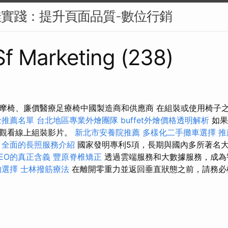
佳實踐：提升頁面品質-數位行銷
 Sf Marketing (238)
摩椅、廉價醫療足療椅中國製造商和供應商 在組裝或使用椅子
士推薦名單
台北地區專業外燴團隊
buffet外燴價格透明解析
如果
並觀看線上組裝影片。
新北市安養院推薦
多樣化二手攤車選擇
推
全面的長照服務介紹
國家發明專利5項，長期與國內多所著名
SEO的真正含義
豐原脊椎矯正
透過雲端服務和大數據服務，成為
的選擇
士林撥筋療法
在離開零重力並返回垂直狀態之前，請務必