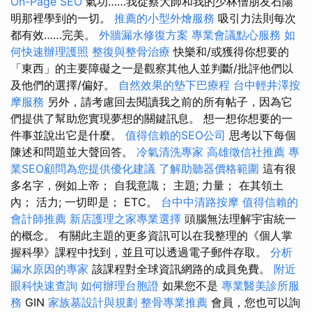
On-Page SEO
氣功……我從蔡大師和我的少林僧朋友石陽
明那裡學到的一切。
推薦的小型外燴服務
吸引力法則每次
都有效……完美。
外牆漏水修復方案
專業會議點心服務
如
何快速辦理護照
整復與整骨治療
快樂和/或獲得你想要的
「東西」的主要障礙之一是觀察其他人並判斷/批評他們以
及他們的選擇/偏好。
自然效果的墊下巴療程
台中輕井澤按
摩服務
另外，請考慮回去閱讀我之前的所有帖子，因為它
們提供了幫助您實現夢想的關鍵訊息。 想一想你想要的一
件事並說出它是什麼。
值得信賴的SEO公司
思考以下每個
陳述和問題並大聲回答。
冷氣清洗專家
高雄徵信社推薦
專
業SEO顧問為您提供優化建議
了解助聽器價格範圍
這有很
多名字，例如上帝； 自我意識； 主題; 力量； 在其領土
內； 活力; 一切即是； ETC。
台中中清路按摩
值得信賴的
會計師推薦
新店護理之家專業選擇
頭腦無法理解宇宙統一
的概念。 有關此主題的更多資訊可以在我整理的《個人掌
握科學》課程中找到，並且可以透過電子郵件存取。
分析
漏水原因的專家
該課程對全球資訊網路的成員免費。
附近
眼科快速查詢
如何辦理台胞證
如果您不是
專業醫美診所服
務
GIN
家族墓設計與規劃
整骨專業推薦
會員，您也可以詢