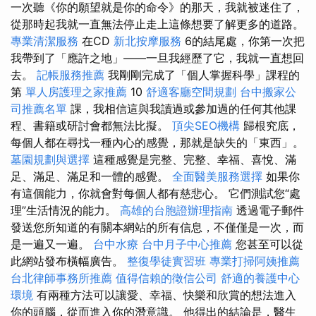
一次聽《你的願望就是你的命令》的那天，我就被迷住了，
從那時起我就一直無法停止走上這條想要了解更多的道路。
專業清潔服務
在CD
新北按摩服務
6的結尾處，你第一次把
我帶到了「應許之地」——一旦我經歷了它，我就一直想回
去。
記帳服務推薦
我剛剛完成了「個人掌握科學」課程的
第
單人房護理之家推薦
10
舒適客廳空間規劃
台中搬家公
司推薦名單
課，我相信這與我讀過或參加過的任何其他課
程、書籍或研討會都無法比擬。
頂尖SEO機構
歸根究底，
每個人都在尋找一種內心的感覺，那就是缺失的「東西」。
墓園規劃與選擇
這種感覺是完整、完整、幸福、喜悅、滿
足、滿足、滿足和一體的感覺。
全面醫美服務選擇
如果你
有這個能力，你就會對每個人都有慈悲心。 它們測試您“處
理”生活情況的能力。
高雄的台胞證辦理指南
透過電子郵件
發送您所知道的有關本網站的所有信息，不僅僅是一次，而
是一遍又一遍。
台中水療
台中月子中心推薦
您甚至可以從
此網站發布橫幅廣告。
整復學徒實習班
專業打掃阿姨推薦
台北律師事務所推薦
值得信賴的徵信公司
舒適的養護中心
環境
有兩種方法可以讓愛、幸福、快樂和欣賞的想法進入
你的頭腦，從而進入你的潛意識。 他得出的結論是，醫生