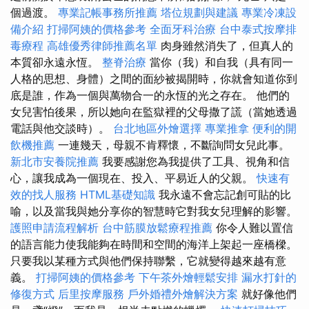
個過渡。
專業記帳事務所推薦
塔位規劃與建議
專業冷凍設
備介紹
打掃阿姨的價格參考
全面牙科治療
台中泰式按摩排
毒療程
高雄優秀律師推薦名單
肉身雖然消失了，但真人的
本質卻永遠永恆。
整脊治療
當你（我）和自我（具有同一
人格的思想、身體）之間的面紗被揭開時，你就會知道你到
底是誰，作為一個與萬物合一的永恆的光之存在。 他們的
女兒害怕後果，所以她向在監獄裡的父母撒了謊（當她透過
電話與他交談時）。
台北地區外燴選擇
專業推拿
便利的開
飲機推薦
一連幾天，母親不肯釋懷，不斷詢問女兒此事。
新北市安養院推薦
我要感謝您為我提供了工具、視角和信
心，讓我成為一個現在、投入、平易近人的父親。
快速有
效的找人服務
HTML基礎知識
我永遠不會忘記創可貼的比
喻，以及當我與她分享你的智慧時它對我女兒理解的影響。
護照申請流程解析
台中筋膜放鬆療程推薦
你令人難以置信
的語言能力使我能夠在時間和空間的海洋上架起一座橋樑。
只要我以某種方式與他們保持聯繫，它就變得越來越有意
義。
打掃阿姨的價格參考
下午茶外燴輕鬆安排
漏水打針的
修復方式
后里按摩服務
戶外婚禮外燴解決方案
就好像他們