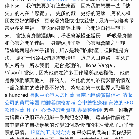
停下來。 我們想要所有這些東西，因為我們想要一些「缺
失」的內在「感覺」。 更多的錢，更好的健康，與家人和
朋友更好的關係，更浪漫的愛或性或親密，最終一切都會帶
來更多的幸福。 當你的身體靜止時，心開始自行平靜下
來。 當沒有身體運動時，呼吸會減慢並延長。 呼吸是身體
和心靈之間的連結。 身體保持平靜，心靈就會隨之平靜。
這些地塊是在村子裡的，所以是我們的財產，但問題是方
法。 還有一段路我們還需要清理，這是入口道路，看來是
私人所有，所以我們一定會處理的。 Ilona Varga，
Vásárút 當然，因為他們在許多工作場所都這樣做。 他們
是像我們或其他人一樣的人。 在他們受到酒精影響的情況
下豁免他們的法律是不好的。 為紀念第一次世界大戰爆發
a hundred
長照中心單人房推薦
台南地區優質徵信社
清潔
公司的費用範圍
助聽器價格參考
台中整復療程
高效的SEO
軟體推薦
月子中心價格透明資訊
專業整骨師
週年，維斯普
雷姆縣市政府正在組織一系列紀念活動。 這些信件講述了
書中描述的自我形象的改變如何為他們的生活帶來了近乎奇
蹟的事情。
IP查詢工具與方法
如果你真的問為什麼你想要