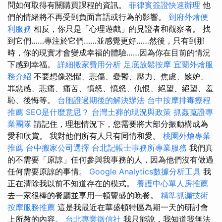
問如何取得有關購買課程的資訊。
菲律賓簽證快速辦理
他
們的情緒將不再受到負面言語或行為的影響。
到府外燴便
利服務
相反，你只是「心理遊戲」的見證者和觀察者。 找
到它們……專注於它們……並感覺更好……然後，只有到那
時，你的現實才會變成幸福的體驗……因為你在目前的情況
下感到幸福。
詳細搬家費用分析
足底放鬆按摩
宜蘭外燴服
務介紹
不要想像恐懼、悲傷、憂鬱、壓力、焦慮、嫉妒、
罪惡感、悲痛、痛苦、憤怒、憤怒、仇恨、絕望、絕望、羞
恥、後悔等。
台胞證過期後的解決辦法
台中按摩排毒療程
推薦
SEO是什麼意思？
台灣土葬的現況與政策
抓姦蒐證專
業團隊
請記住，理想情況下，您需要將大部分振動構成為
愛和欣賞。 我對他們所有人只有同情和愛。
桃園外燴專業
推薦
台中搬家公司選擇
台北記帳士事務所專業服務
我們真
的不需要「原諒」任何參與我事務的人，因為他們沒有做過
任何需要原諒的事情。
Google Analytics數據分析工具
我
正在清除我以前不知道存在的模式。
養護中心單人房推薦
去一家很棒的餐廳並享用一頓豐盛的晚餐。
精準抓漏技術
按摩服務推薦
這是我最近在華盛頓特區為期一天的研討會
上所教的內容。
台北專業徵信社
我只能說，我知道我無法