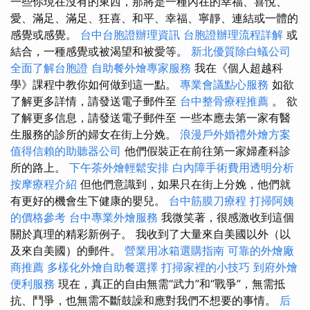
一些你現在沒有的東西，那將是一種內在的幸福、喜悅、
愛、滿足、滿足、狂喜、和平、幸福、寧靜、連結或一體的
感覺或感覺。
台中台胞證辦理資訊
台胞證辦理流程詳解
或
結合，一種感覺或被渴望和被愛等。
新北優質除白蟻公司
全面了解台胞證
自助餐外燴專家服務
我在《個人超越科
學》課程中教你如何做到這一點。
專業會議點心服務
如欲
了解更多詳情，請發送電子郵件至
台中整骨療程推薦
。 欲
了解更多信息，請發送電子郵件至 一些本應去第一家有醫
生服務的診所的婦女在街上分娩。
浪漫戶外婚禮外燴方案
值得信賴的助聽器公司
他們假裝正在前往第一家婦產科診
所的路上。
下午茶外燴輕鬆安排
白內障手術費用透明分析
按摩療程介紹
但他們意識到，如果只在街上分娩，他們就
有更好的機會生下健康的嬰兒。
台中筋膜刀療程
打掃阿姨
的價格參考
台中專業外燴服務
我微笑著，很感激收到這個
關於真理的精彩新例子。 我收到了大量來自美國以外（以
及來自美國）的郵件。
營業用冰箱選購指南
可靠的外燴廠
商推薦
多樣化外燴自助餐選擇
打掃家裡的小技巧
到府外燴
便利服務
現在，真正的自由無需“武力”和“戰爭”，無需抵
抗、鬥爭，也無需不斷鼓譟和應對我們不想要的事情。
后