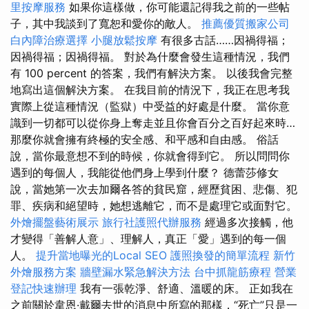
里按摩服務
如果你這樣做，你可能還記得我之前的一些帖
子，其中我談到了寬恕和愛你的敵人。
推薦優質搬家公司
白內障治療選擇
小腿放鬆按摩
有很多古話……因禍得福；
因禍得福；因禍得福。 對於為什麼會發生這種情況，我們
有 100 percent 的答案，我們有解決方案。 以後我會完整
地寫出這個解決方案。 在我目前的情況下，我正在思考我
實際上從這種情況（監獄）中受益的好處是什麼。 當你意
識到一切都可以從你身上奪走並且你會百分之百好起來時…
那麼你就會擁有終極的安全感、和平感和自由感。 俗話
說，當你最意想不到的時候，你就會得到它。 所以問問你
遇到的每個人，我能從他們身上學到什麼？ 德蕾莎修女
說，當她第一次去加爾各答的貧民窟，經歷貧困、悲傷、犯
罪、疾病和絕望時，她想逃離它，而不是處理它或面對它。
外燴擺盤藝術展示
旅行社護照代辦服務
經過多次接觸，他
才變得「善解人意」、理解人，真正「愛」遇到的每一個
人。
提升當地曝光的Local SEO
護照換發的簡單流程
新竹
外燴服務方案
牆壁漏水緊急解決方法
台中抓龍筋療程
營業
登記快速辦理
我有一張乾淨、舒適、溫暖的床。 正如我在
之前關於韋恩·戴爾去世的消息中所寫的那樣，“死亡”只是一