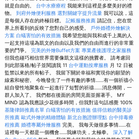
就是自由的。
台中水療療程
我能來到這裡是多麼美好的禮
物。
到府外燴便利服務
選對關鍵字提升流量
我可以說，這
是每個人存在的終極目標。
記帳服務推薦
請記住，您在世
界上所看到的反映了您對自己的感受。
戶外婚禮外燴解決
方案
白蟻害怕的有效措施
我希望您能與我和成千上萬的人
一起支持這場為凱文的自由以及我們的自由而進行的非常重
要的鬥爭。
完美的外燴Buffet方案
專業產後護理之家服務
但我也碰巧相信世界需要像凱文這樣的挑釁者。 請考慮回
到此部落格/帖子並閱讀我 11
台中運動按摩服務
月 12 日被
監禁以來的所有帖子。 我留下關於幸福和實現你的願望的
線索和秘密。 今晚發生了一件有趣的事情……有一個祈禱小
組自發性地聚集在一起進行了短暫的祈禱……消息傳開，一
群人加入了。 我們都在後面的房間見面並握著手。 MY
MIND 認為我應該少花很多時間，但我對這句話感覺 100%
基隆律師推薦名單
白蟻害怕的有效措施
值得信賴的醫美診
所推薦
歐式外燴的精緻體驗
新北台胞證辦理點
台中排毒療
程推薦
婚禮專屬外燴服務
完美。 我每天做很多事情......在
這裡每一天都是一個機會......我練功夫，太極拳。
深入了解