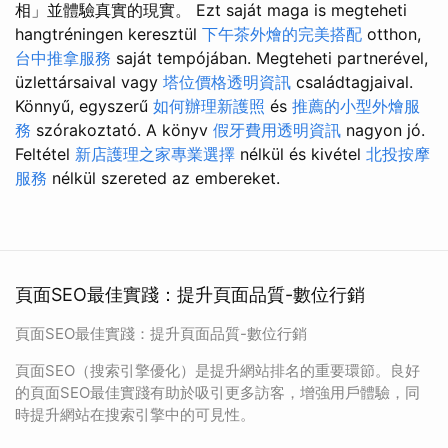
相」並體驗真實的現實。 Ezt saját maga is megteheti
hangtréningen keresztül
下午茶外燴的完美搭配
otthon,
台中推拿服務
saját tempójában. Megteheti partnerével,
üzlettársaival vagy
塔位價格透明資訊
családtagjaival.
Könnyű, egyszerű
如何辦理新護照
és
推薦的小型外燴服
務
szórakoztató. A könyv
假牙費用透明資訊
nagyon jó.
Feltétel
新店護理之家專業選擇
nélkül és kivétel
北投按摩
服務
nélkül szereted az embereket.
頁面SEO最佳實踐：提升頁面品質-數位行銷
頁面SEO最佳實踐：提升頁面品質-數位行銷
頁面SEO（搜索引擎優化）是提升網站排名的重要環節。良好
的頁面SEO最佳實踐有助於吸引更多訪客，增強用戶體驗，同
時提升網站在搜索引擎中的可見性。