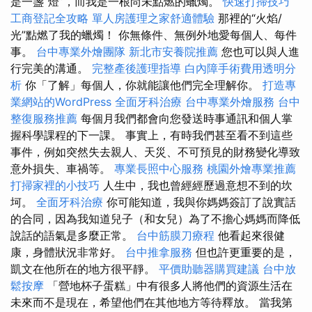
是一盞“燈”，而我是一根尚未點燃的蠟燭。
快速打掃技巧
工商登記全攻略
單人房護理之家舒適體驗
那裡的“火焰/
光”點燃了我的蠟燭！ 你無條件、無例外地愛每個人、每件
事。
台中專業外燴團隊
新北市安養院推薦
您也可以與人進
行完美的溝通。
完整產後護理指導
白內障手術費用透明分
析
你「了解」每個人，你就能讓他們完全理解你。
打造專
業網站的WordPress
全面牙科治療
台中專業外燴服務
台中
整復服務推薦
每個月我們都會向您發送時事通訊和個人掌
握科學課程的下一課。 事實上，有時我們甚至看不到這些
事件，例如突然失去親人、天災、不可預見的財務變化導致
意外損失、車禍等。
專業長照中心服務
桃園外燴專業推薦
打掃家裡的小技巧
人生中，我也曾經經歷過意想不到的坎
坷。
全面牙科治療
你可能知道，我與你媽媽簽訂了說實話
的合同，因為我知道兒子（和女兒）為了不擔心媽媽而降低
說話的語氣是多麼正常。
台中筋膜刀療程
他看起來很健
康，身體狀況非常好。
台中推拿服務
但也許更重要的是，
凱文在他所在的地方很平靜。
平價助聽器購買建議
台中放
鬆按摩
「營地杯子蛋糕」中有很多人將他們的資源生活在
未來而不是現在，希望他們在其他地方等待釋放。 當我第