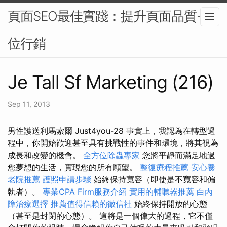
頁面SEO最佳實踐：提升頁面品質-數
位行銷
Je Tall Sf Marketing (216)
Sep 11, 2013
男性護送利馬索爾 Just4you-28 事實上，我認為在轉型過
程中，你開始歡迎甚至具有挑戰性的事件和環境，將其視為
成長和改變的機會。
全方位除蟲專家
您將平靜而滿足地過
您夢想的生活，實現您的所有願望。
整復療程推薦
安心養
老院推薦
護照申請步驟
始終保持寬容（即使是不寬容和偏
執者）。
專業CPA Firm服務介紹
實用的輔聽器推薦
白內
障治療選擇
推薦值得信賴的徵信社
始終保持開放的心態
（甚至是封閉的心態）。 這將是一個偉大的過程，它不僅