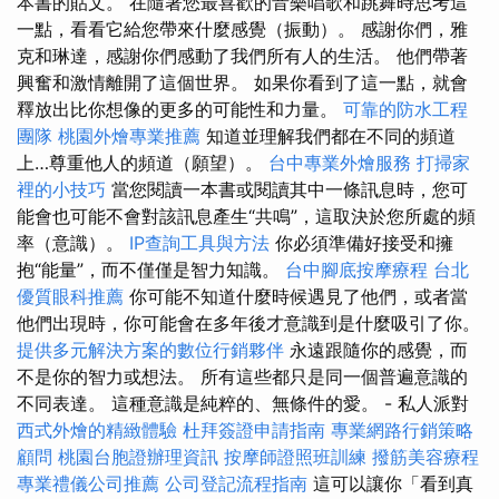
本書的貼文。 在隨著您最喜歡的音樂唱歌和跳舞時思考這
一點，看看它給您帶來什麼感覺（振動）。 感謝你們，雅
克和琳達，感謝你們感動了我們所有人的生活。 他們帶著
興奮和激情離開了這個世界。 如果你看到了這一點，就會
釋放出比你想像的更多的可能性和力量。
可靠的防水工程
團隊
桃園外燴專業推薦
知道並理解我們都在不同的頻道
上…尊重他人的頻道（願望）。
台中專業外燴服務
打掃家
裡的小技巧
當您閱讀一本書或閱讀其中一條訊息時，您可
能會也可能不會對該訊息產生“共鳴”，這取決於您所處的頻
率（意識）。
IP查詢工具與方法
你必須準備好接受和擁
抱“能量”，而不僅僅是智力知識。
台中腳底按摩療程
台北
優質眼科推薦
你可能不知道什麼時候遇見了他們，或者當
他們出現時，你可能會在多年後才意識到是什麼吸引了你。
提供多元解決方案的數位行銷夥伴
永遠跟隨你的感覺，而
不是你的智力或想法。 所有這些都只是同一個普遍意識的
不同表達。 這種意識是純粹的、無條件的愛。 - 私人派對
西式外燴的精緻體驗
杜拜簽證申請指南
專業網路行銷策略
顧問
桃園台胞證辦理資訊
按摩師證照班訓練
撥筋美容療程
專業禮儀公司推薦
公司登記流程指南
這可以讓你「看到真