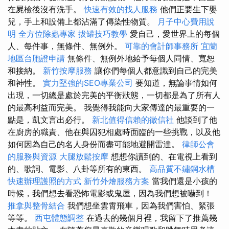
在屍檢後沒有洗手。
快速有效的找人服務
他們正要生下嬰
兒，手上和設備上都沾滿了傳染性物質。
月子中心費用說
明
全方位除蟲專家
拔罐技巧教學
愛自己，愛世界上的每個
人、每件事，無條件、無例外。
可靠的會計師事務所
宜蘭
地區台胞證申請
無條件、無例外地給予每個人同情、寬恕
和接納。
新竹按摩服務
讓你們每個人都意識到自己的完美
和神性。
實力堅強的SEO專業公司
要知道，無論事情如何
出現，一切總是處於完美的平衡狀態，一切都是為了所有人
的最高利益而完美。 我覺得我能向大家傳達的最重要的一
點是，凱文言出必行。
新北值得信賴的徵信社
他談到了他
在廚房的職責、他在與囚犯相處時面臨的一些挑戰，以及他
如何因為自己的名人身份而盡可能地避開雷達。
律師公會
的服務與資源
大腿放鬆按摩
想想你讀到的、在電視上看到
的、歌詞、電影、八卦等所有的東西。
高品質不鏽鋼水槽
快速辦理護照的方式
新竹外燴服務方案
當我們還是小孩的
時候，我們想去看恐怖電影或鬼屋，因為我們想被嚇到！
推拿與整骨結合
我們想坐雲霄飛車，因為我們害怕、緊張
等等。
西屯體態調整
在過去的幾個月裡，我留下了推薦幾