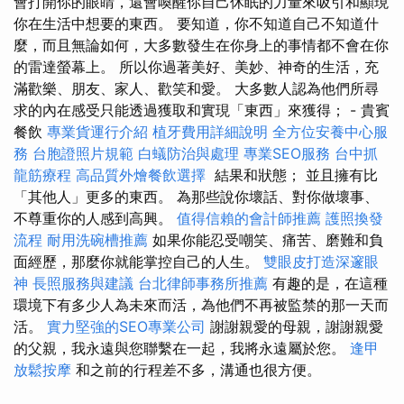
會打開你的眼睛，還會喚醒你自己休眠的力量來吸引和顯現
你在生活中想要的東西。 要知道，你不知道自己不知道什
麼，而且無論如何，大多數發生在你身上的事情都不會在你
的雷達螢幕上。 所以你過著美好、美妙、神奇的生活，充
滿歡樂、朋友、家人、歡笑和愛。 大多數人認為他們所尋
求的內在感受只能透過獲取和實現「東西」來獲得； - 貴賓
餐飲
專業貨運行介紹
植牙費用詳細說明
全方位安養中心服
務
台胞證照片規範
白蟻防治與處理
專業SEO服務
台中抓
龍筋療程
高品質外燴餐飲選擇
結果和狀態； 並且擁有比
「其他人」更多的東西。 為那些說你壞話、對你做壞事、
不尊重你的人感到高興。
值得信賴的會計師推薦
護照換發
流程
耐用洗碗槽推薦
如果你能忍受嘲笑、痛苦、磨難和負
面經歷，那麼你就能掌控自己的人生。
雙眼皮打造深邃眼
神
長照服務與建議
台北律師事務所推薦
有趣的是，在這種
環境下有多少人為未來而活，為他們不再被監禁的那一天而
活。
實力堅強的SEO專業公司
謝謝親愛的母親，謝謝親愛
的父親，我永遠與您聯繫在一起，我將永遠屬於您。
逢甲
放鬆按摩
和之前的行程差不多，溝通也很方便。