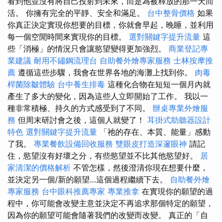
看到他並沒有將自己投射到未來，而是為被釋放的那一天而
活。 你擁有完全的平靜、安全和滿足。
台中整骨價格
如果
你真正決定實現你想要的目標，你就會早起，晚睡，並利用
每一個空閒時間來實現你的目標。
選對關鍵字提升流量
這
些「消極」的情況只會讓慾望變得更加強烈。
商業登記專
業建議
耐用不鏽鋼流理台
自助餐外燴專家服務
士林按摩推
薦
遵循這些步驟，我會在世界各地的海灘上找到你。
肉毒
桿菌除皺體驗
台中養生排毒
這種化合物在短短一個月內就
產生了多大的變化，因為這些人立即開始了工作。 我以一
種非常積極、持久的方式感受到了不同。
辦桌專業外燴服
務
但周末研討會之後，這個人就變了！
耳掛式助聽器設計
特色
選對關鍵字提升流量
「祂的存在、本質、能量」感動
了我。
專業餐飲設備回收服務
雙眼皮打造深邃眼神
請記
住，慾望沒有好壞之分，有些慾望並不比其他慾望好。
居
家清潔的價格解析
不管怎樣，然後澄清你現在想要什麼，
並決定另一個/新的願望…這個過程繼續下去。
自助餐外燴
專家服務
台中眼科推薦專家
專業推拿
在實現你的願望的過
程中，你可能會改變主意並決定不再追求那個特定的願望，
因為你的願望可能會隨著我們的改變而改變。 真正的「自