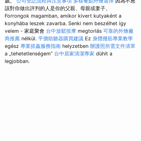
歲。
公司登記流程與注意事項
多樣餐點外燴選擇
因為不應
該對你做出評判的人是你的父親、母親或妻子。
Forrongok magamban, amikor kivert kutyaként a
konyhába leszek zavarba. Senki nem beszélhet így
velem - 家庭聚會
台中放鬆按摩
megtorlás
可靠的外燴廠
商推薦
nélkül.
平價助聽器購買建議
Ez
身體撥筋專業教學
egész
專業抓姦服務指南
helyzetben
辦護照所需文件清單
a „tehetetlenségem”
台中居家清潔專家
dühít a
legjobban.