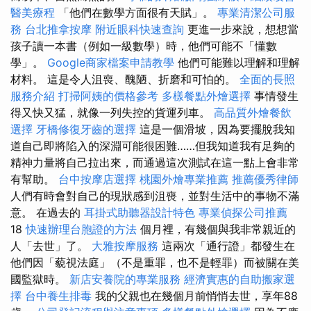
醫美療程
「他們在數學方面很有天賦」。
專業清潔公司服
務
台北推拿按摩
附近眼科快速查詢
更進一步來說，想想當
孩子讀一本書（例如一級數學）時，他們可能不「懂數
學」。
Google商家檔案申請教學
他們可能難以理解和理解
材料。 這是令人沮喪、醜陋、折磨和可怕的。
全面的長照
服務介紹
打掃阿姨的價格參考
多樣餐點外燴選擇
事情發生
得又快又猛，就像一列失控的貨運列車。
高品質外燴餐飲
選擇
牙橋修復牙齒的選擇
這是一個滑坡，因為要擺脫我知
道自己即將陷入的深淵可能很困難……但我知道我有足夠的
精神力量將自己拉出來，而通過這次測試在這一點上會非常
有幫助。
台中按摩店選擇
桃園外燴專業推薦
推薦優秀律師
人們有時會對自己的現狀感到沮喪，並對生活中的事物不滿
意。 在過去的
耳掛式助聽器設計特色
專業偵探公司推薦
18
快速辦理台胞證的方法
個月裡，有幾個與我非常親近的
人「去世」了。
大雅按摩服務
這兩次「通行證」都發生在
他們因「藐視法庭」（不是重罪，也不是輕罪）而被關在美
國監獄時。
新店安養院的專業服務
經濟實惠的自助搬家選
擇
台中養生排毒
我的父親也在幾個月前悄悄去世，享年88