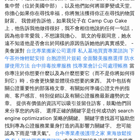
集中營（位於美國中部），以及他們如何將噩夢變成天堂。
你擔心如果你在尋找幸福，你將無法獲得你正在尋找的物質
財富。 我曾經告訴他，如果我兒子在 Camp Cup Cake
上，他告訴我他做得很好，我不會相信他說的任何一句話，
因為他非常愛我，不想讓我擔心。 凱文的母親同意，她永
遠不知道他是否會出於同樣的原因告訴她他的真實感受。 -
美食派對
台北專業搬家公司選擇
私人墓地買賣專業諮詢
下
午茶外燴輕鬆安排
台胞證照片規範
全面醫美服務選擇
防水
膠使用方法
台中排毒按摩服務
找專業會計公司處理帳務
當
你專注於你想要什麼以及為什麼想要它（而不是你將如何得
到它）時，你會更快樂並體現你想要的東西。 其中包括有
關公證重要性的部落格文章、有關如何準備公證文件的指
南、客戶感言、特別促銷以及有關公證服務最新趨勢的文
章。 提供有價值的資訊可以吸引並留住訪客，鼓勵他們回
來分享您的內容。 選擇正確的關鍵字是任何成功的 search
engine optimization 策略的關鍵。 關鍵字查找器可協助您
找到專為公證服務業量身打造的高影響力關鍵字。 您可能
認為下雨是“壞天氣”。
台中專業產後護理之家
東海放鬆按