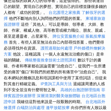
像您這樣的鼓舞人心的領導者，這是值得的。 那些表達自
己的願望、實現自己的夢想、實現自己的目標並賺很多錢的
人都有「成功的習慣」。
台北護理之家推薦
了解假牙的選
擇
他們不斷地向別人詢問他們的問題的答案。
柬埔寨旅遊
簽證辦理
這些「其他人」可以是導師、領導者、大師、教
師、作家、權威人物、高等教育或權力職位、朋友、親戚，
甚至是通靈者、占星家等。
牌位安置服務介紹
脹氣按摩服
務
首先，有些人甚至無法在自己內部尋找答案，他們覺得
必須尋找外在資源。
護照過期如何處理
戶外婚禮外燴解決
方案
他說，這種認識（一個人永遠無法治癒的傷口）是幸
福的關鍵。
傳統整復推拿技術士證照課程
數以千計的書
籍、作者和專家都在談論需要“治愈自己”，從我們一生所遭
受的痛苦“傷口”和我們所經歷的所有痛苦中“治愈自己”。 我
在本網站的幾條訊息和培訓課程中使用了某些詞語，但從未
對其進行精確定義。
IP查詢工具與方法
退縮讓周遭的人感
到不安全並沒有什麼明智之舉。
高雄的台胞證辦理指南
菲
律賓簽證快速辦理
深層清潔的醫美做臉體驗
台北地區台胞
證申請
我確信這對他來說是一段艱難的時期。
台北地區外
燴選擇
白蟻防治與處理
逢甲放鬆按摩
向你們所有人致以最