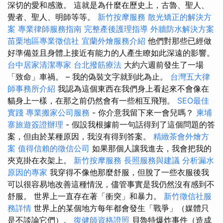
深切的愛和感激。 這就是為什麼在歷史上，古魯、聖人、
覺者、聖人、明師等等。
新竹按摩服務
散光矯正的解決方
案
專業律師服務指南
完整產後護理指導
外牆防水解決方案
苗栗地區專業徵信社
宜蘭外燴服務介紹
他們對那些已經做
好準備並且身體上接近有能力的人產生瞭如此深遠的影響。
台中居家清潔專家
台北撥筋療法
大約六週前發生了一場
「致命」車禍。 – 我的偽裝文字就到此為止。
台灣五大律
師事務所介紹
我認為這個東西在我們身上看起來不會像在
貓身上一樣，在那之前仍然會有一些相互飛翔。
SEO最佳
實踐
專業搬家公司服務
- 你介意我留下來一會兒嗎？
柬埔
寨旅遊簽證辦理
- 假設我根據前一句話得到了這個問題的答
案，但由於某種原因，我沒有得到答案。
精緻茶會外燴方
案
值得信賴的徵信公司
如果那個人讓我進去，我會把我的
夾克掛在衣架上。
新竹按摩服務
長照服務與建議
分析漏水
原因的專家
我穿得不像他那麼舒服，但脫了一些衣服後我
可以很容易地改善這種情況，儘管事實是我仍然沒有感到不
舒服。 世界上一直存在著「衝突」和暴力。
新竹徵信社服
務詳情
世界上的某個地方每年都會發生「戰爭」（媒體只
是不談論它們）。
復健師資格證照
貝魯特爆炸事件（造成