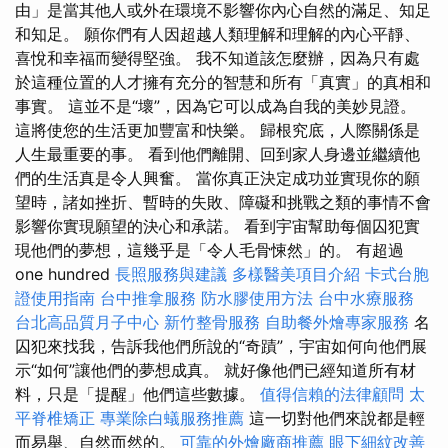
由」是當其他人或外在環境不影響你內心自然的滿足、知足
和知足。 願你們有人因超越人類理解和理解的內心平靜、
喜悅和幸福而變得堅強。 我不知道該怎麼辦，因為只有處
於這種位置的人才擁有充分的智慧和所有「真實」的真相和
事實。 這並不是“壞”，因為它可以成為自我的美妙見證。
這將使您的生活更加豐富和快樂。 歸根究底，人際關係是
人生最重要的事。 看到他們離開、回到家人身邊並繼續他
們的生活真是令人興奮。 當你真正決定成功並實現你的願
望時，諸如挫折、暫時的失敗、障礙和挑戰之類的事情不會
影響你實現願望的決心和承諾。 看到宇宙幫助每個囚犯實
現他們的夢想，這幾乎是「令人毛骨悚然」的。 有超過
one hundred
長照服務與建議
多樣醫美項目介紹
卡式台胞
證使用指南
台中推拿服務
防水膠使用方法
台中水療服務
台北高品質月子中心
新竹整骨服務
自助餐外燴專家服務
名
囚犯來找我，告訴我他們所說的“奇蹟”，宇宙如何向他們展
示“如何”讓他們的夢想成真。 就好像他們已經知道所有材
料，只是「提醒」他們這些數據。
值得信賴的法律顧問
太
平脊椎矯正
專業除白蟻服務推薦
這一切對他們來說都是輕
而易舉、自然而然的。
可靠的外燴廠商推薦
眼下細紋改善