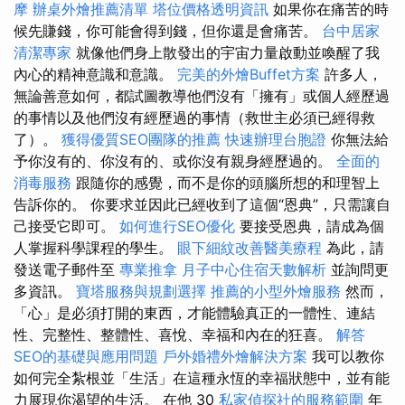
摩
辦桌外燴推薦清單
塔位價格透明資訊
如果你在痛苦的時
候先賺錢，你可能會得到錢，但你還是會痛苦。
台中居家
清潔專家
就像他們身上散發出的宇宙力量啟動並喚醒了我
內心的精神意識和意識。
完美的外燴Buffet方案
許多人，
無論善意如何，都試圖教導他們沒有「擁有」或個人經歷過
的事情以及他們沒有經歷過的事情（救世主必須已經得救
了）。
獲得優質SEO團隊的推薦
快速辦理台胞證
你無法給
予你沒有的、你沒有的、或你沒有親身經歷過的。
全面的
消毒服務
跟隨你的感覺，而不是你的頭腦所想的和理智上
告訴你的。 你要求並因此已經收到了這個“恩典”，只需讓自
己接受它即可。
如何進行SEO優化
要接受恩典，請成為個
人掌握科學課程的學生。
眼下細紋改善醫美療程
為此，請
發送電子郵件至
專業推拿
月子中心住宿天數解析
並詢問更
多資訊。
寶塔服務與規劃選擇
推薦的小型外燴服務
然而，
「心」是必須打開的東西，才能體驗真正的一體性、連結
性、完整性、整體性、喜悅、幸福和內在的狂喜。
解答
SEO的基礎與應用問題
戶外婚禮外燴解決方案
我可以教你
如何完全紮根並「生活」在這種永恆的幸福狀態中，並有能
力展現你渴望的生活。 在他 30
私家偵探社的服務範圍
年