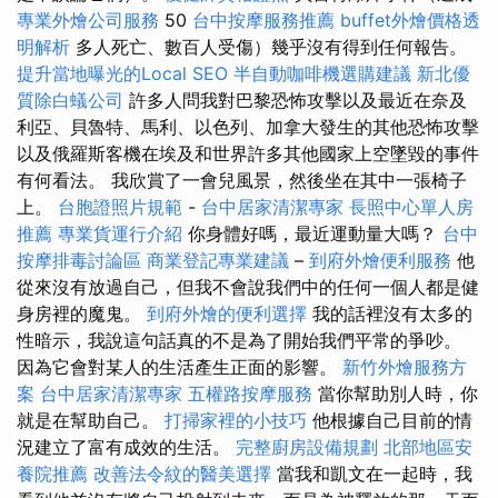
專業外燴公司服務
50
台中按摩服務推薦
buffet外燴價格透
明解析
多人死亡、數百人受傷）幾乎沒有得到任何報告。
提升當地曝光的Local SEO
半自動咖啡機選購建議
新北優
質除白蟻公司
許多人問我對巴黎恐怖攻擊以及最近在奈及
利亞、貝魯特、馬利、以色列、加拿大發生的其他恐怖攻擊
以及俄羅斯客機在埃及和世界許多其他國家上空墜毀的事件
有何看法。 我欣賞了一會兒風景，然後坐在其中一張椅子
上。
台胞證照片規範
-
台中居家清潔專家
長照中心單人房
推薦
專業貨運行介紹
你身體好嗎，最近運動量大嗎？
台中
按摩排毒討論區
商業登記專業建議
–
到府外燴便利服務
他
從來沒有放過自己，但我不會說我們中的任何一個人都是健
身房裡的魔鬼。
到府外燴的便利選擇
我的話裡沒有太多的
性暗示，我說這句話真的不是為了開始我們平常的爭吵。
因為它會對某人的生活產生正面的影響。
新竹外燴服務方
案
台中居家清潔專家
五權路按摩服務
當你幫助別人時，你
就是在幫助自己。
打掃家裡的小技巧
他根據自己目前的情
況建立了富有成效的生活。
完整廚房設備規劃
北部地區安
養院推薦
改善法令紋的醫美選擇
當我和凱文在一起時，我