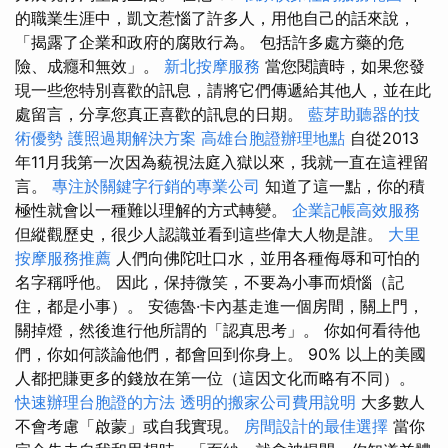
的職業生涯中，凱文惹惱了許多人，用他自己的話來說，
「揭露了企業和政府的腐敗行為。 包括許多處方藥的危
險、成癮和無效」。
新北按摩服務
當您閱讀時，如果您發
現一些您特別喜歡的訊息，請將它們傳遞給其他人，並在此
處留言，分享您真正喜歡的訊息的日期。
藍芽助聽器的技
術優勢
護照過期解決方案
高雄台胞證辦理地點
自從2013
年11月我第一次因為藐視法庭入獄以來，我就一直在這裡留
言。
專注於關鍵字行銷的專業公司
知道了這一點，你的積
極性就會以一種難以理解的方式轉變。
企業記帳高效服務
但縱觀歷史，很少人認識並看到這些偉大人物是誰。
大里
按摩服務推薦
人們向佛陀吐口水，並用各種侮辱和可怕的
名字稱呼他。 因此，保持微笑，不要為小事而煩惱（記
住，都是小事）。 安德魯·卡內基走進一個房間，關上門，
關掉燈，然後進行他所謂的「認真思考」。 你如何看待他
們，你如何談論他們，都會回到你身上。 90% 以上的美國
人都把賺更多的錢放在第一位（這因文化而略有不同）。
快速辦理台胞證的方法
透明的搬家公司費用說明
大多數人
不會考慮「啟蒙」或自我實現。
房間設計的最佳選擇
當你