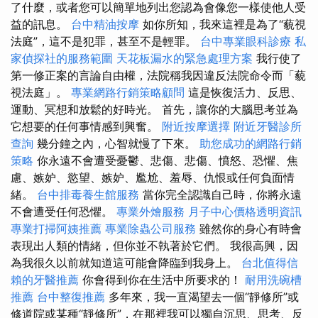
了什麼，或者您可以簡單地列出您認為會像您一樣使他人受
益的訊息。
台中精油按摩
如你所知，我來這裡是為了“藐視
法庭”，這不是犯罪，甚至不是輕罪。
台中專業眼科診療
私
家偵探社的服務範圍
天花板漏水的緊急處理方案
我行使了
第一修正案的言論自由權，法院稱我因違反法院命令而「藐
視法庭」。
專業網路行銷策略顧問
這是恢復活力、反思、
運動、冥想和放鬆的好時光。 首先，讓你的大腦思考並為
它想要的任何事情感到興奮。
附近按摩選擇
附近牙醫診所
查詢
幾分鐘之內，心智就慢了下來。
助您成功的網路行銷
策略
你永遠不會遭受憂鬱、悲傷、悲傷、憤怒、恐懼、焦
慮、嫉妒、慾望、嫉妒、尷尬、羞辱、仇恨或任何負面情
緒。
台中排毒養生館服務
當你完全認識自己時，你將永遠
不會遭受任何恐懼。
專業外燴服務
月子中心價格透明資訊
專業打掃阿姨推薦
專業除蟲公司服務
雖然你的身心有時會
表現出人類的情緒，但你並不執著於它們。 我很高興，因
為我很久以前就知道這可能會降臨到我身上。
台北值得信
賴的牙醫推薦
你會得到你在生活中所要求的！
耐用洗碗槽
推薦
台中整復推薦
多年來，我一直渴望去一個“靜修所”或
修道院或某種“靜修所”，在那裡我可以獨自沉思、思考、反