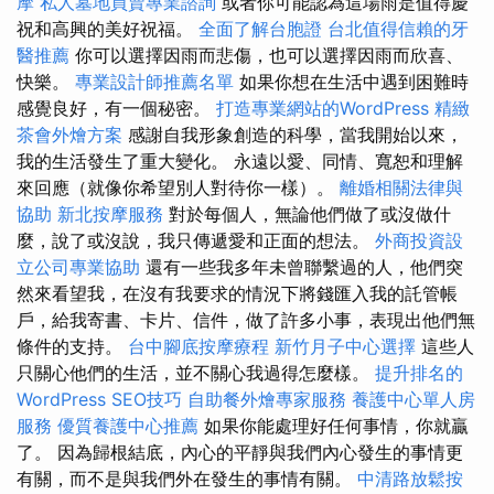
摩
私人墓地買賣專業諮詢
或者你可能認為這場雨是值得慶
祝和高興的美好祝福。
全面了解台胞證
台北值得信賴的牙
醫推薦
你可以選擇因雨而悲傷，也可以選擇因雨而欣喜、
快樂。
專業設計師推薦名單
如果你想在生活中遇到困難時
感覺良好，有一個秘密。
打造專業網站的WordPress
精緻
茶會外燴方案
感謝自我形象創造的科學，當我開始以來，
我的生活發生了重大變化。 永遠以愛、同情、寬恕和理解
來回應（就像你希望別人對待你一樣）。
離婚相關法律與
協助
新北按摩服務
對於每個人，無論他們做了或沒做什
麼，說了或沒說，我只傳遞愛和正面的想法。
外商投資設
立公司專業協助
還有一些我多年未曾聯繫過的人，他們突
然來看望我，在沒有我要求的情況下將錢匯入我的託管帳
戶，給我寄書、卡片、信件，做了許多小事，表現出他們無
條件的支持。
台中腳底按摩療程
新竹月子中心選擇
這些人
只關心他們的生活，並不關心我過得怎麼樣。
提升排名的
WordPress SEO技巧
自助餐外燴專家服務
養護中心單人房
服務
優質養護中心推薦
如果你能處理好任何事情，你就贏
了。 因為歸根結底，內心的平靜與我們內心發生的事情更
有關，而不是與我們外在發生的事情有關。
中清路放鬆按