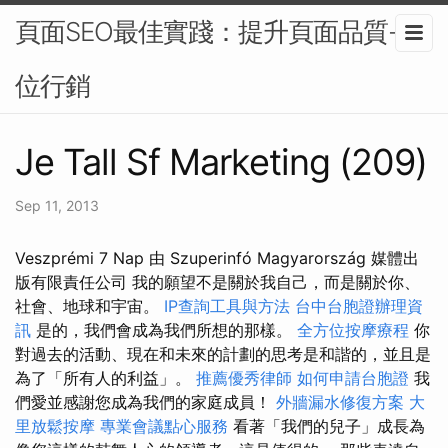
頁面SEO最佳實踐：提升頁面品質-數
位行銷
Je Tall Sf Marketing (209)
Sep 11, 2013
Veszprémi 7 Nap 由 Szuperinfó Magyarország 媒體出
版有限責任公司 我的願望不是關於我自己，而是關於你、
社會、地球和宇宙。
IP查詢工具與方法
台中台胞證辦理資
訊
是的，我們會成為我們所想的那樣。
全方位按摩療程
你
對過去的活動、現在和未來的計劃的思考是和諧的，並且是
為了「所有人的利益」。
推薦優秀律師
如何申請台胞證
我
們愛並感謝您成為我們的家庭成員！
外牆漏水修復方案
大
里放鬆按摩
專業會議點心服務
看著「我們的兒子」成長為