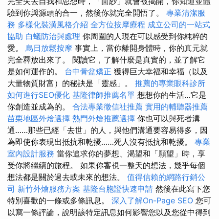
完全失去自我和思想時，「面紗」就會被揭開，你知道並體
驗到你與源頭的合一，然後你就完全開悟了。
專業清潔服
務
多樣化裝潢風格介紹
全方位按摩療程
成立公司的一站式
協助
白蟻防治與處理
你周圍的人現在可以感受到你純粹的
愛。
烏日放鬆按摩
事實上，當你離開身體時，你的真元就
完全釋放出來了。 閱讀它，了解什麼是真實的，並了解它
是如何運作的。
台中骨盆矯正
獲得巨大幸福和幸福（以及
大量物質財富）的秘訣是「靈感」。
推薦的專業眼科診所
如何進行SEO優化
基隆律師推薦名單
想想你的生活…它是
你創造並成為的。
合法專業徵信社推薦
實用的輔聽器推薦
苗栗地區外燴選擇
熱門外燴推薦選擇
你也可以與死者溝
通……那些已經「去世」的人，與他們溝通要容易得多，因
為即使你表現出抵抗和乾擾……死人沒有抵抗和乾擾。
專業
室內設計服務
當你追求你的夢想、渴望和「願望」時，享
受你將繼續的旅程。 如果你審視一整天的想法，幾乎每個
想法都是關於過去或未來的想法。
值得信賴的網路行銷公
司
新竹外燴服務方案
基隆台胞證快速申請
然後在此寫下您
特別喜歡的一條或多條訊息。
深入了解On-Page SEO
您可
以寫一條評論，說明該特定訊息如何影響您以及您從中得到